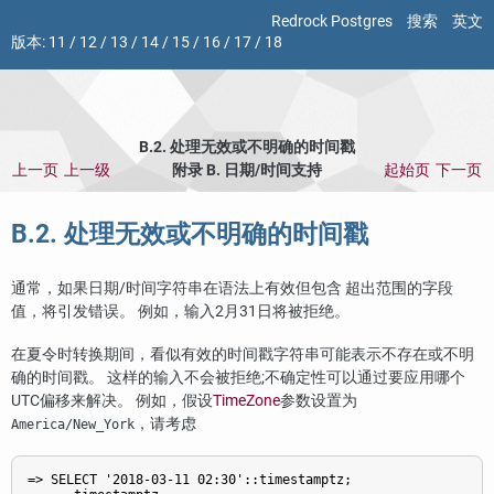
Redrock Postgres
搜索
英文
版本:
11
/
12
/
13
/
14
/
15
/
16
/
17
/
18
B.2. 处理无效或不明确的时间戳
上一页
上一级
附录 B. 日期/时间支持
起始页
下一页
B.2. 处理无效或不明确的时间戳
通常，如果日期/时间字符串在语法上有效但包含 超出范围的字段
值，将引发错误。 例如，输入2月31日将被拒绝。
在夏令时转换期间，看似有效的时间戳字符串可能表示不存在或不明
确的时间戳。 这样的输入不会被拒绝;不确定性可以通过要应用哪个
UTC偏移来解决。 例如，假设
TimeZone
参数设置为
，请考虑
America/New_York
=> SELECT '2018-03-11 02:30'::timestamptz;
