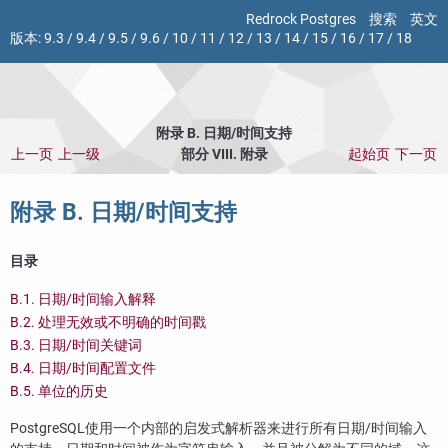
Redrock Postgres
搜索
英文
版本:
9.3
/
9.4
/
9.5
/
9.6
/
10
/
11
/
12
/
13
/
14
/
15
/
16
/
17
/
18
附录 B. 日期/时间支持
上一页
上一级
部分 VIII. 附录
起始页
下一页
附录 B. 日期/时间支持
目录
B.1. 日期/时间输入解释
B.2. 处理无效或不明确的时间戳
B.3. 日期/时间关键词
B.4. 日期/时间配置文件
B.5. 单位的历史
PostgreSQL
使用一个内部的启发式解析器来进行所有日期/时间输入