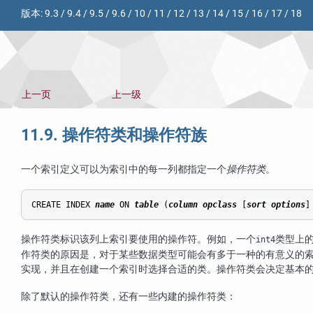
版本:
9.3
/
9.4
/
9.5
/
9.6
/
10
/
11
/
12
/
13
/
14
/
15
/
16
/
17
/
18
上一页
上一级
11.9. 操作符类和操作符族
一个索引定义可以为索引中的每一列都指定一个
操作符类
。
CREATE INDEX 
name
 ON 
table
 (
column
opclass
 [
sort options
]
操作符类标识该列上索引要使用的操作符。例如，一个
类型上
int4
作符类的原因是，对于某些数据类型可能会有多于一种的有意义的
实现，并且在创建一个索引时选择合适的类。操作符类会决定基本
除了默认的操作符类，还有一些内建的操作符类：