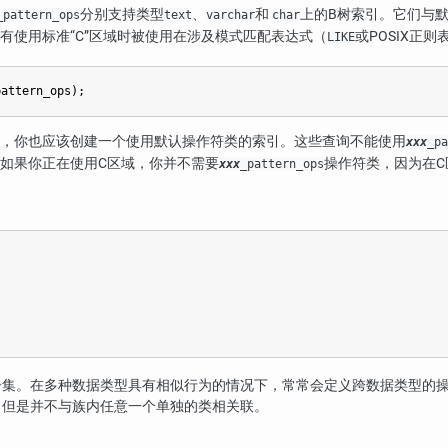
分别支持类型
、
和
上的B树索引。它们与
_pattern_ops
text
varchar
char
有使用标准
“
C
”
区域时被使用在涉及模式匹配表达式（
或POSIX正
LIKE
pattern_ops);
，你也应该创建一个使用默认操作符类的索引。这些查询不能使用
xxx
_pa
如果你正在使用C区域，你并不需要
操作符类，因为在
xxx
_pattern_ops
子集。在多种数据类型具有相似行为的情况下，常常会定义跨数据类型的
，但是并不与族内任意一个单独的类相关联。