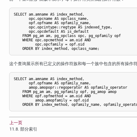
SELECT am.amname AS index_method,

       opc.opcname AS opclass_name,

       opf.opfname AS opfamily_name,

       opc.opcintype::regtype AS indexed_type,

       opc.opcdefault AS is_default

    FROM pg_am am, pg_opclass opc, pg_opfamily opf

    WHERE opc.opcmethod = am.oid AND

          opc.opcfamily = opf.oid

    ORDER BY index_method, opclass_name;
这个查询展示所有已定义的操作符族和每一个族中包含的所有操作
SELECT am.amname AS index_method,

       opf.opfname AS opfamily_name,

       amop.amopopr::regoperator AS opfamily_operator

    FROM pg_am am, pg_opfamily opf, pg_amop amop

    WHERE opf.opfmethod = am.oid AND

          amop.amopfamily = opf.oid

    ORDER BY index_method, opfamily_name, opfamily_operat
上一页
11.8. 部分索引