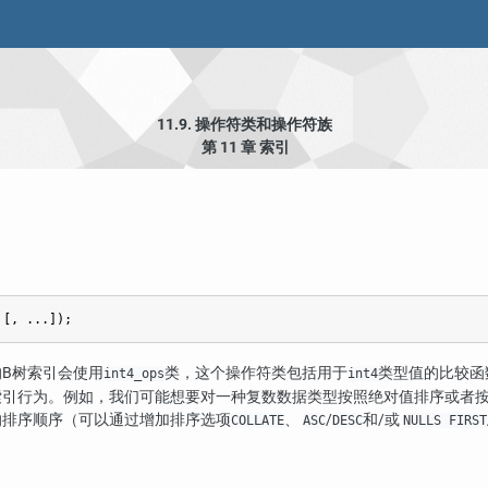
11.9. 操作符类和操作符族
第 11 章 索引
 [
, ...
]);
的B树索引会使用
类，这个操作符类包括用于
类型值的比较函
int4_ops
int4
索引行为。例如，我们可能想要对一种复数数据类型按照绝对值排序或者
的排序顺序（可以通过增加排序选项
、
/
和/或
COLLATE
ASC
DESC
NULLS FIRST