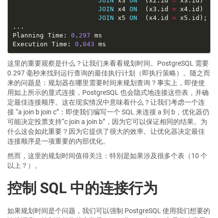
JOIN
 x3 
ON
  (x2.id 
=
JOIN
 x4 
ON
  (x3.id 
=
JOIN
 x5 
ON
  (x4.id 
=
Planning Time: 
0
.
297
Execution Time: 
0
.
043
这里的重要观察是什么？让我们来看看规划时间。PostgreSQL 需要
0.297 毫秒来找到运行查询的最佳执行计划（即执行策略）。随之而
来的问题是：规划器在哪里需要时间来规划查询？事实上，即使使
用如上所示的显式连接，PostgreSQL 也会隐式地连接这些表，并确
定最佳连接顺序。这在现实情况中意味着什么？让我们考虑一个连
接 “a join b join c”：即使我们编写一个 SQL 来连接 a 到 b，优化器仍
可能决定投票支持“c join a join b”，因为它可以保证相同的结果。为
什么这会如此重要？因为它提供了很大的效率。让优化器决定最佳
连接顺序是一项重要的内部优化。
然而，这里的规划时间值得关注：特别是如果涉及很多个表（10 个
以上？）。
控制 SQL 中的连接行为
如果规划时间是个问题，我们可以强制 PostgreSQL 使用我们想要的