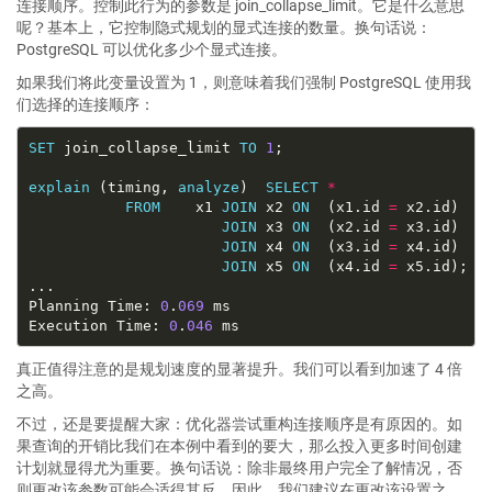
连接顺序。控制此行为的参数是 join_collapse_limit。它是什么意思
呢？基本上，它控制隐式规划的显式连接的数量。换句话说：
PostgreSQL 可以优化多少个显式连接。
如果我们将此变量设置为 1，则意味着我们强制 PostgreSQL 使用我
们选择的连接顺序：
SET
 join_collapse_limit 
TO
1
explain
 (timing, 
analyze
)  
SELECT
*
FROM
    x1 
JOIN
 x2 
ON
  (x1.id 
=
JOIN
 x3 
ON
  (x2.id 
=
JOIN
 x4 
ON
  (x3.id 
=
JOIN
 x5 
ON
  (x4.id 
=
Planning Time: 
0
.
069
Execution Time: 
0
.
046
真正值得注意的是规划速度的显著提升。我们可以看到加速了 4 倍
之高。
不过，还是要提醒大家：优化器尝试重构连接顺序是有原因的。如
果查询的开销比我们在本例中看到的要大，那么投入更多时间创建
计划就显得尤为重要。换句话说：除非最终用户完全了解情况，否
则更改该参数可能会适得其反。因此，我们建议在更改该设置之