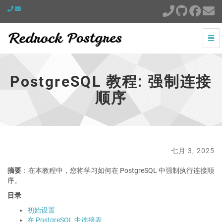
切
换
PostgreSQL
导
教
航
程:
PostgreSQL 教程: 强制连接
强
制
顺序
连
接
顺
序
-
跳
七月 3, 2025
到
主
摘要
：在本教程中，您将学习如何在 PostgreSQL 中强制执行连接顺
页
序。
目录
初始设置
在 PostgreSQL 中连接表