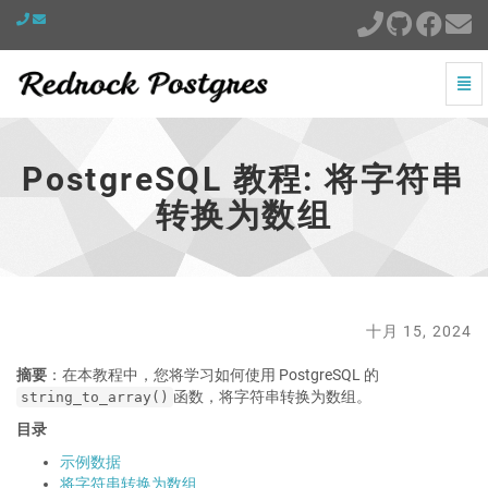
切
换
PostgreSQL
导
教
航
程:
PostgreSQL 教程: 将字符串
将
字
转换为数组
符
串
转
换
为
数
十月 15, 2024
组
-
摘要
：在本教程中，您将学习如何使用 PostgreSQL 的
跳
函数，将字符串转换为数组。
string_to_array()
到
目录
主
页
示例数据
将字符串转换为数组