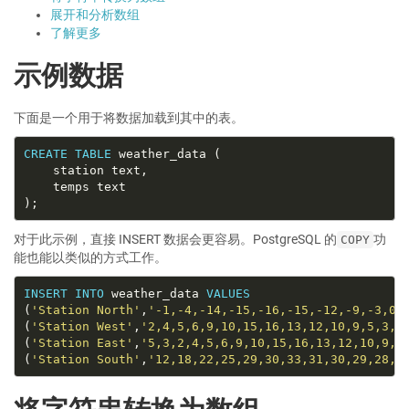
展开和分析数组
了解更多
示例数据
下面是一个用于将数据加载到其中的表。
CREATE
TABLE
对于此示例，直接 INSERT 数据会更容易。PostgreSQL 的
功
COPY
能也能以类似的方式工作。
INSERT
INTO
 weather_data 
VALUES
(
'Station North'
,
'-1,-4,-14,-15,-16,-15,-12,-9,-3,0,
(
'Station West'
,
'2,4,5,6,9,10,15,16,13,12,10,9,5,3,1
(
'Station East'
,
'5,3,2,4,5,6,9,10,15,16,13,12,10,9,5
(
'Station South'
,
'12,18,22,25,29,30,33,31,30,29,28,2