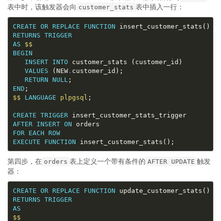
表中时，该触发器会向
表中插入一行：
customer_stats
CREATE
OR
REPLACE
FUNCTION
RETURNS
TRIGGER
AS
$$
BEGIN
INSERT
INTO
VALUES
 (NEW
.
RETURN
NULL
END
$$
LANGUAGE
plpgsql
CREATE
TRIGGER
AFTER
INSERT
ON
FOR
EACH
ROW
EXECUTE
FUNCTION
第四步，在
表上定义一个带有条件的
触发
orders
AFTER UPDATE
器：
CREATE
OR
REPLACE
FUNCTION
RETURNS
TRIGGER
AS
$$