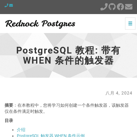
切
换
PostgreSQL
导
教
航
程:
PostgreSQL 教程: 带有
带
有
WHEN 条件的触发器
WHEN
条
件
的
触
发
八月 4, 2024
器
-
摘要
：在本教程中，您将学习如何创建一个条件触发器，该触发器
跳
仅在条件满足时触发。
到
目录
主
页
介绍
PostgreSQL 触发器 WHEN 条件示例