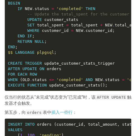
BEGIN
IF
 NEW
.
status 
=
'completed'
THEN
UPDATE
SET
 total_spent 
=
 total_spent 
+
 NEW
.
WHERE
 customer_id 
=
 NEW
.
END
IF
RETURN
NULL
END
$$
LANGUAGE
plpgsql
CREATE
TRIGGER
AFTER
UPDATE
ON
FOR
EACH
ROW
WHEN
 (OLD
.
status 
<>
'completed'
AND
 NEW
.
status 
=
'co
EXECUTE
FUNCTION
仅当行的状态从“未完成”状态变为“已完成”时，该
触
AFTER UPDATE
发器才会触发。
第五步，向
表中
插入一些行
：
orders
INSERT
INTO
VALUES
    (
1
, 
100
, 
'pending'