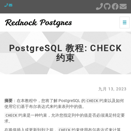
切
换
PostgreSQL
导
教
航
程:
PostgreSQL 教程: CHECK
CHECK
约
约束
束
-
跳
到
主
页
九月 13, 2023
摘要
：在本教程中，您将了解 PostgreSQL 的
约束以及如何
CHECK
使用它们基于布尔表达式来约束表列中的值。
约束是一种约束，允许您指定列中的值是否必须满足特定要
CHECK
求。
在将值插入或更新到列之前，
约束使用布尔表达式来计算
CHECK