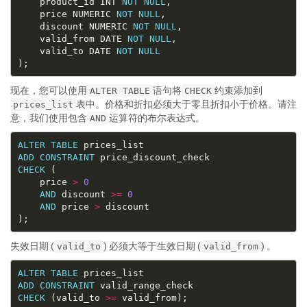
	product_id INT 
NOT
NULL
	price NUMERIC 
NOT
NULL
	discount NUMERIC 
NOT
NULL
	valid_from DATE 
NOT
NULL
	valid_to DATE 
NOT
NULL
现在，您可以使用
语句将
约束添加到
ALTER TABLE
CHECK
表中。价格和折扣必须大于零且折扣小于价格。请注
prices_list
意，我们使用包含
运算符的布尔表达式。
AND
ALTER
TABLE
ADD
CONSTRAINT
CHECK
	price 
>
0
AND
 discount 
>=
0
AND
 price 
>
失效日期 (
) 必须大等于生效日期 (
) 。
valid_to
valid_from
ALTER
TABLE
ADD
CONSTRAINT
CHECK
 (valid_to 
>=