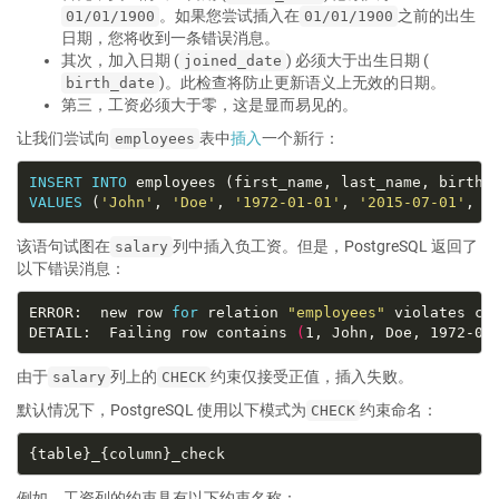
。如果您尝试插入在
之前的出生
01/01/1900
01/01/1900
日期，您将收到一条错误消息。
其次，加入日期 (
) 必须大于出生日期 (
joined_date
)。此检查将防止更新语义上无效的日期。
birth_date
第三，工资必须大于零，这是显而易见的。
让我们尝试向
表中
插入
一个新行：
employees
INSERT
INTO
VALUES
 (
'John'
, 
'Doe'
, 
'1972-01-01'
, 
'2015-07-01'
, 
-
该语句试图在
列中插入负工资。但是，PostgreSQL 返回了
salary
以下错误消息：
ERROR:  new row 
for
 relation 
"employees"
 violates ch
DETAIL:  Failing row contains 
(
1, John, Doe, 1972-01
由于
列上的
约束仅接受正值，插入失败。
salary
CHECK
默认情况下，PostgreSQL 使用以下模式为
约束命名：
CHECK
例如，工资列的约束具有以下约束名称：