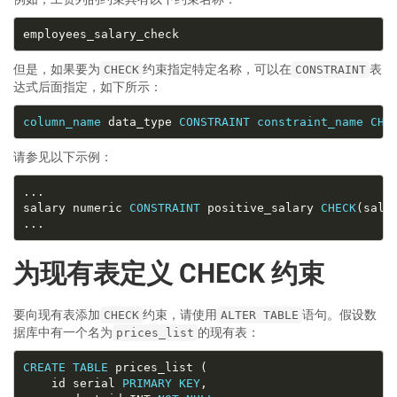
但是，如果要为
约束指定特定名称，可以在
表
CHECK
CONSTRAINT
达式后面指定，如下所示：
column_name
 data_type 
CONSTRAINT
constraint_name
CHE
请参见以下示例：
salary numeric 
CONSTRAINT
 positive_salary 
CHECK
(sala
为现有表定义 CHECK 约束
要向现有表添加
约束，请使用
语句。假设数
CHECK
ALTER TABLE
据库中有一个名为
的现有表：
prices_list
CREATE
TABLE
	id serial 
PRIMARY
KEY