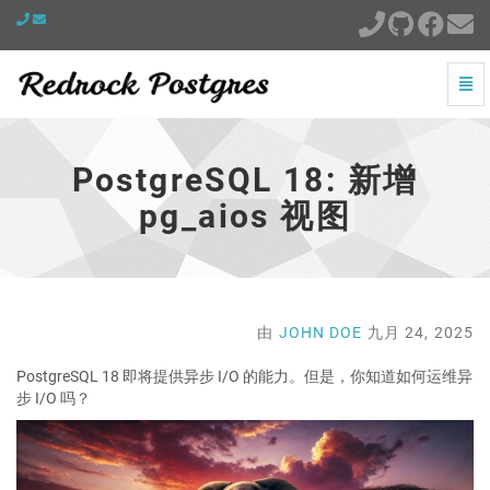
切
换
PostgreSQL
导
18:
航
新
PostgreSQL 18: 新增
增
pg_aios
pg_aios 视图
视
图
-
跳
到
主
由
JOHN DOE
九月 24, 2025
页
PostgreSQL 18 即将提供异步 I/O 的能力。但是，你知道如何运维异
步 I/O 吗？