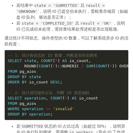
若结果中
且
state = 'SUBMITTED'
result =
，说明 IO 已提交但未执行，需检查存储层（如磁
'UNKNOWN'
盘 IO 队列、驱动是否正常）；
若
且
，说明
state = 'COMPLETED_IO'
result = 'OK'
IO 已完成但未处理，需排查结果处理进程是否出现瓶颈。
通过统计不同状态、操作类型的 IO 数量，可以了解系统异步 IO 的活
跃程度：
SELECT
state
, 
COUNT
(
*
) 
AS
       ROUND(
COUNT
(
*
)::NUMERIC 
/
SUM
(
COUNT
(
*
)) OVER 
FROM
GROUP
BY
state
ORDER
BY
 io_count 
DESC
SELECT
operation
, 
COUNT
(
*
) 
AS
FROM
WHERE
operation
!=
'invalid'
GROUP
BY
operation
若
状态的 IO 占比过高（如超过 50%），说明异
SUBMITTED
步 IO 执行队列拥堵，需调整
（异步 IO 工作进
io_workers