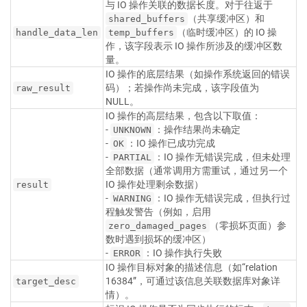
与 IO 操作关联的数据长度。对于往返于
（共享缓冲区）和
shared_buffers
（临时缓冲区）的 IO 操
handle_data_len
temp_buffers
作，该字段表示 IO 操作所涉及的缓冲区数
量。
IO 操作的底层结果（如操作系统返回的错误
码）；若操作尚未完成，该字段值为
raw_result
NULL。
IO 操作的高层结果，包含以下取值：
-
：操作结果尚未确定
UNKNOWN
-
：IO 操作已成功完成
OK
-
：IO 操作无错误完成，但未处理
PARTIAL
全部数据（通常调用方需重试，通过另一个
IO 操作处理剩余数据）
result
-
：IO 操作无错误完成，但执行过
WARNING
程触发警告（例如，启用
（零损坏页面）参
zero_damaged_pages
数时遇到损坏的缓冲区）
-
：IO 操作执行失败
ERROR
IO 操作目标对象的描述信息（如“relation
16384”，可通过该信息关联数据库对象详
target_desc
情）。