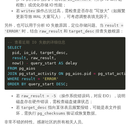
程数）或优化存储 IO 性能；
若
操作占比过高，需检查是否存在 “写放大”（如频繁
writev
更新导致 WAL 大量写入），可考虑调整表填充因子。
另外，也可以用于分析 IO 失败原因，定位存储问题。当
result =
时，结合
和
排查失败根源：
'ERROR'
raw_result
target_desc
SELECT
result
  now() 
-
 query_start 
AS
FROM
JOIN
 pg_stat_activity 
ON
 pg_aios.pid 
=
WHERE
result
=
'ERROR'
ORDER
BY
 query_start 
DESC
若
（操作系统错误码，对应 EIO），说明
raw_result = -5
磁盘存在硬件错误，需检查磁盘健康状态；
若
指向某张表且频繁报错，可能是表文件损
target_desc
坏，需执行
验证或恢复数据。
pg_checksums
非常不错的特性。感谢社区的所有相关人员。