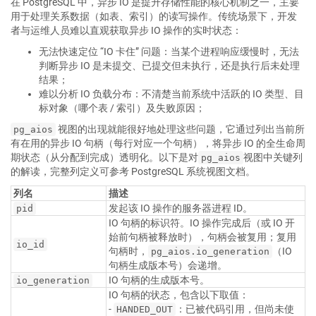
在 PostgreSQL 中，异步 IO 是提升存储性能的核心机制之一，主要
用于处理关系数据（如表、索引）的读写操作。传统场景下，开发
者与运维人员难以直观获取异步 IO 操作的实时状态：
无法快速定位 “IO 卡住” 问题：当某个进程响应缓慢时，无法
判断异步 IO 是未提交、已提交但未执行，还是执行后未处理
结果；
难以分析 IO 负载分布：不清楚当前系统中活跃的 IO 类型、目
标对象（哪个表 / 索引）及失败原因；
视图的出现就能很好地处理这些问题，它通过列出当前所
pg_aios
有在用的异步 IO 句柄（每行对应一个句柄），将异步 IO 的全生命周
期状态（从分配到完成）透明化。以下是对
视图中关键列
pg_aios
的解读，完整列定义可参考 PostgreSQL 系统视图文档。
列名
描述
发起该 IO 操作的服务器进程 ID。
pid
IO 句柄的标识符。IO 操作完成后（或 IO 开
始前句柄被释放时），句柄会被复用；复用
io_id
句柄时，
（IO
pg_aios.io_generation
句柄生成版本号）会递增。
IO 句柄的生成版本号。
io_generation
IO 句柄的状态，包含以下取值：
-
：已被代码引用，但尚未使
HANDED_OUT