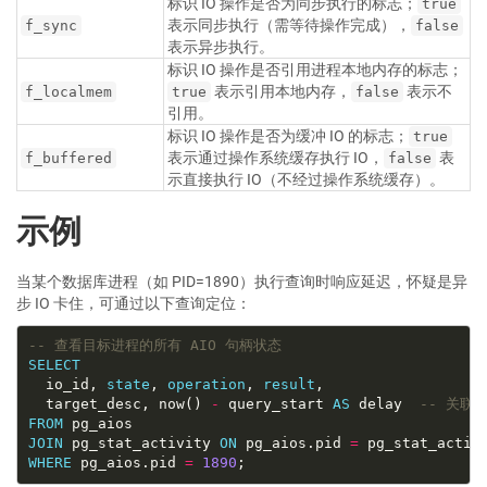
标识 IO 操作是否为同步执行的标志；
true
表示同步执行（需等待操作完成），
f_sync
false
表示异步执行。
标识 IO 操作是否引用进程本地内存的标志；
表示引用本地内存，
表示不
f_localmem
true
false
引用。
标识 IO 操作是否为缓冲 IO 的标志；
true
表示通过操作系统缓存执行 IO，
表
f_buffered
false
示直接执行 IO（不经过操作系统缓存）。
示例
当某个数据库进程（如 PID=1890）执行查询时响应延迟，怀疑是异
步 IO 卡住，可通过以下查询定位：
SELECT
  io_id, 
state
, 
operation
, 
result
  target_desc, now() 
-
 query_start 
AS
 delay  
FROM
JOIN
 pg_stat_activity 
ON
 pg_aios.pid 
=
WHERE
 pg_aios.pid 
=
1890