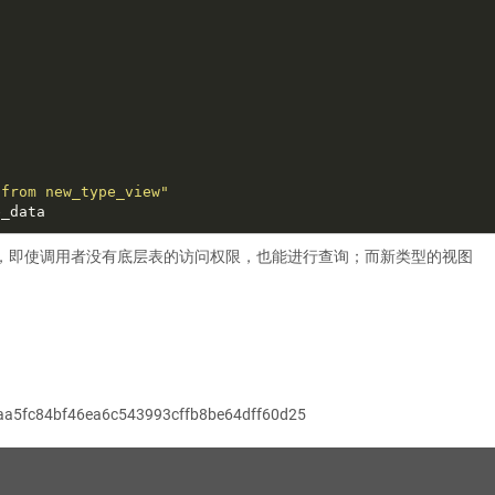
 from new_type_view"
，即使调用者没有底层表的访问权限，也能进行查询；而新类型的视图
faa5fc84bf46ea6c543993cffb8be64dff60d25