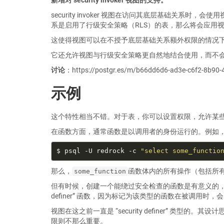
security invoker 视图在访问其底层基础关
系是启用了行级安全策略（RLS）的表，那么将会应用
这使得视图可以在不授予底层基础关系额外权限的情况
它还允许视图与行级安全策略更自然地结合使用，而不
讨论
：https://postgr.es/m/b66dd6d6-ad3e-c6f2-8b90
示例
这个特性相当不错。对于表，你可以设置权限，允许某
在函数方面，通常函数是以调用者的身份运行的。例如
$ psql -U redrock -c 
"select some_functio
那么，
函数体内的所有操作（包括所
some_function
但有时候，创建一个能绕过安全检查的函数是有意义的，例如
definer” 函数，因为标记为该类型的函数在被调用
视图在这之前一直是 “security definer” 
限则不那么重要。