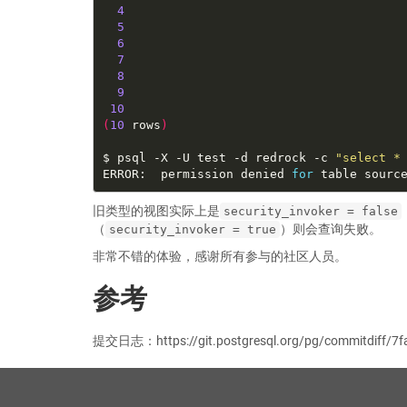
4
5
6
7
8
9
10
(
10
 rows
)
$ psql -X -U test -d redrock -c 
"select *
ERROR:  permission denied 
for
旧类型的视图实际上是
security_invoker = false
（
）则会查询失败。
security_invoker = true
非常不错的体验，感谢所有参与的社区人员。
参考
提交日志：https://git.postgresql.org/pg/commitdiff/7