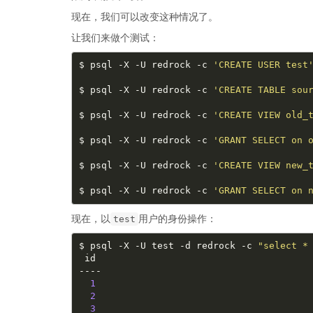
现在，我们可以改变这种情况了。
让我们来做个测试：
$ psql -X -U redrock -c 
'CREATE USER test
$ psql -X -U redrock -c 
'CREATE TABLE sou
$ psql -X -U redrock -c 
'CREATE VIEW old_
$ psql -X -U redrock -c 
'GRANT SELECT on 
$ psql -X -U redrock -c 
'CREATE VIEW new_
$ psql -X -U redrock -c 
'GRANT SELECT on 
现在，以
用户的身份操作：
test
$ psql -X -U test -d redrock -c 
"select *
1
2
3