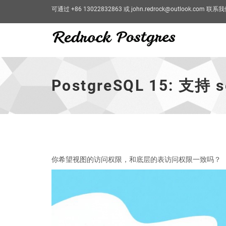
可通过 +86 13022832863 或 john.redrock@outlook.com 联系
PostgreSQL
15:
支
PostgreSQL 15: 支持 s
持
security
invoker
视
图
-
跳
到
你希望视图的访问权限，和底层的表访问权限一致吗？
主
页