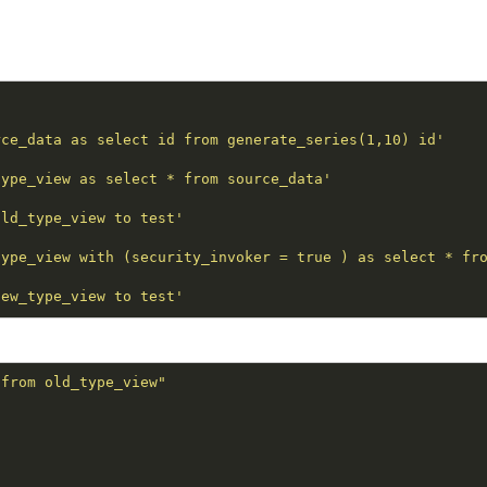
'
rce_data as select id from generate_series(1,10) id'
type_view as select * from source_data'
old_type_view to test'
type_view with (security_invoker = true ) as select * fr
new_type_view to test'
 from old_type_view"