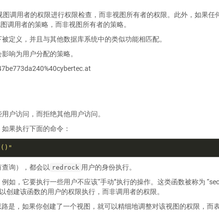
系时，会使用视图调用者的权限进行权限检查，而非视图所有者的权限。此外，如果任
视图调用者的策略，而非视图所有者的策略。
下被定义，并且与其他数据库系统中的类似功能相匹配。
会影响为用户分配的策略。
-47be773da240%40cybertec.at
些用户访问，而拒绝其他用户访问。
，如果执行下面的命令：
n()"
有查询），都会以
用户的身份执行。
redrock
，它要执行一些用户不应该“手动”执行的操作。这类函数被称为 “secur
时，会以创建该函数的用户的权限执行，而非调用者的权限。
类型的。其设计思路是，如果你创建了一个视图，就可以精细地调整对该视图的权限，而