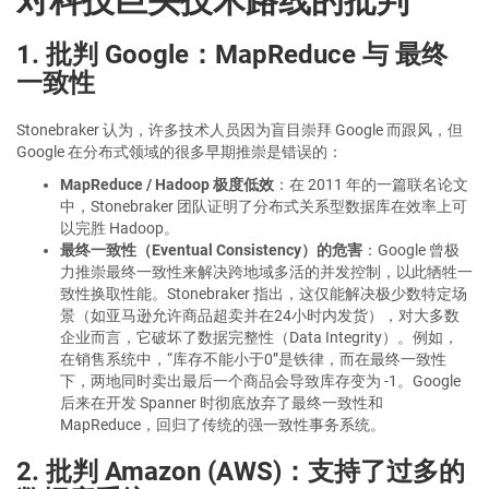
对科技巨头技术路线的批判
1. 批判 Google：MapReduce 与 最终
一致性
Stonebraker 认为，许多技术人员因为盲目崇拜 Google 而跟风，但
Google 在分布式领域的很多早期推崇是错误的：
MapReduce / Hadoop 极度低效
：在 2011 年的一篇联名论文
中，Stonebraker 团队证明了分布式关系型数据库在效率上可
以完胜 Hadoop。
最终一致性（Eventual Consistency）的危害
：Google 曾极
力推崇最终一致性来解决跨地域多活的并发控制，以此牺牲一
致性换取性能。Stonebraker 指出，这仅能解决极少数特定场
景（如亚马逊允许商品超卖并在24小时内发货），对大多数
企业而言，它破坏了数据完整性（Data Integrity）。例如，
在销售系统中，“库存不能小于0”是铁律，而在最终一致性
下，两地同时卖出最后一个商品会导致库存变为 -1。Google
后来在开发 Spanner 时彻底放弃了最终一致性和
MapReduce，回归了传统的强一致性事务系统。
2. 批判 Amazon (AWS)：支持了过多的