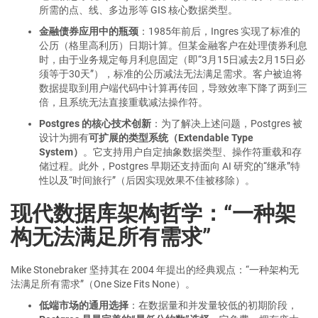
所需的点、线、多边形等 GIS 核心数据类型。
金融债券应用中的瓶颈
：1985年前后，Ingres 实现了标准的
公历（格里高利历）日期计算。但某金融客户在处理债券利息
时，由于业务规定每月利息固定（即“3月15日减去2月15日必
须等于30天”），标准的公历减法无法满足需求。客户被迫将
数据提取到用户端代码中计算再传回，导致效率下降了两到三
倍，且系统无法直接重载减法操作符。
Postgres 的核心技术创新
：为了解决上述问题，Postgres 被
设计为拥有
可扩展的类型系统（Extendable Type
System）
。它支持用户自定抽象数据类型、操作符重载和存
储过程。此外，Postgres 早期还支持面向 AI 研究的“继承”特
性以及“时间旅行”（后因实现效果不佳被移除）。
现代数据库架构哲学：“一种架
构无法满足所有需求”
Mike Stonebraker 坚持其在 2004 年提出的经典观点：“一种架构无
法满足所有需求”（One Size Fits None）。
低端市场的通用选择
：在数据量和并发量较低的初期阶段，