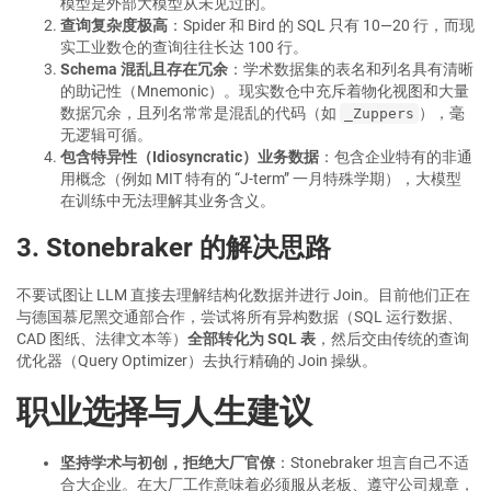
模型是外部大模型从未见过的。
查询复杂度极高
：Spider 和 Bird 的 SQL 只有 10—20 行，而现
实工业数仓的查询往往长达 100 行。
Schema 混乱且存在冗余
：学术数据集的表名和列名具有清晰
的助记性（Mnemonic）。现实数仓中充斥着物化视图和大量
数据冗余，且列名常常是混乱的代码（如
），毫
_Zuppers
无逻辑可循。
包含特异性（Idiosyncratic）业务数据
：包含企业特有的非通
用概念（例如 MIT 特有的 “J-term” 一月特殊学期），大模型
在训练中无法理解其业务含义。
3. Stonebraker 的解决思路
不要试图让 LLM 直接去理解结构化数据并进行 Join。目前他们正在
与德国慕尼黑交通部合作，尝试将所有异构数据（SQL 运行数据、
CAD 图纸、法律文本等）
全部转化为 SQL 表
，然后交由传统的查询
优化器（Query Optimizer）去执行精确的 Join 操纵。
职业选择与人生建议
坚持学术与初创，拒绝大厂官僚
：Stonebraker 坦言自己不适
合大企业。在大厂工作意味着必须服从老板、遵守公司规章，