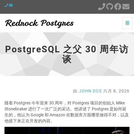
切
换
PostgreSQL
导
之
航
父
PostgreSQL 之父 30 周年访
30
周
谈
年
访
谈
-
跳
到
由
JOHN DOE
六月 8, 2026
主
页
随着 Postgres 今年迎来 30 周年，对 Postgres 项目的创始人 Mike
Stonebraker 进行了一次广泛的采访。他讲述了 Postgres 是如何诞
生的，他认为 Google 和 Amazon 在数据库方面哪里做得不对，以及
他接下来正在开发的内容。