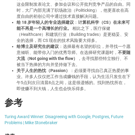
这会限制发表论文、参加会议和公开批判竞争产品的自由。同
时，大厂内部充满了职场政治（Politicking），他更喜欢在高
度自由的初创公司中通过技术直接解决问题。
给 18 岁年轻人的专业选择建议
：
计算机科学（CS）在未来可
能不再是一个高增长的行业。
相比之下，医疗保健
（Healthcare）和建筑行业（Building trades）是更稳妥、安
全的选择，而 CS 现在的技术风险要大得多。
给博士及研究生的建议
：选择最有名望的职位，并寻找一个愿
意倾听、能带你入门的优秀导师。在选择研究课题时，
不要随
大流（Not going with the flow）
，去寻找那些特立独行、不
被当下热捧的方向并坚持做下去。
关于人生的热忱（Passion）
：必须要寻找自己真正热爱的事
业。许多人仅仅把工作当成赚钱的手段，认为生活只发生在下
午5点到次日清晨8点之间，这是很遗憾的。找到热忱所在，
即使赚不到大钱，人生也会快乐得多。
参考
Turing Award Winner: Disagreeing with Google, Postgres, Future
Problems | Mike Stonebraker