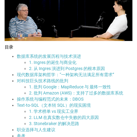
目录
数据库系统的发展历程与技术演进
1. Ingres 的诞生与商业化
2. 从 Ingres 演进到 Postgres 的根本原因
现代数据库架构哲学：“一种架构无法满足所有需求”
对科技巨头技术路线的批判
1. 批判 Google：MapReduce 与 最终一致性
2. 批判 Amazon (AWS)：支持了过多的数据库系统
操作系统与编程范式的未来：DBOS
Text-to-SQL（文本转 SQL）的现实困境
1. 学术榜单 vs 现实工业界
2. LLM 在真实数仓中失败的四大原因
3. Stonebraker 的解决思路
职业选择与人生建议
参考