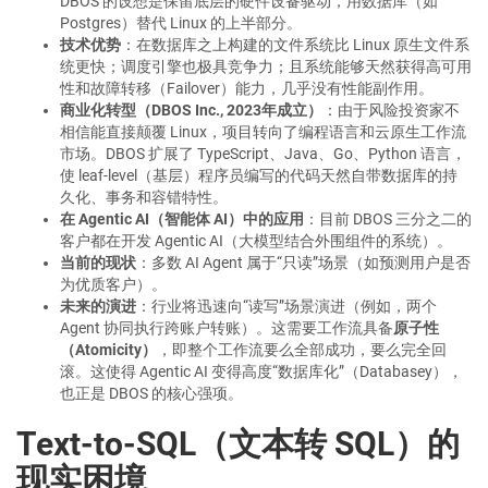
DBOS 的设想是保留底层的硬件设备驱动，用数据库（如
Postgres）替代 Linux 的上半部分。
技术优势
：在数据库之上构建的文件系统比 Linux 原生文件系
统更快；调度引擎也极具竞争力；且系统能够天然获得高可用
性和故障转移（Failover）能力，几乎没有性能副作用。
商业化转型（DBOS Inc., 2023年成立）
：由于风险投资家不
相信能直接颠覆 Linux，项目转向了编程语言和云原生工作流
市场。DBOS 扩展了 TypeScript、Java、Go、Python 语言，
使 leaf-level（基层）程序员编写的代码天然自带数据库的持
久化、事务和容错特性。
在 Agentic AI（智能体 AI）中的应用
：目前 DBOS 三分之二的
客户都在开发 Agentic AI（大模型结合外围组件的系统）。
当前的现状
：多数 AI Agent 属于“只读”场景（如预测用户是否
为优质客户）。
未来的演进
：行业将迅速向“读写”场景演进（例如，两个
Agent 协同执行跨账户转账）。这需要工作流具备
原子性
（Atomicity）
，即整个工作流要么全部成功，要么完全回
滚。这使得 Agentic AI 变得高度“数据库化”（Databasey），
也正是 DBOS 的核心强项。
Text-to-SQL（文本转 SQL）的
现实困境