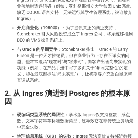
Ingres 作为 Unix 上的免费数据库在高校中极具人气。但在商
业落地时遭遇阻碍（例如，亚利桑那州立大学曾因 Unix 系统
缺乏 COBOL 语言支持，无法运行其学生管理系统，被迫放弃
Ingres）。
开启商业化（1980年）
：为了提供真正的商业支持，
Stonebraker 引入风险投资成立了 Ingres 公司，将系统移植到
DEC 的 VMS 操作系统上。
与 Oracle 的早期竞争
：Stonebraker 指出，Oracle 的 Larry
Ellison 是一位天才推销员，但在商业行为上存在不诚实的问
题。他常常混淆“现在时”与“将来时”，向客户出售尚未实现的
功能（例如，在产品手册中写了多页关于“参照完整性”的定
义，却在最底部标注“尚未实现”），让初期客户充当白鼠来帮
其调试系统。
2. 从 Ingres 演进到 Postgres 的根本原
因
硬编码类型系统的局限性
：学术版 Ingres 仅支持整数、浮点
数、文本字符串等标准数据类型，这导致它在非传统业务场景
中完全失败。
地理信息系统（GIS）的失败
：Ingres 无法高效支持邻近教授