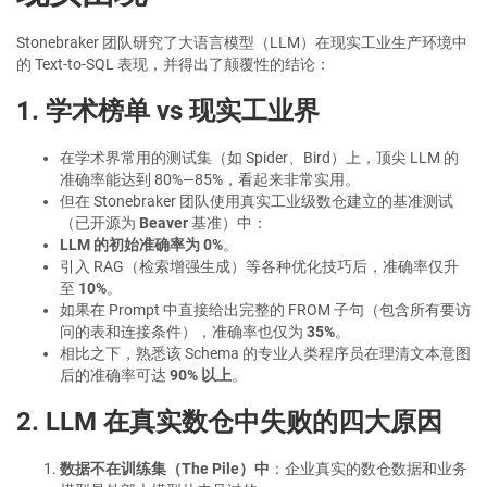
Stonebraker 团队研究了大语言模型（LLM）在现实工业生产环境中
的 Text-to-SQL 表现，并得出了颠覆性的结论：
1. 学术榜单 vs 现实工业界
在学术界常用的测试集（如 Spider、Bird）上，顶尖 LLM 的
准确率能达到 80%—85%，看起来非常实用。
但在 Stonebraker 团队使用真实工业级数仓建立的基准测试
（已开源为
Beaver
基准）中：
LLM 的初始准确率为 0%
。
引入 RAG（检索增强生成）等各种优化技巧后，准确率仅升
至
10%
。
如果在 Prompt 中直接给出完整的 FROM 子句（包含所有要访
问的表和连接条件），准确率也仅为
35%
。
相比之下，熟悉该 Schema 的专业人类程序员在理清文本意图
后的准确率可达
90% 以上
。
2. LLM 在真实数仓中失败的四大原因
数据不在训练集（The Pile）中
：企业真实的数仓数据和业务