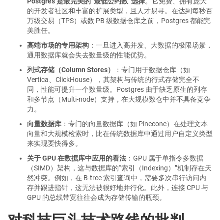
Postgres 是最完美的“最低公约数”选择
。它免费、拥有庞大
的开发者社区和丰富的扩展类型，且人才易寻。在达到每秒百
万级交易（TPS）或数 PB 级数据仓库之前，Postgres 都能完
美胜任。
高端市场的专用架构
：一旦进入高并发、大数据的极限场景，
通用数据库就会失去数量级的性能优势。
列式存储（Column Stores）
：专门用于数据仓库（如
Vertica、ClickHouse），其架构与传统的行式存储完全不
同，性能可提升一个数量级。Postgres 由于缺乏原生的列存
和多节点（Multi-node）支持，在大规模数仓中并不具备竞争
力。
向量数据库
：专门的向量数据库（如 Pinecone）在处理文本
向量和大规模检索时，比在传统数据库中通过用户自定义类型
来实现要快得多。
关于 GPU 在数据库中应用的看法
：GPU 属于单指令多数据
（SIMD）架构，这与数据库的“索引（Indexing）”机制存在天
然冲突。例如，在 B-tree 索引查询中，需要多次串行访问内
存并跟进指针，这无法被很好地并行化。此外，连接 CPU 与
GPU 的总线带宽往往会成为存储传输的瓶颈。