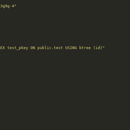
p3g9g-4"
DEX test_pkey ON public.test USING btree (id)"