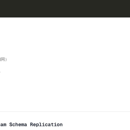
相同）
L