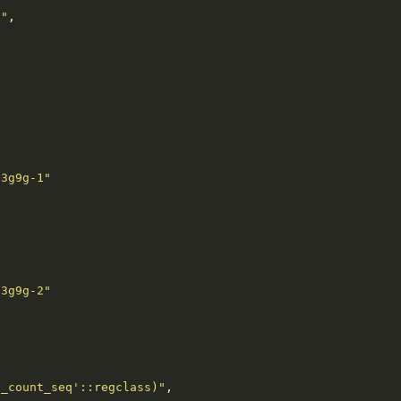
g"
p3g9g-1"
p3g9g-2"
t_count_seq'::regclass)"