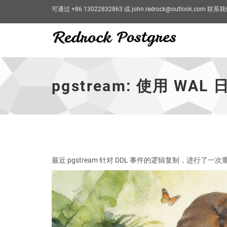
可通过 +86 13022832863 或 john.redrock@outlook.com 联系
pgstream:
使
用
pgstream: 使用 WA
WAL
日
志
实
现
逻
辑
复
最近 pgstream 针对 DDL 事件的逻辑复制，进行了
制
DDL
事
件
-
跳
到