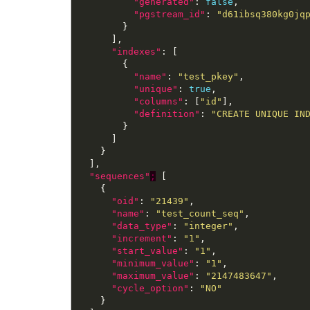
"generated"
: 
false
"pgstream_id"
: 
"d61ibsq380kg0jq
"indexes"
"name"
: 
"test_pkey"
"unique"
: 
true
"columns"
: [
"id"
"definition"
: 
"CREATE UNIQUE IN
"sequences"
;
"oid"
: 
"21439"
"name"
: 
"test_count_seq"
"data_type"
: 
"integer"
"increment"
: 
"1"
"start_value"
: 
"1"
"minimum_value"
: 
"1"
"maximum_value"
: 
"2147483647"
"cycle_option"
: 
"NO"