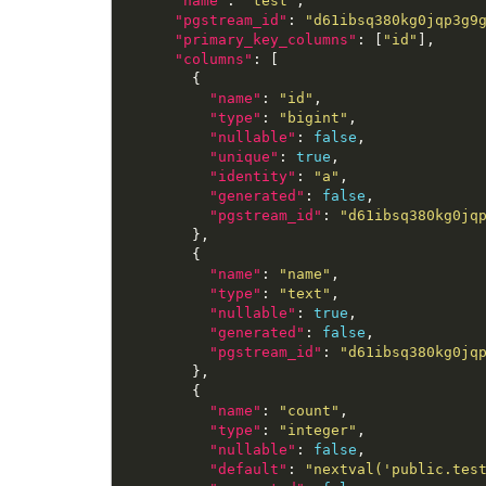
"name"
: 
"test"
"pgstream_id"
: 
"d61ibsq380kg0jqp3g9
"primary_key_columns"
: [
"id"
"columns"
"name"
: 
"id"
"type"
: 
"bigint"
"nullable"
: 
false
"unique"
: 
true
"identity"
: 
"a"
"generated"
: 
false
"pgstream_id"
: 
"d61ibsq380kg0jq
"name"
: 
"name"
"type"
: 
"text"
"nullable"
: 
true
"generated"
: 
false
"pgstream_id"
: 
"d61ibsq380kg0jq
"name"
: 
"count"
"type"
: 
"integer"
"nullable"
: 
false
"default"
: 
"nextval('public.tes