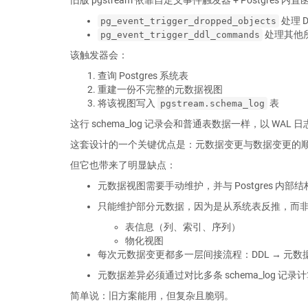
处理 D
pg_event_trigger_dropped_objects
处理其他所
pg_event_trigger_ddl_commands
该触发器会：
查询 Postgres 系统表
重建一份不完整的元数据视图
将该视图写入
表
pgstream.schema_log
这行 schema_log 记录会和普通表数据一样，以 WAL
这套设计的一个关键优点是：元数据变更与数据变更的顺
但它也带来了明显缺点：
元数据视图需要手动维护，并与 Postgres 内部
只能维护部分元数据，因为是从系统表反推，而非直
表信息（列、索引、序列）
物化视图
每次元数据变更都多一层间接流程：DDL → 元数据视
元数据差异必须通过对比多条 schema_log 记录
简单说：旧方案能用，但复杂且脆弱。