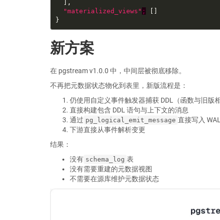
"materialized_views"
;
新方案
在 pgstream v1.0.0 中，中间层被彻底移除。
不再把元数据状态物化到表里，新版流程是：
仍使用自定义事件触发器捕获 DDL（函数与旧版
直接构建包含 DDL 语句与上下文的消息
通过
直接写入 WA
pg_logical_emit_message
下游直接从事件解析变更
结果：
没有
表
schema_log
没有需要重建的元数据视图
不需要在源库维护元数据状态