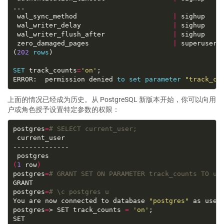
 wal_sync_method                        
|
 wal_writer_delay                       
|
 wal_writer_flush_after                 
|
 zero_damaged_pages                     
|
(
202
rows
SET
 track_counts
=
'on'
ERROR:  permission denied 
to
set
parameter
"track_co
上面的情况已经成为历史。从 PostgreSQL 新版本开始，你可以向用
户或角色授予设置特定参数的权限：
postgres
=
# SELECT current_user;
(
1
 row
)
postgres
=
# GRANT SET ON PARAMETER track_counts TO u;
postgres
=
# \c postgres u
You are now connected to database 
"postgres"
 as user
postgres
=
> SET track_counts 
=
'on'