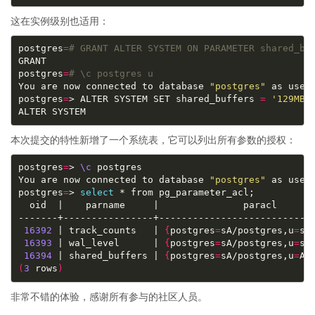
这在实例级别也适用：
postgres
=
# GRANT ALTER SYSTEM ON PARAMETER shared_bu
postgres
=
# \c postgres u
You are now connected to database 
"postgres"
 as user
postgres
=
> ALTER SYSTEM SET shared_buffers 
=
'129MB'
本次提交的特性新增了一个系统表，它可以列出所有参数的授权：
postgres
=
> 
\c
You are now connected to database 
"postgres"
 as user
postgres
=
> 
select
16392
 | track_counts   | 
{
postgres
=
sA/postgres,u
=
s/
16393
 | wal_level      | 
{
postgres
=
sA/postgres,u
=
s/
16394
 | shared_buffers | 
{
postgres
=
sA/postgres,u
=
A/
(
3
 rows
)
非常不错的体验，感谢所有参与的社区人员。