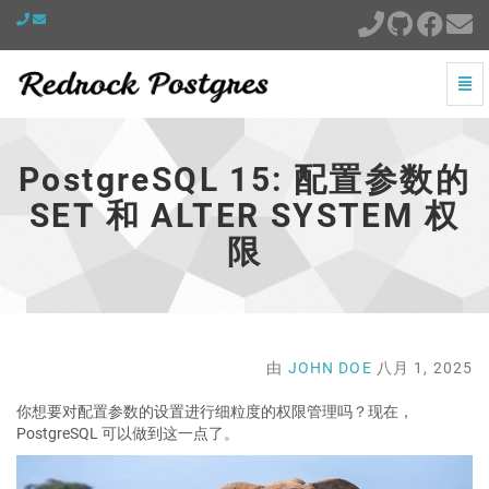
切
换
PostgreSQL
导
15:
航
配
PostgreSQL 15: 配置参数的
置
参
SET 和 ALTER SYSTEM 权
数
限
的
SET
和
ALTER
SYSTEM
权
由
JOHN DOE
八月 1, 2025
限
-
你想要对配置参数的设置进行细粒度的权限管理吗？现在，
跳
PostgreSQL 可以做到这一点了。
到
主
页