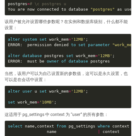
postgres
=
# \c postgres u
You are now connected to database 
"postgres"
 as user
该用户被允许设置哪些参数呢？在实例和数据库级别，什么都不能
设置：
alter
system
set
 work_mem
=
'12MB'
ERROR:  permission denied 
to
set
parameter
"work_mem
alter
database
 postgres 
set
 work_mem
=
'12MB'
ERROR:  must be 
owner
of
database
当然，该用户可以为自己设置新的参数值，这可以是永久设置，也
可以是在会话中设置：
alter
user
 u 
set
 work_mem
=
'12MB'
set
 work_mem
=
'10MB'
这适用于 pg_settings 中 context 为 “user” 的所有参数：
select
 name,context 
from
 pg_settings 
where
 context 
=
                name                 
|