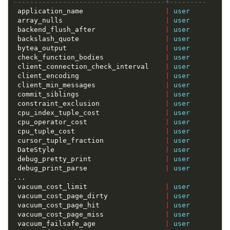
 application_name                    
|
user
 array_nulls                         
|
user
 backend_flush_after                 
|
user
 backslash_quote                     
|
user
 bytea_output                        
|
user
 check_function_bodies               
|
user
 client_connection_check_interval    
|
user
 client_encoding                     
|
user
 client_min_messages                 
|
user
 commit_siblings                     
|
user
 constraint_exclusion                
|
user
 cpu_index_tuple_cost                
|
user
 cpu_operator_cost                   
|
user
 cpu_tuple_cost                      
|
user
 cursor_tuple_fraction               
|
user
 DateStyle                           
|
user
 debug_pretty_print                  
|
user
 debug_print_parse                   
|
user
 vacuum_cost_limit                   
|
user
 vacuum_cost_page_dirty              
|
user
 vacuum_cost_page_hit                
|
user
 vacuum_cost_page_miss               
|
user
 vacuum_failsafe_age                 
|
user