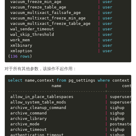
 vacuum_freeze_min_age               
|
user
 vacuum_freeze_table_age             
|
user
 vacuum_multixact_failsafe_age       
|
user
 vacuum_multixact_freeze_min_age     
|
user
 vacuum_multixact_freeze_table_age   
|
user
 wal_sender_timeout                  
|
user
 wal_skip_threshold                  
|
user
 work_mem                            
|
user
 xmlbinary                           
|
user
 xmloption                           
|
user
(
136
rows
对于所有其他参数，该操作不起作用：
select
 name,context 
from
 pg_settings 
where
 context 
!
                  name                  
|
 allow_in_place_tablespaces             
|
 allow_system_table_mods                
|
 archive_cleanup_command                
|
 archive_command                        
|
 archive_library                        
|
 archive_mode                           
|
 archive_timeout                        
|
 authentication_timeout                 
|