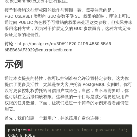
表 pg_parameter_acl 中进行跟踪。
授予和撤销这些新权限的操作与预期一致。需要注意的是，
PGC_USERSET 类型的 GUC 参数不受 SET 权限的影响，理论上可以
通过向 PUBLIC 角色授予可撤销的权限来处理这类参数，但实际并未
采用这种方式，因为对于扩展定义的 GUC 参数而言，这种方式无法
保证足够的稳健性。
讨论
：https://postgr.es/m/3D691E20-C1D5-4B80-8BA5-
6BEB63AF3029@enterprisedb.com
示例
通过本次提交的特性，你可以控制谁被允许设置特定参数。这为你
提供了更多灵活性，尤其是在为客户托管 PostgreSQL 实例时。你可
以将更多控制权委托给可信用户或角色，当然，当不再需要时，你
也可以在之后撤销该权限。这样做的一个目标是减少需要超级用户
权限的任务数量。下面，让我们通过一个简单的示例来看看如何使
用它。
首先，我们创建一个新用户，并以该用户身份连接：
postgres
=
# create user u with login password 'u';