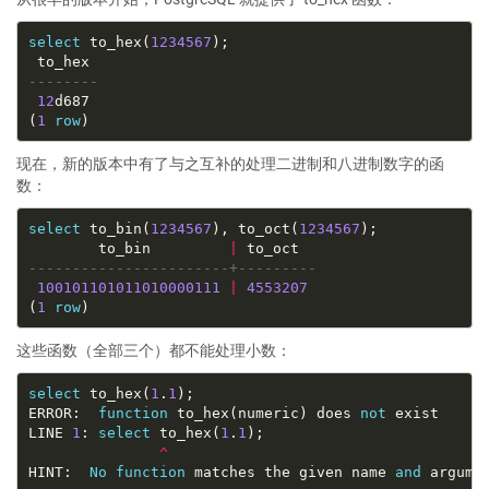
select
 to_hex(
1234567
12
(
1
row
现在，新的版本中有了与之互补的处理二进制和八进制数字的函
数：
select
 to_bin(
1234567
), to_oct(
1234567
        to_bin         
|
100101101011010000111
|
4553207
(
1
row
这些函数（全部三个）都不能处理小数：
select
 to_hex(
1
.
1
ERROR:  
function
 to_hex(numeric) does 
not
LINE 
1
: 
select
 to_hex(
1
.
1
^
HINT:  
No
function
 matches the given name 
and
 argume