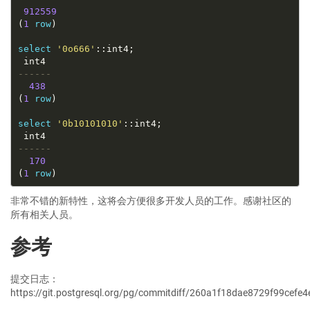
912559
(
1
row
select
'0o666'
438
(
1
row
select
'0b10101010'
170
(
1
row
非常不错的新特性，这将会方便很多开发人员的工作。感谢社区的
所有相关人员。
参考
提交日志：
https://git.postgresql.org/pg/commitdiff/260a1f18dae8729f99cef