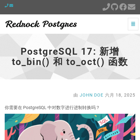
切
换
PostgreSQL
导
17:
航
新
PostgreSQL 17: 新增
增
to_bin()
to_bin() 和 to_oct() 函数
和
to_oct()
函
数
-
跳
由
JOHN DOE
六月 18, 2025
到
主
你需要在 PostgreSQL 中对数字进行进制转换吗？
页