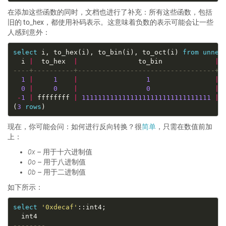
在添加这些函数的同时，文档也进行了补充：所有这些函数，包括
旧的 to_hex，都使用补码表示。这意味着负数的表示可能会让一些
人感到意外：
select
 i, to_hex(i), to_bin(i), to_oct(i) 
from
unnes
  i 
|
  to_hex  
|
               to_bin             
|
1
|
1
|
1
|
0
|
0
|
0
|
-
1
|
 ffffffff 
|
11111111111111111111111111111111
|
(
3
rows
现在，你可能会问：如何进行反向转换？很
简单
，只需在数值前加
上：
0x
– 用于十六进制值
0o
– 用于八进制值
0b
– 用于二进制值
如下所示：
select
'0xdecaf'