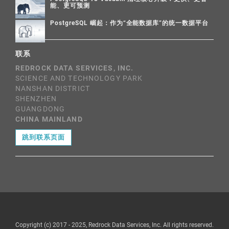
能、更可预测
PostgreSQL 崛起：作为“全能数据库”的统一数据平台
联系
REDROCK DATA SERVICES, INC.
SCIENCE AND TECHNOLOGY PARK
NANSHAN DISTRICT
SHENZHEN
GUANGDONG
CHINA MAINLAND
跳到联系页面
Copyright (c) 2017 - 2025, Redrock Data Services, Inc. All rights reserved.