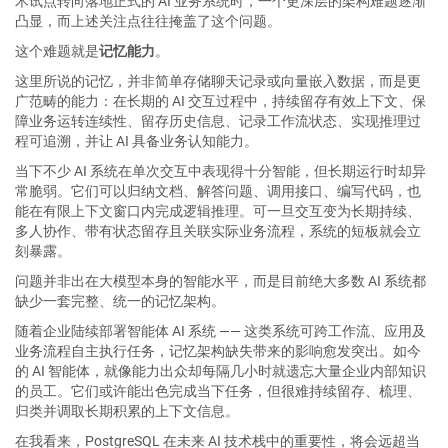
术试点转向落地正式的 AI 业务系统时，一个更深层的架构难题逐渐
凸显，而上述关注点往往掩盖了这个问题。
这个难题就是
记忆能力
。
这里所说的记忆，并非简单存储聊天记录或向量嵌入数据，而是更
广范畴的能力：在长期的 AI 交互过程中，持续留存有效上下文、保
障业务运转连续性、留存历史信息、记录工作流状态、实现推理过
程可追溯，并让 AI 具备业务认知能力。
当下不少 AI 系统在单次交互中表现得十分智能，但长期运行时却异
常脆弱。它们可以归纳文档、解答问题、调用接口、编写代码，也
能在有限上下文窗口内完成逻辑推理。可一旦交互变为长期持续、
多人协作、带有状态留存且关联实际业务流程，系统的短板就会立
刻暴露。
问题并非出在大模型本身的智能水平，而是目前绝大多数 AI 系统都
缺少一套完整、统一的记忆架构。
随着企业陆续部署智能体 AI 系统 —— 这类系统可跨工作流、应用及
业务流程自主执行任务，记忆架构缺失带来的影响愈发突出。如今
的 AI 智能体，就像能力出众却每隔几小时就遗忘大量企业内部知识
的员工。它们或许能出色完成当下任务，但很难持续留存、梳理、
归类并调取长期积累的上下文信息。
在我看来，PostgreSQL 在未来 AI 技术栈中的重要性，将会远超当