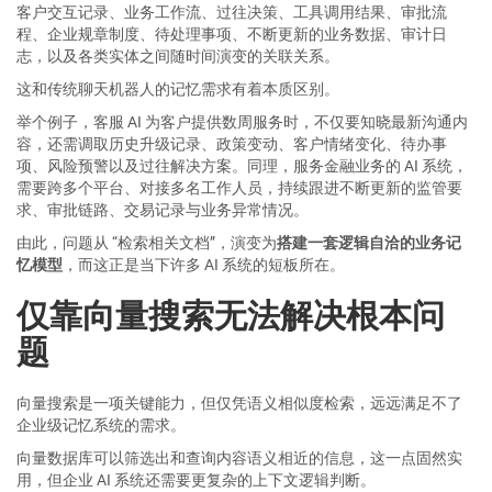
客户交互记录、业务工作流、过往决策、工具调用结果、审批流
程、企业规章制度、待处理事项、不断更新的业务数据、审计日
志，以及各类实体之间随时间演变的关联关系。
这和传统聊天机器人的记忆需求有着本质区别。
举个例子，客服 AI 为客户提供数周服务时，不仅要知晓最新沟通内
容，还需调取历史升级记录、政策变动、客户情绪变化、待办事
项、风险预警以及过往解决方案。同理，服务金融业务的 AI 系统，
需要跨多个平台、对接多名工作人员，持续跟进不断更新的监管要
求、审批链路、交易记录与业务异常情况。
由此，问题从 “检索相关文档”，演变为
搭建一套逻辑自洽的业务记
忆模型
，而这正是当下许多 AI 系统的短板所在。
仅靠向量搜索无法解决根本问
题
向量搜索是一项关键能力，但仅凭语义相似度检索，远远满足不了
企业级记忆系统的需求。
向量数据库可以筛选出和查询内容语义相近的信息，这一点固然实
用，但企业 AI 系统还需要更复杂的上下文逻辑判断。