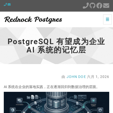
切
换
PostgreSQL
导
有
航
望
PostgreSQL 有望成为企业
成
为
AI 系统的记忆层
企
业
AI
系
统
的
由
JOHN DOE
六月 1, 2026
记
忆
AI 系统在企业的落地实践，正在逐渐回归到数据治理的层面。
层
-
跳
到
主