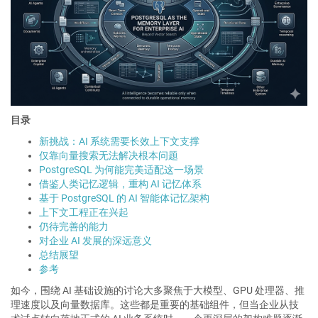
页
目录
新挑战：AI 系统需要长效上下文支撑
仅靠向量搜索无法解决根本问题
PostgreSQL 为何能完美适配这一场景
借鉴人类记忆逻辑，重构 AI 记忆体系
基于 PostgreSQL 的 AI 智能体记忆架构
上下文工程正在兴起
仍待完善的能力
对企业 AI 发展的深远意义
总结展望
参考
如今，围绕 AI 基础设施的讨论大多聚焦于大模型、GPU 处理器、推
理速度以及向量数据库。这些都是重要的基础组件，但当企业从技