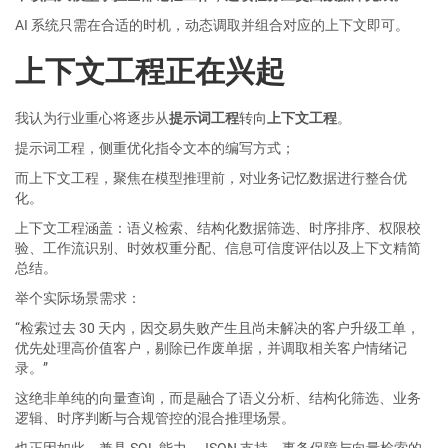
AI 系统只需在合适的时机，动态调取并组合对应的上下文即可。
上下文工程正在兴起
我认为行业重心将逐步从
提示词工程
转向
上下文工程
。
提示词工程，侧重优化指令文本的编写方式；
而上下文工程，聚焦在模型推理前，对业务记忆数据进行整合优
化。
上下文工程涵盖：语义检索、结构化数据筛选、时序排序、权限校
验、工作流识别、时效权重分配、信息可信度评估以及上下文精简
总结。
举个实际场景需求：
“检索过去 30 天内，因交易失败产生且尚未解决的客户升级工单，
优先处理高价值客户，剔除已作废单据，并调取相关客户情绪记
录。”
这绝非单纯的向量查询，而是融合了语义分析、结构化筛选、业务
逻辑、时序判断与合规管控的混合推理场景。