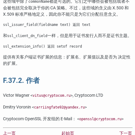
这些域中除了
都是可选的。它们之中哪些会被包括或者不
commonName
会被包括完全取决于你的 CA 策略。不过，这些域的含义由 X.500 和
X.509 标准严格地定义，因此你不能只是为它们分配任意含义。
ssl_issuer_field(fieldname text) 返回 text
和
一样，但是用于证书发行人而不是证书主题。
ssl_client_dn_field
ssl_extension_info() 返回 setof record
提供有关客户端证书扩展的信息：扩展名、扩展值以及是否为 决定性
的扩展。
F.37.2. 作者
Victor Wagner
, Cryptocom LTD
<
vitus@cryptocom.ru
>
Dmitry Voronin
<
carriingfate92@yandex.ru
>
Cryptocom OpenSSL 开发组的 E-Mail：
<
openssl@cryptocom.ru
>
上一页
起始页
下一页