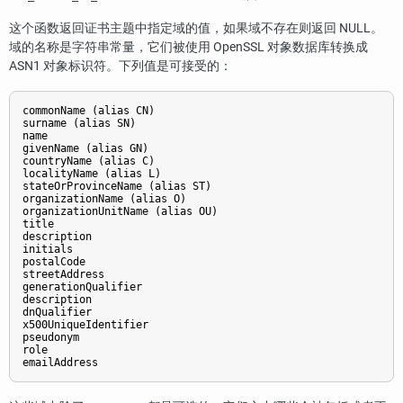
这个函数返回证书主题中指定域的值，如果域不存在则返回 NULL。
域的名称是字符串常量，它们被使用 OpenSSL 对象数据库转换成
ASN1 对象标识符。下列值是可接受的：
commonName (alias CN)

surname (alias SN)

name

givenName (alias GN)

countryName (alias C)

localityName (alias L)

stateOrProvinceName (alias ST)

organizationName (alias O)

organizationUnitName (alias OU)

title

description

initials

postalCode

streetAddress

generationQualifier

description

dnQualifier

x500UniqueIdentifier

pseudonym

role

emailAddress