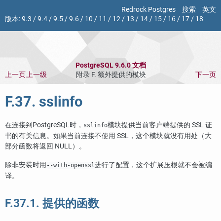
Redrock Postgres
搜索
英文
版本:
9.3
/
9.4
/
9.5
/
9.6
/
10
/
11
/
12
/
13
/
14
/
15
/
16
/
17
/
18
PostgreSQL 9.6.0 文档
上一页
上一级
附录 F. 额外提供的模块
下一页
F.37. sslinfo
在连接到
PostgreSQL
时，
模块提供当前客户端提供的 SSL 证
sslinfo
书的有关信息。如果当前连接不使用 SSL，这个模块就没有用处（大
部分函数将返回 NULL）。
除非安装时用
进行了配置，这个扩展压根就不会被编
--with-openssl
译。
F.37.1. 提供的函数