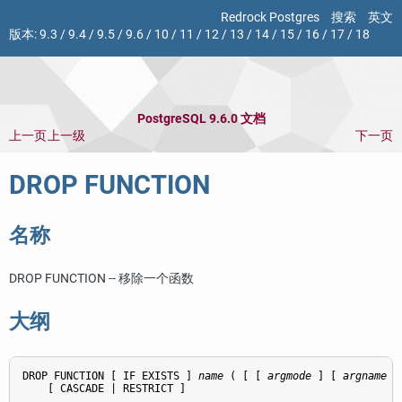
Redrock Postgres
搜索
英文
版本:
9.3
/
9.4
/
9.5
/
9.6
/
10
/
11
/
12
/
13
/
14
/
15
/
16
/
17
/
18
PostgreSQL 9.6.0 文档
上一页
上一级
下一页
DROP FUNCTION
名称
DROP FUNCTION -- 移除一个函数
大纲
DROP FUNCTION [ IF EXISTS ] 
name
 ( [ [ 
argmode
 ] [ 
argname
 ]
    [ CASCADE | RESTRICT ]