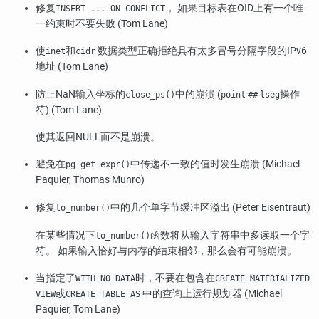
修复
， 如果目标表在OID上有一个唯
INSERT ... ON CONFLICT
一约束时不要失败 (Tom Lane)
使
和
数据类型正确拒绝具有太多冒号分隔字段的IPv6
inet
cidr
地址 (Tom Lane)
防止NaN输入坐标的
中的崩溃 (
操作
close_ps()
point
##
lseg
符) (Tom Lane)
使其返回NULL而不是崩溃。
避免在
中传递不一致的值时发生崩溃 (Michael
pg_get_expr()
Paquier, Thomas Munro)
修复
中的几个单字节缓冲区溢出 (Peter Eisentraut)
to_number()
在某些情况下
函数将从输入字符串中多读取一个字
to_number()
符。 如果输入恰好与内存的结束相邻，那么会有可能崩溃。
当指定了
时，不要在包含在
WITH NO DATA
CREATE MATERIALIZED
或
中的查询上运行规划器 (Michael
VIEW
CREATE TABLE AS
Paquier, Tom Lane)