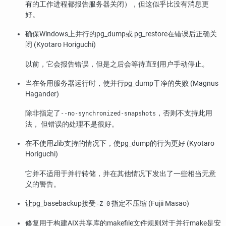
有的工作进程都报告服务器关闭），但这似乎比没有消息更
好。
确保Windows上并行的
pg_dump
或
pg_restore
在错误后正确关
闭 (Kyotaro Horiguchi)
以前，它会报告错误，但是之后会等待直到用户手动停止。
当在备用服务器运行时，使并行
pg_dump
干净的失败 (Magnus
Hagander)
除非指定了
，否则不支持此用
--no-synchronized-snapshots
法， 但错误的处理不是很好。
在不使用zlib支持的情况下，使
pg_dump
的行为更好 (Kyotaro
Horiguchi)
它并不适用于并行转储，并在其他情况下发出了一些相当无意
义的警告。
让
pg_basebackup
接受
指定不压缩 (Fujii Masao)
-Z 0
修复用于构建AIX共享库的makefile文件规则对于并行make是安