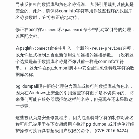
号或反斜杠的数据库和角色名称混淆。 加强引用规则以使其是
安全的。此外，确保将conninfo字符串用作这些程序的数据库
名称参数时， 它将被正确地对待。
修正在
psql
的
和
命令中配对双引号的处理，
\connect
\password
以匹配文档。
在
psql
的
命令中引入一个新的
选项，
\connect
-reuse-previous
以允许显式控制是否重新使用先前连接的连接参数。 （没有这
个选择是基于数据库名称是否像以前一样是conninfo字符
串。） 这允许在
pg_dumpall
脚本中安全处理包含特殊字符的数
据库名称。
pg_dumpall
现在拒绝处理包含回车或换行的数据库或角色名，
因为在Windows上安全的引用这些字符似乎是不切实际的。 将
来我们可能在服务器端拒绝这样的名称，但是现在还未采取这
一步骤。
这些被认为是安全修复程序， 因为包含特殊字符的制作对象名
称可能已被用于在下次超级用户执行
pg_dumpall
或其他例行维
护操作时执行具有超级用户权限的命令。 (CVE-2016-5424)