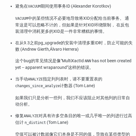
避免在
期间使用事务ID (Alexander Korotkov)
VACUUM
中的某些情况不必要地导致将XID分配给当前事务。 通
VACUUM
常这是可以忽略不计的，但如果是针对XID环绕限制， 在反包
装清理中消耗更多的XID是一件非常糟糕的事情。
在从9.3之前pg_upgrade的安装中清理多重ID时，防止可能的失
败 (Andrew Gierth,Álvaro Herrera)
这个bug的常见情况是像
"MultiXactId
has not been created
NNN
yet -- apparent wraparound"
这样的错误。
当手动
指定列列表时，请不要重置表的
ANALYZE
计数器 (Tom Lane)
changes_since_analyze
如果我们只是分析一些列，我们不应该阻止对其他列的日常自
动分析。
修复
对具有许多空条目的唯一或几乎唯一的列进行过高
ANALYZE
估计
(Tom Lane)
n_distinct
空值可以被计数就像它们本身是不同的值，导致在某些类型的