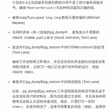
计划在9.6之后的版本切换到两部分而不是三部分服务器版本
号。确保
为这种情况返回正确的值。
PQserverVersion()
修复
ecpg
为
数组元素的编码 (Michael
unsigned long long
Meskes)
在同时具有
和
选项的
pg_dump
中， 避免发出不需要的
-c
-C
命令 (David Johnston, Tom Lane)
CREATE SCHEMA public
改进并行
pg_dump
和
pg_restore
中
SIGTERM
/control-C的处理
(Tom Lane)
确保工作进程将立即退出，并且还安排向所连接的后端发送查
询取消请求， 以防万一他们正在进行长时间的运行，例如
。
CREATE INDEX
修复并行
pg_dump
和
pg_restore
中的错误报告 (Tom Lane)
以前，
pg_dump
或
pg_restore
工作进程报告的错误可能永远不
会发送给用户的控制台，因为消息通过主进程， 并且有各种死
锁情况会阻止主进程传递消息。相反，只需打印一切到
。在某些情况下，这将导致重复的消息（例如， 如果所
stderr