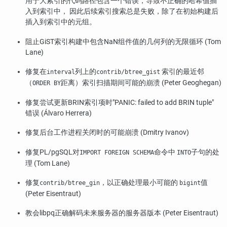
用于大索引的代码路径包含一个错误，导致不正确的哈希值插
入到索引中， 因此后续索引搜索总是失败，除了在初始构建后
插入到索引中的元组。
阻止GiST索引构建中包含NaN组件值的几何列的无限循环 (Tom
Lane)
修复在
列上的
索引的最近邻
interval
contrib/btree_gist
（
距离）索引扫描期间可能的崩溃 (Peter Geoghegan)
ORDER BY
修复尝试更新BRIN索引项时
"PANIC: failed to add BRIN tuple"
错误 (Álvaro Herrera)
修复后台工作进程关闭时的可能崩溃 (Dmitry Ivanov)
修复PL/pgSQL对
命令中
子句的处
IMPORT FOREIGN SCHEMA
INTO
理 (Tom Lane)
修复
，以正确处理最小可能的
值
contrib/btree_gin
bigint
(Peter Eisentraut)
教会libpq正确解码未来服务器的服务器版本 (Peter Eisentraut)