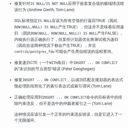
修复针对
/
应用于嵌套复合值的极端情况错
IS NULL
IS NOT NULL
误行为 (Andrew Gierth, Tom Lane)
SQL标准指定
应该为所有空值的行返回TRUE（因此
IS NULL
产生TRUE），但这并不意味着应用递
ROW(NULL,NULL) IS NULL
归 （因此
产生FALSE）。
ROW(NULL, ROW(NULL,NULL)) IS NULL
内核执行器正确执行了，但某些计划器优化将测试视为递归
（因此在这两种情况下都会产生TRUE），并且
可能会产生类似错误的远程查询。
contrib/postgres_fdw
修复递归CTE（一个
条目）中
WITH
INSERT ... ON CONFLICT
的
"未识别的节点类型"
错误 (Peter Geoghegan)
修复
， 以成功匹配在规划器的表达式
INSERT ... ON CONFLICT
预处理阶段简化了的索引表达式或索引谓词 (Tom Lane)
正确处理应用到
命令的目标表中的排
INSERT ... ON CONFLICT
除约束违反， 但不是选中的仲裁者索引之一 (Tom Lane)
这种情况应该引发一个正常的约束违反错误，但是它进入了一
个无限循环。