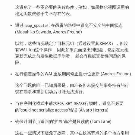
这避免了一些不必要的失败条件，例如，如果物化视图调用的
稳定函数依赖于尚不存在的表。
通过
在昂贵的路径中避免不安全的中间状态
heap_update()
(Masahiko Sawada, Andres Freund)
以前，这些情况锁定了目标元组（通过设置其XMAX），但没
有WAL-log这个操作， 因此如果页面溢出到磁盘，然后在元组
更新完成之前发生数据库崩溃， 就会有数据完整性问题的风
险。
在行锁定操作的WAL重放期间修正提示位更新 (Andres Freund)
这个问题的唯一已知后果是，由准备但未提交的事务持有的行
锁在崩溃和重新启动后可能无法执行。
当在序列化模式中请求
行锁时， 避免不必要
FOR KEY SHARE
的
"could not serialize access"
错误 (Álvaro Herrera)
确保计划节点返回的
"扩展"
基准是只读的 (Tom Lane)
这在一些情况下避免了故障，其中在较高节点的多个地方引用