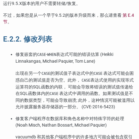
运行9.5.X版本的用户不需要转储/恢复。
不过，如果您是从一个早于9.5.2的版本升级而来，那么请查看
第 E.4
节
。
E.2.2. 修改列表
修复嵌套的
-
表达式可能的错误估算 (Heikki
CASE
WHEN
Linnakangas, Michael Paquier, Tom Lane)
出现在另一个
的测试值子表达式中的
表达式可能会困
CASE
CASE
惑自己的测试值是否为空。此外，
表达式使用的实现等式
CASE
运算符的SQL函数的内联， 可能会导致将错误的测试值传递给
在SQL函数体内的
表达式中调用的函数。如果测试值是不
CASE
同的数据类型，可能会导致崩溃; 此外，这种情况可能被滥用以
允许披露服务器存储器的一部分。 (CVE-2016-5423)
修复客户端程序在数据库和角色名称中对特殊字符的处理
(Noah Misch, Nathan Bossart, Michael Paquier)
vacuumdb
和其他客户端程序中的许多地方可能会被包含双引