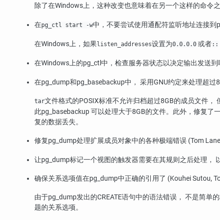
除了在Windows上，这种改变也意味着在另一个这样的命令
在
中，不要尝试使用通配符监听地址连接到postmas
pg_ctl start -w
在Windows上，如果
设置为
或者
listen_addresses
0.0.0.0
::
在Windows上的
pg_ctl
中，检查服务器状态以决定输出发送到哪里， 
在
pg_dump
和
pg_basebackup
中， 采用GNU约定来处理超过8GB的
文件格式的POSIX标准不允许归档超过8GB的成员文件，
tar
此
pg_basebackup
可以处理大于8GB的文件。此外，修复了一
复的数据丢失。
修复
pg_dump
处理扩展成员对象中的各种极端错误 (Tom Lane
让
pg_dump
标记一个视图的触发器需要在其规则之后处理， 
确保关系选项值在
pg_dump
中正确的引用了 (Kouhei Sutou, To
由于
pg_dump
发出的CREATE语句中的语法错误， 不是简
题的关系选项。