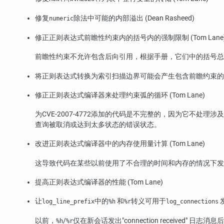
修复
除法中可能的内部溢出 (Dean Rasheed)
numeric
修正正则表达式前瞻性约束内的括号内的强制限制 (Tom Lane
前瞻性约束不允许包含后向引用，根据手册，它们中的括号总
将正则表达式转换为索引扫描边界可能会产生包含前瞻约束的正则表
修正正则表达式编译器来处理约束弧的循环 (Tom Lane)
为CVE-2007-4772添加的代码是不完整的，因为它不
查询被取消或达到太多状态的错误状态。
改进正则表达式编译器中的内存使用量计算 (Tom Lane)
这导致代码在某些以前使用了不合理的时间和内存的情况下
提高正则表达式编译器的性能 (Tom Lane)
让
中的
和
转义可用于
发
log_line_prefix
%h
%r
log_connections
以前，
/
仅在新会话发出
"connection received"
日志消息后
%h
%r