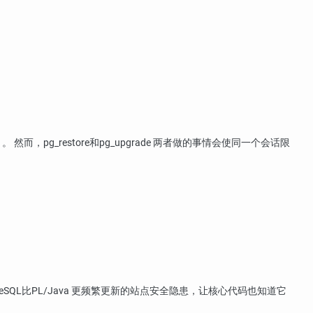
。 然而，
pg_restore
和
pg_upgrade
两者做的事情会使同一个会话限
reSQL
比
PL/Java
更频繁更新的站点安全隐患，让核心代码也知道它