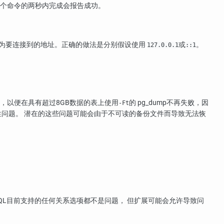
一个命令的两秒内完成会报告成功。
该值作为要连接到的地址。正确的做法是分别假设使用
或
。
127.0.0.1
::1
，以便在具有超过8GB数据的表上使用
的
pg_dump
不再失败，因
-Ft
植性问题。 潜在的这些问题可能会由于不可读的备份文件而导致无法恢
QL
目前支持的任何关系选项都不是问题， 但扩展可能会允许导致问