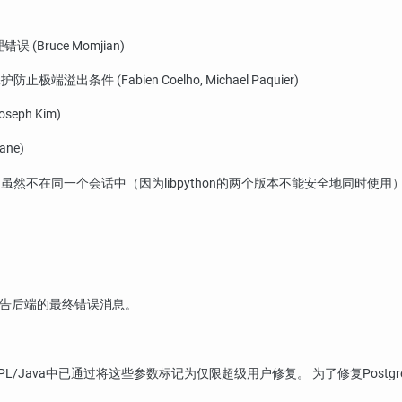
Bruce Momjian)
止极端溢出条件 (Fabien Coelho, Michael Paquier)
eph Kim)
ne)
 虽然不在同一个会话中（因为
libpython
的两个版本不能安全地同时使用）
告后端的最终错误消息。
PL/Java
中已通过将这些参数标记为仅限超级用户修复。 为了修复
Postg