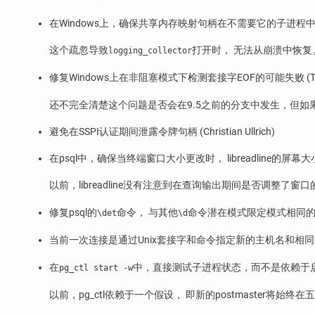
在Windows上，确保共享内存映射句柄在不需要它的子进程中关闭 (Tom
这个疏忽导致
打开时， 无法从崩溃中恢复
logging_collector
修复Windows上在非阻塞模式下检测套接字EOF的可能失败 (Tom
还不完全清楚这个问题是否会在9.5之前的分支中发生，但如果
避免在SSPI认证期间泄露令牌句柄 (Christian Ullrich)
在
psql
中，确保当终端窗口大小更改时，
libreadline
的屏幕大小也更
以前，
libreadline
没有注意到在查询输出期间是否调整了窗口
修复
psql
的
命令， 与其他
命令潜在模式限定模式相同的方式解
\det
\d
当前一次连接是通过Unix套接字和命令指定新的主机名和相同
在
中，直接测试子进程状态，而不是依赖于启发 (Tom L
pg_ctl start -w
以前，
pg_ctl
依赖于一个假设， 即新的postmaster将始终