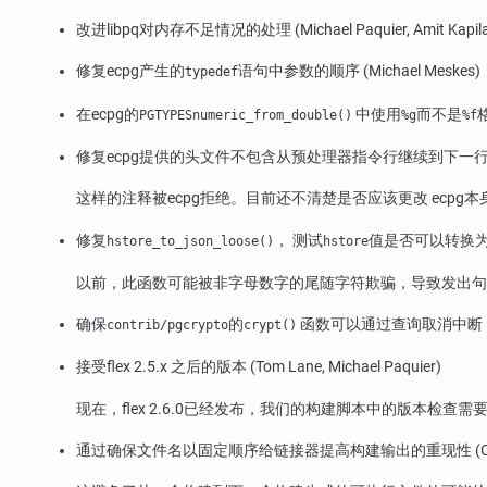
改进
libpq
对内存不足情况的处理 (Michael Paquier, Amit Kapila, 
修复
ecpg
产生的
语句中参数的顺序 (Michael Meskes)
typedef
在
ecpg
的
中使用
而不是
格
PGTYPESnumeric_from_double()
%g
%f
修复
ecpg
提供的头文件不包含从预处理器指令行继续到下一行的注释 (
这样的注释被
ecpg
拒绝。目前还不清楚是否应该更改
ecpg
本
修复
， 测试
值是否可以转换为JS
hstore_to_json_loose()
hstore
以前，此函数可能被非字母数字的尾随字符欺骗，导致发出句法
确保
的
函数可以通过查询取消中断 (Andr
contrib/pgcrypto
crypt()
接受
flex
2.5.x 之后的版本 (Tom Lane, Michael Paquier)
现在，flex 2.6.0已经发布，我们的构建脚本中的版本检查需
通过确保文件名以固定顺序给链接器提高构建输出的重现性 (Christ