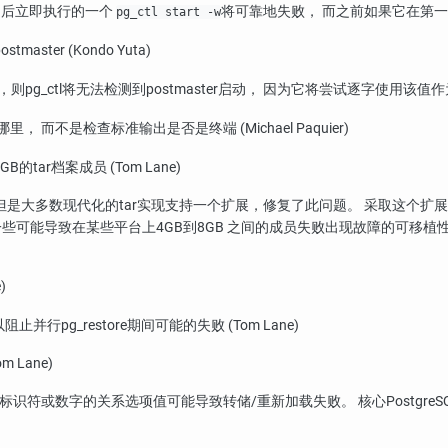
之后立即执行的一个
将可靠地失败， 而之前如果它在第
pg_ctl start -w
ter (Kondo Yuta)
，则
pg_ctl
将无法检测到postmaster启动， 因为它将尝试逐字使用
而不是检查标准输出是否是终端 (Michael Paquier)
tar档案成员 (Tom Lane)
 但是大多数现代化的
tar
实现支持一个扩展，修复了此问题。 采取这个扩展
些可能导致在某些平台上4GB到8GB 之间的成员失败出现故障的可移
)
以阻止并行
pg_restore
期间可能的失败 (Tom Lane)
m Lane)
单的标识符或数字的关系选项值可能导致转储/重新加载失败。 核心
PostgreS