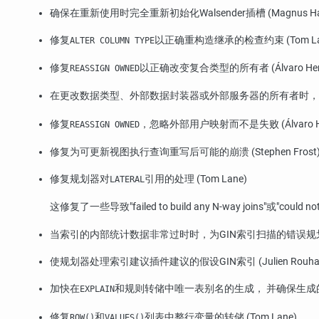
确保在重新使用时完全重新初始化Walsender插槽 (Magnus Hag
修复
以正确重构造继承的检查约束 (Tom La
ALTER COLUMN TYPE
修复
以正确改变复合类型的所有者 (Álvaro Herr
REASSIGN OWNED
在更改数据类型、外部数据封装器或外部服务器的所有者时，
修复
，忽略外部用户映射而不是失败 (Álvaro Her
REASSIGN OWNED
修复为可更新视图执行查询重写后可能的崩溃 (Stephen Frost
修复规划器对
引用的处理 (Tom Lane)
LATERAL
这修复了一些导致
"failed to build any N-way joins"
或
"could not
当索引的内部统计数据非常过时时，为GIN索引扫描的错误规划成本
使规划器处理索引建议插件建议的假设GIN索引 (Julien Rouha
加快在
和规则转储中唯一表别名的生成， 并确保生成
EXPLAIN
修复
和
列表中整行变量的转储 (Tom Lane)
ROW()
VALUES()