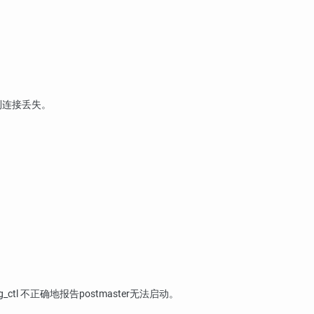
到连接丢失。
g_ctl
不正确地报告postmaster无法启动。