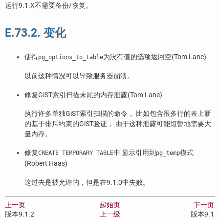
运行9.1.X不需要备份/恢复。
E.73.2. 变化
使得
为没有值的选项返回空(Tom Lane)
pg_options_to_table
以前这种情况可以导致服务器崩溃。
修复GiST索引扫描末尾的内存泄露(Tom Lane)
执行许多单独GiST索引扫描的命令， 比如包含很多行的表上新
的基于排斥约束的GiST验证， 由于这种泄露可能短暂地需要大
量内存。
修复
中 显示引用到
模式
CREATE TEMPORARY TABLE
pg_temp
(Robert Haas)
这过去是被允许的，但是在9.1.0中失败。
上一页
起始页
下一页
版本9.1.2
上一级
版本9.1