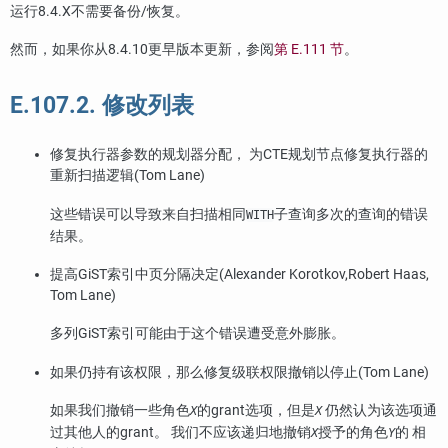
运行8.4.X不需要备份/恢复。
然而，如果你从8.4.10更早版本更新，参阅
第 E.111 节
。
E.107.2. 修改列表
修复执行器参数的规划器分配， 为CTE规划节点修复执行器的
重新扫描逻辑(Tom Lane)
这些错误可以导致来自扫描相同
子查询多次的查询的错误
WITH
结果。
提高GiST索引中页分隔决定(Alexander Korotkov,Robert Haas,
Tom Lane)
多列GiST索引可能由于这个错误遭受意外膨胀。
如果仍持有该权限，那么修复级联权限撤销以停止(Tom Lane)
如果我们撤销一些角色
的grant选项，但是
仍然认为该选项通
X
X
过其他人的grant。 我们不应该递归地撤销
授予的角色
的 相
X
Y