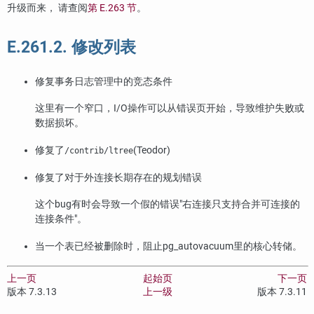
升级而来， 请查阅
第 E.263 节
。
E.261.2. 修改列表
修复事务日志管理中的竞态条件
这里有一个窄口，I/O操作可以从错误页开始，导致维护失败或
数据损坏。
修复了
(Teodor)
/contrib/ltree
修复了对于外连接长期存在的规划错误
这个bug有时会导致一个假的错误
"右连接只支持合并可连接的
连接条件"
。
当一个表已经被删除时，阻止
pg_autovacuum
里的核心转储。
上一页
起始页
下一页
版本 7.3.13
上一级
版本 7.3.11