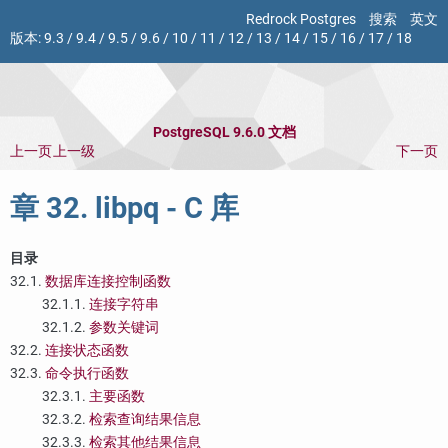
Redrock Postgres
搜索
英文
版本:
9.3
/
9.4
/
9.5
/
9.6
/
10
/
11
/
12
/
13
/
14
/
15
/
16
/
17
/
18
PostgreSQL 9.6.0 文档
上一页
上一级
下一页
章 32.
libpq
- C 库
目录
32.1.
数据库连接控制函数
32.1.1.
连接字符串
32.1.2.
参数关键词
32.2.
连接状态函数
32.3.
命令执行函数
32.3.1.
主要函数
32.3.2.
检索查询结果信息
32.3.3.
检索其他结果信息