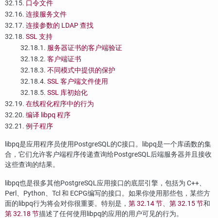
32.15.
口令文件
32.16.
连接服务文件
32.17.
连接参数的 LDAP 查找
32.18.
SSL 支持
32.18.1.
服务器证书的客户端验证
32.18.2.
客户端证书
32.18.3.
不同模式中提供的保护
32.18.4.
SSL 客户端文件使用
32.18.5.
SSL 库初始化
32.19.
在线程化程序中的行为
32.20.
编译
libpq
程序
32.21.
例子程序
libpq
是应用程序员使用
PostgreSQL
的
C
接口。
libpq
是一个库函数的集
合，它们允许客户端程序传递查询给
PostgreSQL
后端服务器并且接收
这些查询的结果。
libpq
也是很多其他
PostgreSQL
应用接口的底层引擎，包括为 C++、
Perl、Python、Tcl 和
ECPG
编写的接口。如果你使用那些包，某些方
面的
libpq
行为将会对你很重要。特别是，
第 32.14 节
、
第 32.15 节
和
第 32.18 节
描述了任何使用
libpq
的应用的用户可见的行为。