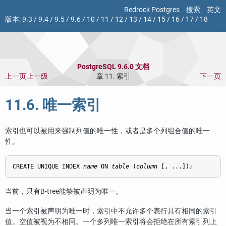
Redrock Postgres
搜索
英文
版本:
9.3
/
9.4
/
9.5
/
9.6
/
10
/
11
/
12
/
13
/
14
/
15
/
16
/
17
/
18
PostgreSQL 9.6.0 文档
上一页
上一级
章 11. 索引
下一页
11.6. 唯一索引
索引也可以被用来强制列值的唯一性，或者是多个列组合值的唯一
性。
CREATE UNIQUE INDEX 
name
 ON 
table
 (
column
 [
, ...
]);
当前，只有B-tree能够被声明为唯一。
当一个索引被声明为唯一时，索引中不允许多个表行具有相同的索引
值。空值被视为不相同。一个多列唯一索引将会拒绝在所有索引列上