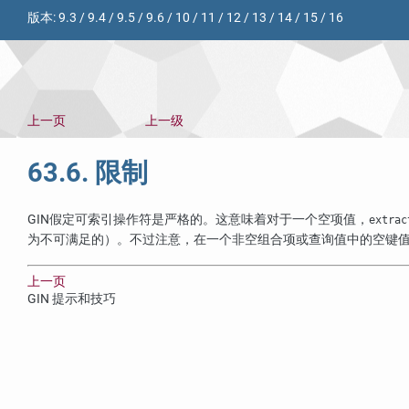
版本:
9.3
/
9.4
/
9.5
/
9.6
/
10
/
11
/
12
/
13
/
14
/
15
/
16
上一页
上一级
63.6. 限制
GIN
假定可索引操作符是严格的。这意味着对于一个空项值，
extrac
为不可满足的）。不过注意，在一个非空组合项或查询值中的空键
上一页
GIN 提示和技巧