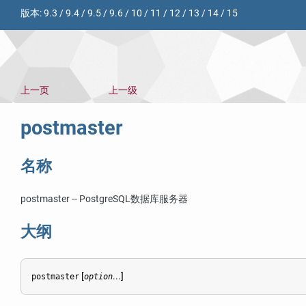
版本:
9.3
/
9.4
/
9.5
/
9.6
/
10
/
11
/
12
/
13
/
14
/
15
上一页
上一级
postmaster
名称
postmaster --
PostgreSQL
数据库服务器
大纲
[
...]
postmaster
option