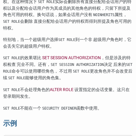
权。在这种情况下
实际会删除所有直接分配给会话用户的特
SET ROLE
权以及分配给会话用户作为其成员的其他角色的特权，只留下所提及
角色可用的特权。换句话说，如果会话用户没有
属性，
NOINHERITS
会删除 直接分配给会话用户的特权而得到所提及角色可用的
SET ROLE
特权。
特别地，当一个超级用户选择
到一个非 超级用户角色时，它
SET ROLE
会丢失它的超级用户特权。
的效果堪比
SET SESSION AUTHORIZATION
，但是涉及的特
SET ROLE
权检查 完全不同。还有，
决定 后来的
SET SESSION AUTHORIZATION
SET
命令可以使用哪些角色， 不过用
更改角色并不会改变后
ROLE
SET ROLE
续
能够使用的角色集。
SET ROLE
不会处理角色的
ALTER ROLE
设置指定的会话变量。这只在
SET ROLE
登录期间发生。
不能在一个
函数中使用。
SET ROLE
SECURITY DEFINER
示例