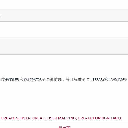
;
，不过
和
子句是扩展，并且标准子句
和
还
HANDLER
VALIDATOR
LIBRARY
LANGUAGE
,
CREATE SERVER
,
CREATE USER MAPPING
,
CREATE FOREIGN TABLE