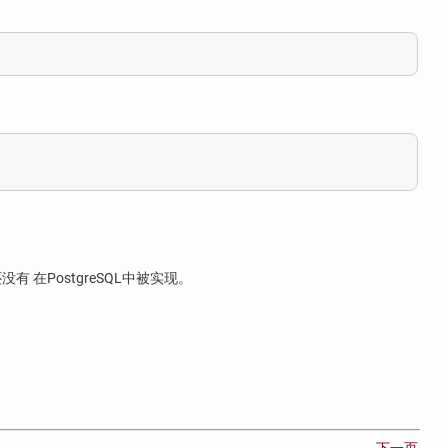
没有 在
PostgreSQL
中被实现。