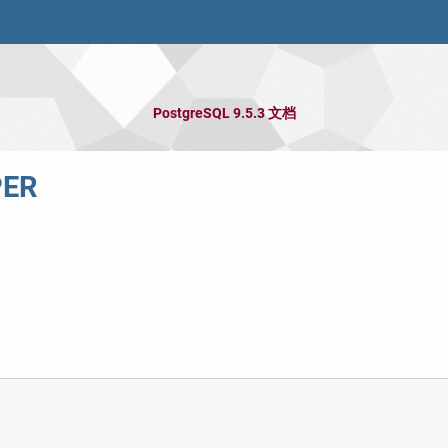
PostgreSQL 9.5.3 文档
PER