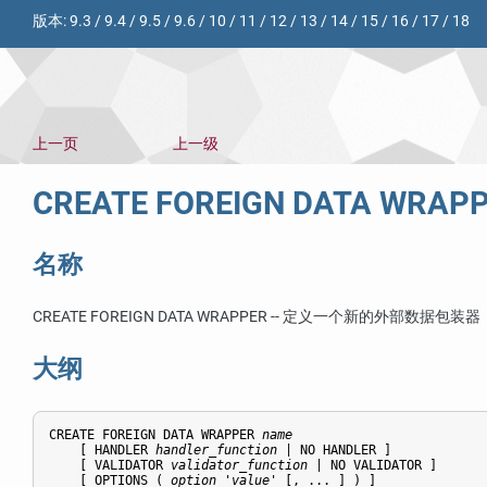
版本:
9.3
/
9.4
/
9.5
/
9.6
/
10
/
11
/
12
/
13
/
14
/
15
/
16
/
17
/
18
上一页
上一级
CREATE FOREIGN DATA WRAP
名称
CREATE FOREIGN DATA WRAPPER -- 定义一个新的外部数据包装器
大纲
CREATE FOREIGN DATA WRAPPER 
name
    [ HANDLER 
handler_function
 | NO HANDLER ]

    [ VALIDATOR 
validator_function
 | NO VALIDATOR ]

    [ OPTIONS ( 
option
 '
value
' [, ... ] ) ]