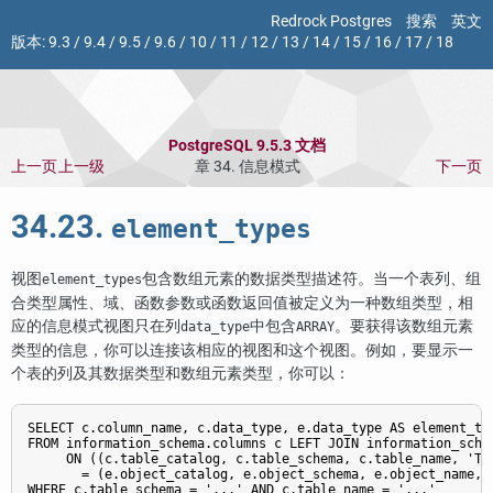
Redrock Postgres
搜索
英文
版本:
9.3
/
9.4
/
9.5
/
9.6
/
10
/
11
/
12
/
13
/
14
/
15
/
16
/
17
/
18
PostgreSQL 9.5.3 文档
上一页
上一级
章 34. 信息模式
下一页
34.23.
element_types
视图
包含数组元素的数据类型描述符。当一个表列、组
element_types
合类型属性、域、函数参数或函数返回值被定义为一种数组类型，相
应的信息模式视图只在列
中包含
。要获得该数组元素
data_type
ARRAY
类型的信息，你可以连接该相应的视图和这个视图。例如，要显示一
个表的列及其数据类型和数组元素类型，你可以：
SELECT c.column_name, c.data_type, e.data_type AS element_typ
FROM information_schema.columns c LEFT JOIN information_schem
     ON ((c.table_catalog, c.table_schema, c.table_name, 'TAB
       = (e.object_catalog, e.object_schema, e.object_name, e
WHERE c.table_schema = '...' AND c.table_name = '...'
