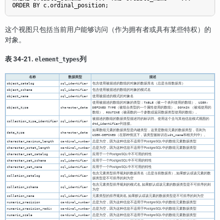
ORDER BY c.ordinal_position;
这个视图只包括当前用户能够访问（作为拥有者或具有某些特权）的
对象。
表 34-21.
列
element_types
名称
数据类型
描述
包含使用被描述的数组的对象的数据库名（总是当前数据库）
object_catalog
sql_identifier
包含使用被描述的数组的对象的模式名
object_schema
sql_identifier
使用被描述的模式的对象名
object_name
sql_identifier
使用被描述的数组的对象的类型：
（被一个表列使用的数组）、
TABLE
USER-
（被组合类型的一个属性使用的数组）、
（被域使用的
object_type
character_data
DEFINED TYPE
DOMAIN
数组）、
（被函数的一个参数或返回数据类型使用的数组）。
ROUTINE
被描述的数组的数据类型描述符的标识符。使用这个去与其他信息模式视图的
collection_type_identifier
sql_identifier
列连接。
dtd_identifier
如果数组元素的数据类型是内建类型，这里是数组元素的数据类型，否则为
data_type
character_data
（在那种情况下，该类型被标识在
和相关列中）。
USER-DEFINED
udt_name
总是为空，因为这种信息不适用于
PostgreSQL
中的数组元素数据类型
character_maximum_length
cardinal_number
总是为空，因为这种信息不适用于
PostgreSQL
中的数组元素数据类型
character_octet_length
cardinal_number
应用于一个
PostgreSQL
中不可用的特性
character_set_catalog
sql_identifier
应用于一个
PostgreSQL
中不可用的特性
character_set_schema
sql_identifier
应用于一个
PostgreSQL
中不可用的特性
character_set_name
sql_identifier
包含元素类型排序规则的数据库名（总是当前数据库）, 如果默认或该元素的数
collation_catalog
sql_identifier
据类型是不可排序的则为空
包含元素类型排序规则的模式名, 如果默认或该元素的数据类型是不可排序的则
collation_schema
sql_identifier
为空
元素类型的排序规则名, 如果默认或该元素的数据类型是不可排序的则为空
collation_name
sql_identifier
总是为空，因为这种信息不适用于
PostgreSQL
中的数组元素数据类型
numeric_precision
cardinal_number
总是为空，因为这种信息不适用于
PostgreSQL
中的数组元素数据类型
numeric_precision_radix
cardinal_number
总是为空，因为这种信息不适用于
PostgreSQL
中的数组元素数据类型
numeric_scale
cardinal_number