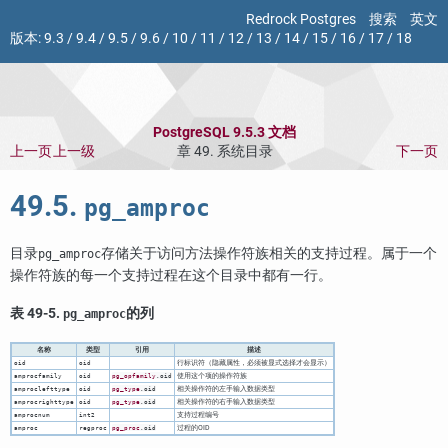
Redrock Postgres
搜索
英文
版本:
9.3
/
9.4
/
9.5
/
9.6
/
10
/
11
/
12
/
13
/
14
/
15
/
16
/
17
/
18
PostgreSQL 9.5.3 文档
上一页
上一级
章 49. 系统目录
下一页
49.5.
pg_amproc
目录
存储关于访问方法操作符族相关的支持过程。属于一个
pg_amproc
操作符族的每一个支持过程在这个目录中都有一行。
表 49-5.
的列
pg_amproc
名称
类型
引用
描述
行标识符（隐藏属性，必须被显式选择才会显示）
oid
oid
使用这个项的操作符族
amprocfamily
oid
pg_opfamily
.oid
相关操作符的左手输入数据类型
amproclefttype
oid
pg_type
.oid
相关操作符的右手输入数据类型
amprocrighttype
oid
pg_type
.oid
支持过程编号
amprocnum
int2
过程的OID
amproc
regproc
pg_proc
.oid