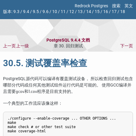
Redrock Postgres
搜索
英文
版本:
9.3
/
9.4
/
9.5
/
9.6
/
10
/
11
/
12
/
13
/
14
/
15
/
16
/
17
/
18
PostgreSQL 9.4.4 文档
上一页
上一级
章 30. 回归测试
下一页
30.5. 测试覆盖率检查
PostgreSQL源代码可以编译有覆盖测试设备， 所以检查回归测试包含
哪部分代码或任何其他测试组件运行代码是可能的。 使用GCC编译并
且需要
和
程序是目前支持的。
gcov
lcov
一个典型的工作流应该像这样：
./configure --enable-coverage ... OTHER OPTIONS ...

make

make check # or other test suite

make coverage-html