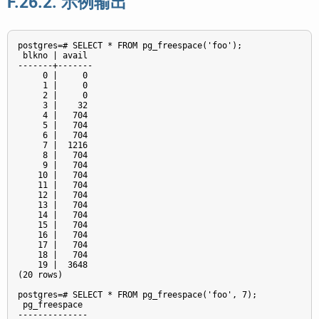
F.26.2. 示例输出
postgres=# SELECT * FROM pg_freespace('foo');

 blkno | avail 

-------+-------

     0 |     0

     1 |     0

     2 |     0

     3 |    32

     4 |   704

     5 |   704

     6 |   704

     7 |  1216

     8 |   704

     9 |   704

    10 |   704

    11 |   704

    12 |   704

    13 |   704

    14 |   704

    15 |   704

    16 |   704

    17 |   704

    18 |   704

    19 |  3648

(20 rows)

postgres=# SELECT * FROM pg_freespace('foo', 7);

 pg_freespace 

--------------
