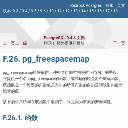
Redrock Postgres
搜索
英文
版本:
9.3
/
9.4
/
9.5
/
9.6
/
10
/
11
/
12
/
13
/
14
/
15
/
16
/
17
/
18
PostgreSQL 9.4.4 文档
上一页
上一级
附录 F. 额外提供的模块
下一页
F.26. pg_freespacemap
模块提供一种检查自由空间映射（FSM）的手段。
pg_freespacemap
它提供一个名为
的函数，或精确的说是两个重载函数。
pg_freespace
该函数在一个给定的页面或关系中的所有页面的自由空间映射内显示
记录的值。
缺省的公共访问在该函数中取消了，只是因为潜藏的安全问题。
F.26.1. 函数