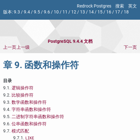
Redrock Postgres
搜索
英文
版本:
9.3
/
9.4
/
9.5
/
9.6
/
10
/
11
/
12
/
13
/
14
/
15
/
16
/
17
/
18
PostgreSQL 9.4.4 文档
上一页
上一级
下一页
章 9. 函数和操作符
目录
9.1.
逻辑操作符
9.2.
比较操作符
9.3.
数学函数和操作符
9.4.
字符串函数和操作符
9.5.
二进制字符串函数和操作符
9.6.
位串函数和操作符
9.7.
模式匹配
9.7.1.
LIKE