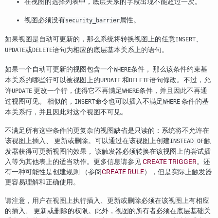
在视图的选择列表中，底层关系的字段出现不能超过一次。
视图必须没有
属性。
security_barrier
如果视图是自动可更新的，那么系统将转换视图上的任意
、
INSERT
或
语句为相应的底层基本关系上的语句。
UPDATE
DELETE
如果一个自动可更新的视图包含一个
条件， 那么该条件约束基
WHERE
本关系的哪些行可以被视图上的
和
语句修改。不过，允
UPDATE
DELETE
许
更改一个行，使得它不再满足
条件，并且因此不再通
UPDATE
WHERE
过视图可见。 相似的，
命令也可以插入不满足
条件的基
INSERT
WHERE
本关系行，并且因此对这个视图不可见。
不满足所有这些条件的更复杂的视图缺省是只读的：系统将不允许在
该视图上插入、 更新或删除。可以通过在该视图上创建
触
INSTEAD OF
发器获得可更新视图的效果， 该触发器必须转换在该视图上的尝试插
入等为其他表上的适当动作。更多信息请参见
CREATE TRIGGER
。还
有一种可能性是创建规则 （参阅
CREATE RULE
），但是实际上触发器
更容易理解和正确使用。
请注意，用户在视图上执行插入、更新或删除必须在该视图上有相应
的插入、 更新或删除的权限。此外，视图的所有者必须在底层基础关