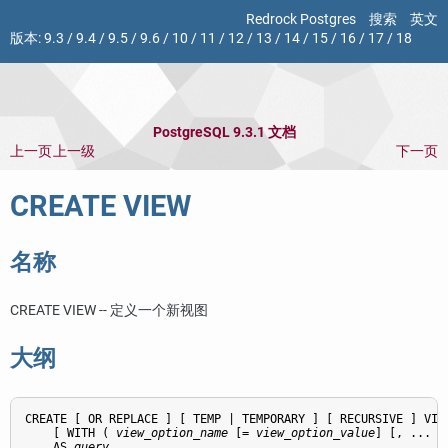
Redrock Postgres
搜索
英文
版本:
9.3
/
9.4
/
9.5
/
9.6
/
10
/
11
/
12
/
13
/
14
/
15
/
16
/
17
/
18
PostgreSQL 9.3.1 文档
上一页
上一级
下一页
CREATE VIEW
名称
CREATE VIEW -- 定义一个新视图
大纲
CREATE [ OR REPLACE ] [ TEMP | TEMPORARY ] [ RECURSIVE ] VIE
    [ WITH ( 
view_option_name
 [= 
view_option_value
] [, ... ] 
    AS 
query