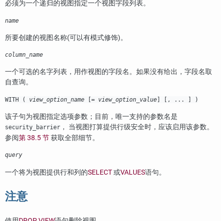
必须为一个递归的视图指定一个视图字段列表。
name
所要创建的视图名称(可以有模式修饰)。
column_name
一个可选的名字列表，用作视图的字段名。如果没有给出，字段名取
自查询。
WITH (
view_option_name
[=
view_option_value
] [, ... ] )
该子句为视图指定选项参数；目前，唯一支持的参数名是
， 当视图打算提供行级安全时，应该启用该参数。
security_barrier
参阅
第 38.5 节
获取全部细节。
query
一个将为视图提供行和列的
SELECT
或
VALUES
语句。
注意
使用
DROP VIEW
语句删除视图。