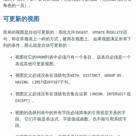
角色的一员）。
可更新的视图
简单的视图是自动可更新的：系统允许
、
和
语
INSERT
UPDATE
DELETE
句，和在常规表上一样的方式，被用在视图上。 如果视图满足所有下
列的条件，那么就是自动可更新的：
视图在它的
列表中必须只有一个条目， 该条目必须是一个
FROM
表或其他可更新视图。
视图定义必须没有在顶级包含
、
、
、
WITH
DISTINCT
GROUP BY
、
或
子句。
HAVING
LIMIT
OFFSET
视图定义必须没有在顶级包含集合运算（
、
或
UNION
INTERSECT
）。
EXCEPT
视图的选择列表中的所有字段必须简单的引用底层关系的字
段。 它们不能是表达式、字面值或函数。也不能引用系统字
段。