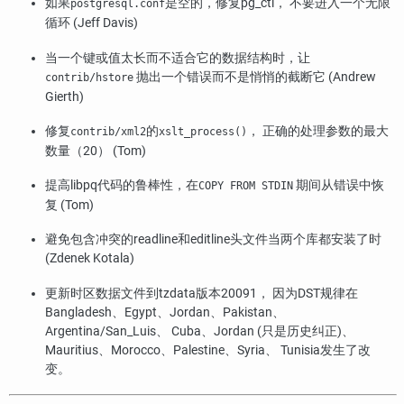
如果
是空的，修复
pg_ctl
， 不要进入一个无限
postgresql.conf
循环 (Jeff Davis)
当一个键或值太长而不适合它的数据结构时，让
抛出一个错误而不是悄悄的截断它 (Andrew
contrib/hstore
Gierth)
修复
的
， 正确的处理参数的最大
contrib/xml2
xslt_process()
数量（20） (Tom)
提高
libpq
代码的鲁棒性，在
期间从错误中恢
COPY FROM STDIN
复 (Tom)
避免包含冲突的readline和editline头文件当两个库都安装了时
(Zdenek Kotala)
更新时区数据文件到
tzdata
版本20091， 因为DST规律在
Bangladesh、Egypt、Jordan、Pakistan、
Argentina/San_Luis、 Cuba、Jordan (只是历史纠正)、
Mauritius、Morocco、Palestine、Syria、 Tunisia发生了改
变。