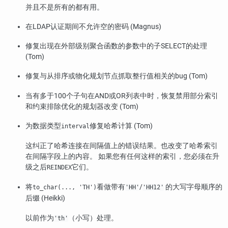
并且不是所有的都有用。
在LDAP认证期间不允许空的密码 (Magnus)
修复出现在外部级别聚合函数的参数中的子SELECT的处理
(Tom)
修复与从排序或物化规划节点抓取整行值相关的bug (Tom)
当有多于100个子句在AND或OR列表中时，恢复禁用部分索引
和约束排除优化的规划器改变 (Tom)
为数据类型
修复哈希计算 (Tom)
interval
这纠正了哈希连接在间隔值上的错误结果。也改变了哈希索引
在间隔字段上的内容。 如果您有任何这样的索引，您必须在升
级之后
它们。
REINDEX
将
看做带有
/
的大写字母顺序的
to_char(..., 'TH')
'HH'
'HH12'
后缀 (Heikki)
以前作为
（小写）处理。
'th'