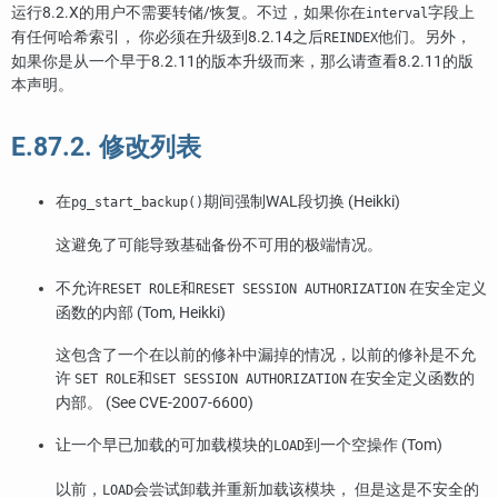
运行8.2.X的用户不需要转储/恢复。不过，如果你在
字段上
interval
有任何哈希索引， 你必须在升级到8.2.14之后
他们。另外，
REINDEX
如果你是从一个早于8.2.11的版本升级而来，那么请查看8.2.11的版
本声明。
E.87.2. 修改列表
在
期间强制WAL段切换 (Heikki)
pg_start_backup()
这避免了可能导致基础备份不可用的极端情况。
不允许
和
在安全定义
RESET ROLE
RESET SESSION AUTHORIZATION
函数的内部 (Tom, Heikki)
这包含了一个在以前的修补中漏掉的情况，以前的修补是不允
许
和
在安全定义函数的
SET ROLE
SET SESSION AUTHORIZATION
内部。 (See CVE-2007-6600)
让一个早已加载的可加载模块的
到一个空操作 (Tom)
LOAD
以前，
会尝试卸载并重新加载该模块， 但是这是不安全的
LOAD