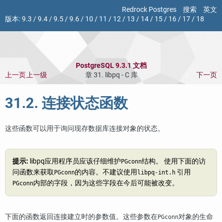
Redrock Postgres
搜索
英文
版本:
9.3
/
9.4
/
9.5
/
9.6
/
10
/
11
/
12
/
13
/
14
/
15
/
16
/
17
/
18
PostgreSQL 9.3.1 文档
上一页
上一级
章 31.
libpq
- C 库
下一页
31.2. 连接状态函数
这些函数可以用于询问现存数据库连接对象的状态。
提示:
libpq
应用程序员应该仔细维护
结构。 使用下面的访
PGconn
问函数来获取
的内容。不建议使用
引用
PGconn
libpq-int.h
内部的字段，因为这些字段在今后可能被改变。
PGconn
下面的函数返回连接建立时的参数值。这些参数在
对象的生命
PGconn