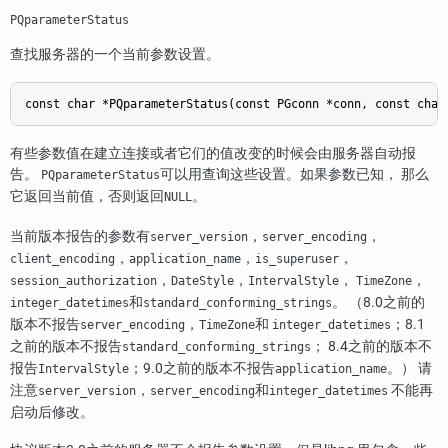
PQparameterStatus
查找服务器的一个当前参数设置。
const char *PQparameterStatus(const PGconn *conn, const char
有些参数值在建立连接或者它们的值改变的时候会由服务器自动报
告。
可以用查询这些设置。如果参数已知， 那么
PQparameterStatus
它返回当前值，否则返回
。
NULL
当前版本报告的参数有
，
，
server_version
server_encoding
，
，
，
client_encoding
application_name
is_superuser
，
，
，
，
session_authorization
DateStyle
IntervalStyle
TimeZone
和
。 （8.0之前的
integer_datetimes
standard_conforming_strings
版本不报告
，
和
；8.1
server_encoding
TimeZone
integer_datetimes
之前的版本不报告
； 8.4之前的版本不
standard_conforming_strings
报告
；9.0之前的版本不报告
。） 请
IntervalStyle
application_name
注意
，
和
不能再
server_version
server_encoding
integer_datetimes
启动后修改。