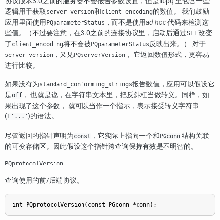
协议版本3.0之前的服务器不会报告参数设置，但是
libpq
里包含一些
逻辑用于获取
和
的数值。 我们鼓励
server_version
client_encoding
应用里面使用
，而不是使用
ad hoc
代码来检测这
PQparameterStatus
些值。（不过要注意，在3.0之前的连接协议里，启动后通过
改变
SET
了
将不会被
反映出来。） 对于
client_encoding
PQparameterStatus
，又见
， 它返回数值形式，更容易
server_version
PQserverVersion
进行比较。
如果没有为
报告数值，应用可以假设它
standard_conforming_strings
是
， 也就是说，在字符串文本里，把反斜杠当做转义。同样，如
off
果出现了这个参数， 就可以当作一个指示，表示接受转义字符串
(
)的语法。
E'...'
尽管返回的指针声明为
，它实际上指向一个和
结构关联
const
PGconn
的可变存储区。因此假设这个指针跨查询保持有效是不明智的。
PQprotocolVersion
查询使用的前/后端协议。
int PQprotocolVersion(const PGconn *conn);