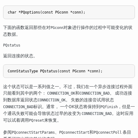
char *PQoptions(const PGconn *conn);
下面的函数返回那些在对
对象进行操作的过程中可能变化的状
PGconn
态数据。
PQstatus
返回连接的状态。
ConnStatusType PQstatus(const PGconn *conn);
这个状态可以是一系列值之一。不过，我们在一个异步连接过程外面
只能看到其中的两个：
和
。 成功连接
CONNECTION_OK
CONNECTION_BAD
到数据库返回状态
。 失败的连接尝试用状态
CONNECTION_OK
标识。通常， 一个OK状态将保持到
，但是一
CONNECTION_BAD
PQfinish
个通讯失败可能会导致状态过早的改变为
。这时应用
CONNECTION_BAD
可以试着调用
来恢复。
PQreset
参阅
、
和
条目
PQconnectStartParams
PQconnectStart
PQconnectPoll