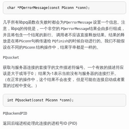
char *PQerrorMessage(const PGconn *conn);
几乎所有
libpq
函数在失败时都会为
设置一个信息。注
PQerrorMessage
意，
libpq
的传统是，一个非空的
结果会由多行组成，
PQerrorMessage
并且将包含一个结尾的新行。 调用者不应该直接释放结果。结果的释
放是在将
句柄传递给
的时候自动进行的。我们不能假
PGconn
PQfinish
设在不同的
结构操作中，结果字串都是一样的。
PGconn
PQsocket
获取与服务器连接的套接字的文件描述符编号。一个有效的描述符应
该是大于或等于0； 结果为-1表示当前没有与服务器的连接打开。
（在正常的操作中，这个结果不会改变， 但是可能在连接启动或者重
置的过程中变化。）
int PQsocket(const PGconn *conn);
PQbackendPID
返回后端进程处理此连接的进程号
ID
(PID)