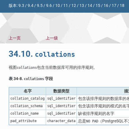
版本:
9.3
/
9.4
/
9.5
/
9.6
/
10
/
11
/
12
/
13
/
14
/
15
/
16
/
17
/
18
上一页
上一级
34.10.
collations
视图
包含当前数据库可用的排序规则。
collations
表 34-8.
字段
collations
名字
数据类型
描
包含该排序规则的数据库的
collation_catalog
sql_identifier
包含该排序规则的模式的名
collation_schema
sql_identifier
缺省排序规则的名字
collation_name
sql_identifier
总是
（PostgreSQ
pad_attribute
character_data
NO PAD