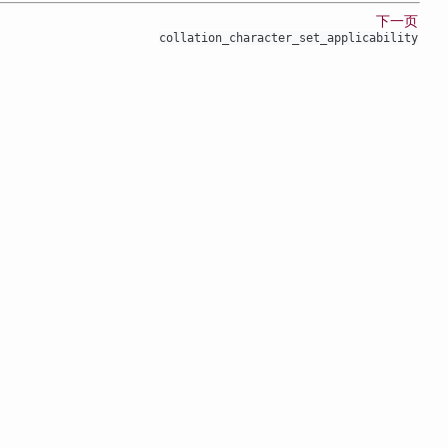
下一页
collation_character_set_applicability