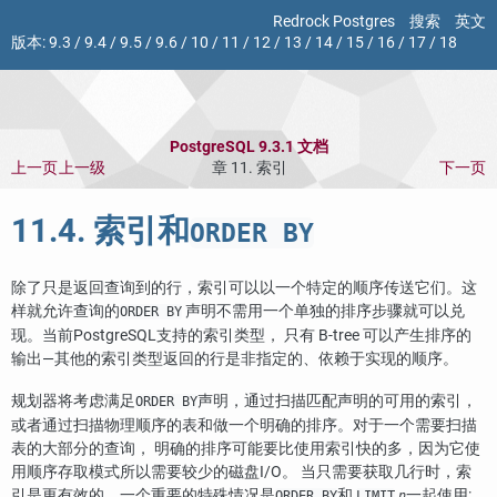
Redrock Postgres
搜索
英文
版本:
9.3
/
9.4
/
9.5
/
9.6
/
10
/
11
/
12
/
13
/
14
/
15
/
16
/
17
/
18
PostgreSQL 9.3.1 文档
上一页
上一级
章 11. 索引
下一页
11.4. 索引和
ORDER BY
除了只是返回查询到的行，索引可以以一个特定的顺序传送它们。这
样就允许查询的
声明不需用一个单独的排序步骤就可以兑
ORDER BY
现。当前
PostgreSQL
支持的索引类型， 只有 B-tree 可以产生排序的
输出—其他的索引类型返回的行是非指定的、依赖于实现的顺序。
规划器将考虑满足
声明，通过扫描匹配声明的可用的索引，
ORDER BY
或者通过扫描物理顺序的表和做一个明确的排序。对于一个需要扫描
表的大部分的查询， 明确的排序可能要比使用索引快的多，因为它使
用顺序存取模式所以需要较少的磁盘I/O。 当只需要获取几行时，索
引是更有效的。一个重要的特殊情况是
和
一起使用:
ORDER BY
LIMIT
n