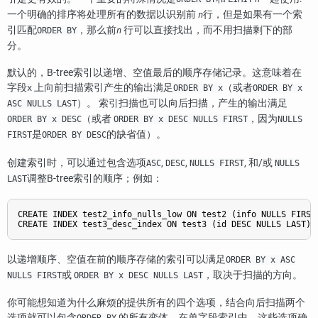
一个明确的排序将处理所有的数据以识别前
行，但是如果有一个索
n
引匹配
，那么前
行可以直接找出，而不用扫描剩下的部
ORDER BY
n
分。
默认的，B-tree索引以递增、空值最后的顺序存储记录。这意味着在
字段
上向前扫描索引产生的输出满足
（或者
x
ORDER BY x
ORDER BY x
）。 索引扫描也可以向后扫描，产生的输出满足
ASC NULLS LAST
（或者
，因为
ORDER BY x DESC
ORDER BY x DESC NULLS FIRST
NULLS
是
的缺省值）。
FIRST
ORDER BY DESC
创建索引时，可以通过包含选项
,
,
, 和/或
ASC
DESC
NULLS FIRST
NULLS
调整B-tree索引的顺序；例如：
LAST
CREATE INDEX test2_info_nulls_low ON test2 (info NULLS FIRST)
CREATE INDEX test3_desc_index ON test3 (id DESC NULLS LAST);
以递增顺序、空值在前的顺序存储的索引可以满足
ORDER BY x ASC
或
，取决于扫描的方向。
NULLS FIRST
ORDER BY x DESC NULLS LAST
你可能想知道为什么麻烦的提供所有的四个选项，结合向后扫描两个
选项就可以包含
的所有变体。在单字段索引中，这些选项确