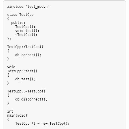
#include "test_mod.h"

class TestCpp

{

  public:

    TestCpp();

    void test();

    ~TestCpp();

};

TestCpp::TestCpp()

{

    db_connect();

}

void

TestCpp::test()

{

    db_test();

}

TestCpp::~TestCpp()

{

    db_disconnect();

}

int

main(void)

{

    TestCpp *t = new TestCpp();
