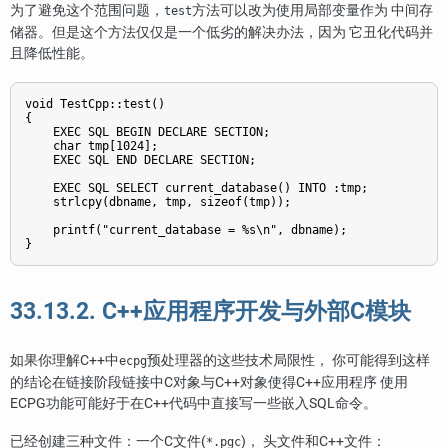
为了避免这个范围问题，
方法可以改为使用局部变量作为 中间存
test
储器。但是这个方法仅仅是一个低劣的解决办法，因为 它丑化代码并
且降低性能。
void TestCpp::test()

{

    EXEC SQL BEGIN DECLARE SECTION;

    char tmp[1024];

    EXEC SQL END DECLARE SECTION;

    EXEC SQL SELECT current_database() INTO :tmp;

    strlcpy(dbname, tmp, sizeof(tmp));

    printf("current_database = %s\n", dbname);

}
33.13.2. C++应用程序开发与外部C模块
如果你理解C++中
预处理器的这些技术局限性， 你可能得到这样
ecpg
的结论在链接阶段链接中C对象与C++对象使得C++应用程序 使用
ECPG功能可能好于在C++代码中直接写一些嵌入SQL命令。
已经创建三种文件：一个C文件(
)， 头文件和C++文件：
*.pgc