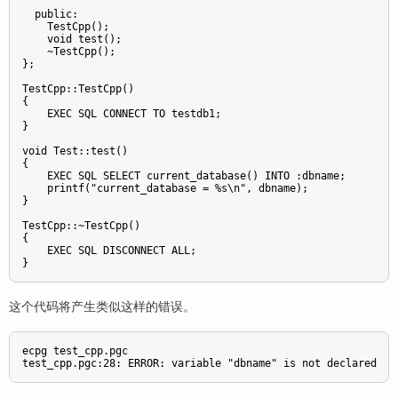
  public:

    TestCpp();

    void test();

    ~TestCpp();

};

TestCpp::TestCpp()

{

    EXEC SQL CONNECT TO testdb1;

}

void Test::test()

{

    EXEC SQL SELECT current_database() INTO :dbname;

    printf("current_database = %s\n", dbname);

}

TestCpp::~TestCpp()

{

    EXEC SQL DISCONNECT ALL;

}
这个代码将产生类似这样的错误。
ecpg test_cpp.pgc

test_cpp.pgc:28: ERROR: variable "dbname" is not declared