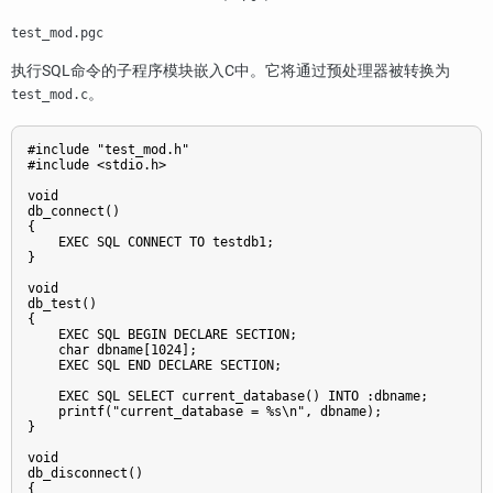
test_mod.pgc
执行SQL命令的子程序模块嵌入C中。它将通过预处理器被转换为
。
test_mod.c
#include "test_mod.h"

#include <stdio.h>

void

db_connect()

{

    EXEC SQL CONNECT TO testdb1;

}

void

db_test()

{

    EXEC SQL BEGIN DECLARE SECTION;

    char dbname[1024];

    EXEC SQL END DECLARE SECTION;

    EXEC SQL SELECT current_database() INTO :dbname;

    printf("current_database = %s\n", dbname);

}

void

db_disconnect()

{
