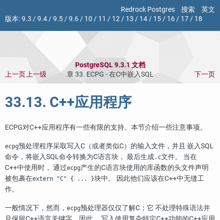
Redrock Postgres
搜索
英文
版本:
9.3
/
9.4
/
9.5
/
9.6
/
10
/
11
/
12
/
13
/
14
/
15
/
16
/
17
/
18
PostgreSQL 9.3.1 文档
上一页
上一级
章 33.
ECPG
- 在C中嵌入
SQL
下一页
33.13.
C++
应用程序
ECPG对C++应用程序有一些有限的支持。本节介绍一些注意事项。
预处理程序采取写入C（或者类似C）的输入文件，并且 嵌入SQL
ecpg
命令，将嵌入SQL命令转换为C语言块， 最后生成
文件。 当在
.c
C++中使用时， 通过
产生的C语言块使用的库函数的头文件声明
ecpg
被包裹在
块中。 因此他们应该在C++中无缝工
extern "C" { ... }
作。
一般情况下，然而，
预处理器仅仅了解C；它 不处理特殊语法并
ecpg
且保留C++语言关键字。因此， 写入使用复杂特定C++功能的C++应用