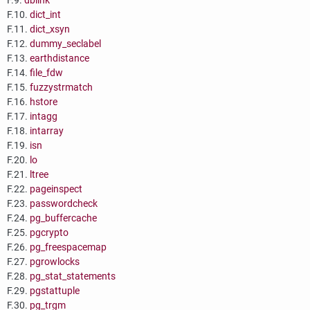
F.9.
dblink
F.10.
dict_int
F.11.
dict_xsyn
F.12.
dummy_seclabel
F.13.
earthdistance
F.14.
file_fdw
F.15.
fuzzystrmatch
F.16.
hstore
F.17.
intagg
F.18.
intarray
F.19.
isn
F.20.
lo
F.21.
ltree
F.22.
pageinspect
F.23.
passwordcheck
F.24.
pg_buffercache
F.25.
pgcrypto
F.26.
pg_freespacemap
F.27.
pgrowlocks
F.28.
pg_stat_statements
F.29.
pgstattuple
F.30.
pg_trgm