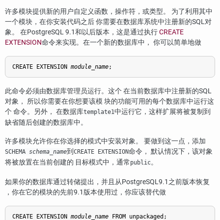
许多模块提供新的用户自定义函数，操作符，或类型。 为了利用其中
一个模块，在你安装代码之后 你需要在数据库系统中注册新的SQL对
象。 在
PostgreSQL
9.1和以后版本，这是通过执行
CREATE
EXTENSION
命令来实现。在一个新的数据库中， 你可以简单地做
CREATE EXTENSION 
module_name
;
此命令必须由数据库管理员运行。这个 在当前数据库中注册新的SQL
对象， 所以你需要在你想要该模 块的功能可用的每个数据库中运行这
个 命令。另外， 在数据库
中运行它，这样扩展将被复制到
template1
缺省随后创建的数据库中。
许多模块允许你在你选择的模式中安装对象。 要做到这一点，添加
到
命令， 默认情况下，该对象
SCHEMA
schema_name
CREATE EXTENSION
将被放置在当前创建的 目标模式中，通常
。
public
如果你的数据库通过转储提出，并且从
PostgreSQL
9.1之前版本恢复
，你在它的模块的先前9.1版本使用过，你应该替代做
CREATE EXTENSION 
module_name
 FROM unpackaged;