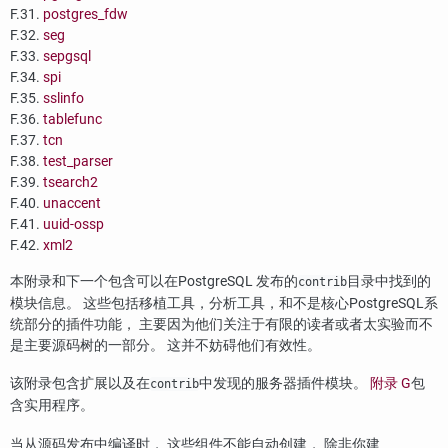
F.31.
postgres_fdw
F.32.
seg
F.33.
sepgsql
F.34.
spi
F.35.
sslinfo
F.36.
tablefunc
F.37.
tcn
F.38.
test_parser
F.39.
tsearch2
F.40.
unaccent
F.41.
uuid-ossp
F.42.
xml2
本附录和下一个包含可以在
PostgreSQL
发布的
目录中找到的
contrib
模块信息。 这些包括移植工具，分析工具，和不是核心PostgreSQL系
统部分的插件功能， 主要因为他们关注于有限的读者或者太实验而不
是主要源码树的一部分。 这并不妨碍他们有效性。
该附录包含扩展以及在
中发现的服务器插件模块。
附录 G
包
contrib
含实用程序。
当从源码发布中编译时， 这些组件不能自动创建， 除非你建