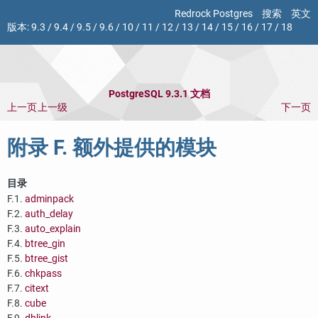
Redrock Postgres
搜索
英文
版本:
9.3
/
9.4
/
9.5
/
9.6
/
10
/
11
/
12
/
13
/
14
/
15
/
16
/
17
/
18
PostgreSQL 9.3.1 文档
上一页
上一级
下一页
附录 F. 额外提供的模块
目录
F.1.
adminpack
F.2.
auth_delay
F.3.
auto_explain
F.4.
btree_gin
F.5.
btree_gist
F.6.
chkpass
F.7.
citext
F.8.
cube