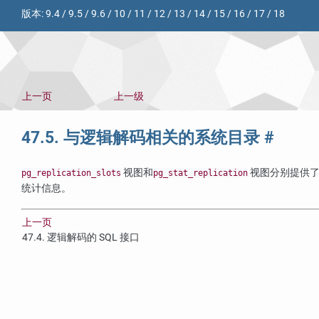
版本:
9.4
/
9.5
/
9.6
/
10
/
11
/
12
/
13
/
14
/
15
/
16
/
17
/
18
上一页
上一级
47.5. 与逻辑解码相关的系统目录
#
视图和
视图分别提供了
pg_replication_slots
pg_stat_replication
统计信息。
上一页
47.4. 逻辑解码的
SQL
接口