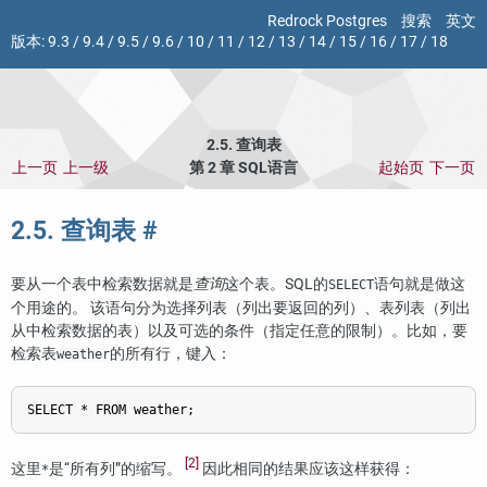
Redrock Postgres
搜索
英文
版本:
9.3
/
9.4
/
9.5
/
9.6
/
10
/
11
/
12
/
13
/
14
/
15
/
16
/
17
/
18
2.5. 查询表
上一页
上一级
第 2 章 SQL语言
起始页
下一页
2.5. 查询表
#
要从一个表中检索数据就是
查询
这个表。
SQL
的
语句就是做这
SELECT
个用途的。 该语句分为选择列表（列出要返回的列）、表列表（列出
从中检索数据的表）以及可选的条件（指定任意的限制）。比如，要
检索表
的所有行，键入：
weather
[2]
这里
是
“
所有列
”
的缩写。
因此相同的结果应该这样获得：
*