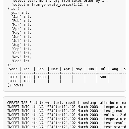
  'select year, month, qty from sales order by 1',

  'select m from generate_series(1,12) m'

) as (

  year int,

  "Jan" int,

  "Feb" int,

  "Mar" int,

  "Apr" int,

  "May" int,

  "Jun" int,

  "Jul" int,

  "Aug" int,

  "Sep" int,

  "Oct" int,

  "Nov" int,

  "Dec" int

);

 year | Jan  | Feb  | Mar | Apr | May | Jun | Jul | Aug | Sep
------+------+------+-----+-----+-----+-----+-----+-----+----
 2007 | 1000 | 1500 |     |     |     |     | 500 |     |    
 2008 | 1000 |      |     |     |     |     |     |     |    
CREATE TABLE cth(rowid text, rowdt timestamp, attribute text,
INSERT INTO cth VALUES('test1','01 March 2003','temperature',
INSERT INTO cth VALUES('test1','01 March 2003','test_result',
INSERT INTO cth VALUES('test1','01 March 2003','volts','2.698
INSERT INTO cth VALUES('test2','02 March 2003','temperature',
INSERT INTO cth VALUES('test2','02 March 2003','test_result',
INSERT INTO cth VALUES('test2','02 March 2003','test_startdat