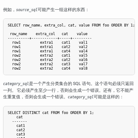
例如，
可能产生一组这样的东西：
source_sql
SELECT row_name, extra_col, cat, value FROM foo ORDER BY 1;

 row_name    extra_col   cat    value

----------+------------+-----+---------

  row1         extra1    cat1    val1

  row1         extra1    cat2    val2

  row1         extra1    cat4    val4

  row2         extra2    cat1    val5

  row2         extra2    cat2    val6

  row2         extra2    cat3    val7

是一个产生分类集合的 SQL 语句。这个语句必须只返回
category_sql
一列。 它必须产生至少一行，否则会生成一个错误。还有，它不能产
生重复值，否则会生成一个错误。
可能是这样的：
category_sql
SELECT DISTINCT cat FROM foo ORDER BY 1;

    cat

  -------

    cat1

    cat2

    cat3
