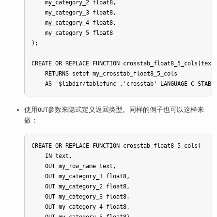
    my_category_2 float8,

    my_category_3 float8,

    my_category_4 float8,

    my_category_5 float8

);

CREATE OR REPLACE FUNCTION crosstab_float8_5_cols(text)
    RETURNS setof my_crosstab_float8_5_cols

使用
参数来隐式定义返回类型。同样的例子也可以这样来
OUT
做：
CREATE OR REPLACE FUNCTION crosstab_float8_5_cols(

    IN text,

    OUT my_row_name text,

    OUT my_category_1 float8,

    OUT my_category_2 float8,

    OUT my_category_3 float8,

    OUT my_category_4 float8,
