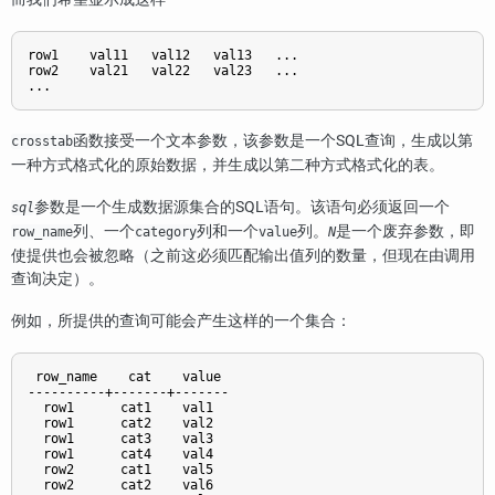
row1    val11   val12   val13   ...

row2    val21   val22   val23   ...

函数接受一个文本参数，该参数是一个SQL查询，生成以第
crosstab
一种方式格式化的原始数据，并生成以第二种方式格式化的表。
参数是一个生成数据源集合的SQL语句。该语句必须返回一个
sql
列、一个
列和一个
列。
是一个废弃参数，即
row_name
category
value
N
使提供也会被忽略（之前这必须匹配输出值列的数量，但现在由调用
查询决定）。
例如，所提供的查询可能会产生这样的一个集合：
 row_name    cat    value

----------+-------+-------

  row1      cat1    val1

  row1      cat2    val2

  row1      cat3    val3

  row1      cat4    val4

  row2      cat1    val5

  row2      cat2    val6
