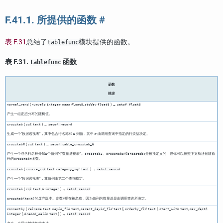
F.41.1. 所提供的函数
#
表 F.31
总结了
模块提供的函数。
tablefunc
表 F.31.
函数
tablefunc
函数
描述
(
,
,
) →
normal_rand
numvals
integer
mean
float8
stddev
float8
setof float8
产生一组正态分布的随机值。
(
) →
crosstab
sql
text
setof record
生成一个
“
数据透视表
”
，其中包含行名称和
列值，其中
由调用查询中指定的行类型决定。
N
N
(
) →
crosstab
N
sql
text
setof table_crosstab_
N
产生一个包含行名称外加
个值列的
“
数据透视表
”
。
、
和
是被预定义的，但你可以按照下文所述创建额
N
crosstab2
crosstab3
crosstab4
外的
函数。
crosstab
N
(
,
) →
crosstab
source_sql
text
category_sql
text
setof record
产生一个
“
数据透视表
”
，其值列由第二个查询指定。
(
,
) →
crosstab
sql
text
N
integer
setof record
的废弃版本。参数
现在被忽略，因为值列的数量总是由调用查询所决定。
crosstab(text)
N
(
,
,
[
,
],
,
connectby
relname
text
keyid_fld
text
parent_keyid_fld
text
orderby_fld
text
start_with
text
max_depth
[
,
] ) →
integer
branch_delim
text
setof record