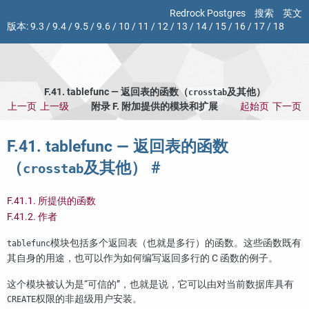
Redrock Postgres
搜索
英文
版本:
9.3
/
9.4
/
9.5
/
9.6
/
10
/
11
/
12
/
13
/
14
/
15
/
16
/
17
/
18
F.41. tablefunc — 返回表的函数（
及其他）
crosstab
上一页
上一级
附录 F. 附加提供的模块和扩展
起始页
下一页
F.41. tablefunc — 返回表的函数
（
及其他）
#
crosstab
F.41.1. 所提供的函数
F.41.2. 作者
模块包括多个返回表（也就是多行）的函数。这些函数既有
tablefunc
其自身的用途，也可以作为如何编写返回多行的 C 函数的例子。
这个模块被认为是
“
可信的
”
，也就是说，它可以由对当前数据库具有
权限的非超级用户安装。
CREATE