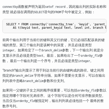
函数被声明为返回
，因此输出列的实际名称和
connectby
setof record
类型 就必须在调用的
语句的
子句中被定义，例如：
SELECT
FROM
SELECT * FROM connectby('connectby_tree', 'keyid', 'parent_ke
前两个输出列用于当前行的键和其父行的键，它们必须匹配该表的键
域的类型。第三个输出列是该树中的深度， 并且必须是类型
。如果给定了一个
参数，下一个输出列 就是分
integer
branch_delim
支显示并且必须是类型
。最后，如果给出了一个
参
text
orderby_fld
数， 最后一个输出列是一个序号，并且必须是类型
。
integer
“
branch
”
输出列显示了用于到达当前行的由键构成的路径。键之间用
指定的
字符串分隔。如果不需要分支显示，可以在输出
branch_delim
列列表中忽略
参数和分支列。
branch_delim
如果同一父键的子女之间的顺序很重要，可以包括
参数以
orderby_fld
指定用哪个字段对兄弟排序。 这个字段可以是任何可排序数据类型。
当且仅当
被指定时，输出列列表必须包括一个 最终的整
orderby_fld
数序号列。