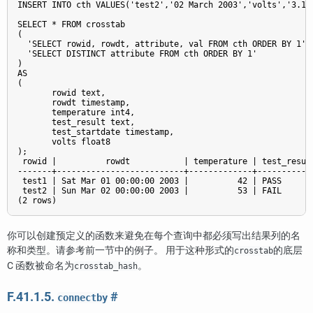
INSERT INTO cth VALUES('test2','02 March 2003','volts','3.123
SELECT * FROM crosstab

(

  'SELECT rowid, rowdt, attribute, val FROM cth ORDER BY 1',

  'SELECT DISTINCT attribute FROM cth ORDER BY 1'

)

AS

(

       rowid text,

       rowdt timestamp,

       temperature int4,

       test_result text,

       test_startdate timestamp,

       volts float8

);

 rowid |          rowdt           | temperature | test_result
-------+--------------------------+-------------+------------
 test1 | Sat Mar 01 00:00:00 2003 |          42 | PASS       
 test2 | Sun Mar 02 00:00:00 2003 |          53 | FAIL       
你可以创建预定义的函数来避免在每个查询中都必须写出结果列的名
称和类型。请参考前一节中的例子。 用于这种形式的
的底层
crosstab
C 函数被命名为
。
crosstab_hash
F.41.1.5.
#
connectby