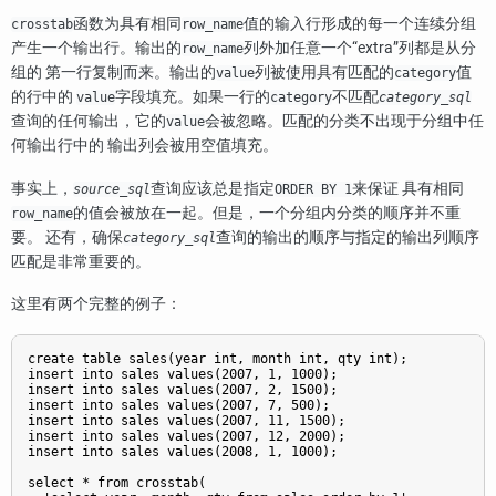
函数为具有相同
值的输入行形成的每一个连续分组
crosstab
row_name
产生一个输出行。输出的
列外加任意一个
“
extra
”
列都是从分
row_name
组的 第一行复制而来。输出的
列被使用具有匹配的
值
value
category
的行中的
字段填充。如果一行的
不匹配
value
category
category_sql
查询的任何输出，它的
会被忽略。匹配的分类不出现于分组中任
value
何输出行中的 输出列会被用空值填充。
事实上，
查询应该总是指定
来保证 具有相同
source_sql
ORDER BY 1
的值会被放在一起。但是，一个分组内分类的顺序并不重
row_name
要。 还有，确保
查询的输出的顺序与指定的输出列顺序
category_sql
匹配是非常重要的。
这里有两个完整的例子：
create table sales(year int, month int, qty int);

insert into sales values(2007, 1, 1000);

insert into sales values(2007, 2, 1500);

insert into sales values(2007, 7, 500);

insert into sales values(2007, 11, 1500);

insert into sales values(2007, 12, 2000);

insert into sales values(2008, 1, 1000);

select * from crosstab(
