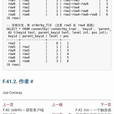
 row5  | row2         |     1 | row2~row5           |   2

 row9  | row5         |     2 | row2~row5~row9      |   3

 row4  | row2         |     1 | row2~row4           |   4

 row6  | row4         |     2 | row2~row4~row6      |   5

 row8  | row6         |     3 | row2~row4~row6~row8 |   6

(6 rows)

-- 没有分支，有 orderby_fld （注意 row5 在 row4 前面）

SELECT * FROM connectby('connectby_tree', 'keyid', 'parent_ke
 AS t(keyid text, parent_keyid text, level int, pos int);

 keyid | parent_keyid | level | pos

-------+--------------+-------+-----

 row2  |              |     0 |   1

 row5  | row2         |     1 |   2

 row9  | row5         |     2 |   3

 row4  | row2         |     1 |   4

 row6  | row4         |     2 |   5

 row8  | row6         |     3 |   6

F.41.2. 作者
#
Joe Conway
上一页
上一级
下一页
F.40. sslinfo — 获取客户端
F.42. tcn — 一个触发函