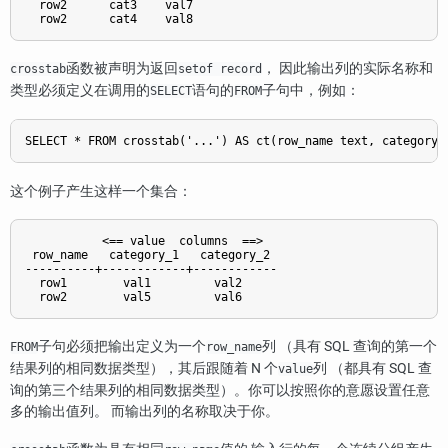
  row2      cat3    val7

函数被声明为返回
， 因此输出列的实际名称和
crosstab
setof record
类型必须定义在调用的
语句的
子句中，例如：
SELECT
FROM
这个例子产生这样一个集合：
           <== value  columns  ==>

 row_name   category_1   category_2

----------+------------+------------

  row1        val1         val2

子句必须把输出定义为一个
列 （具有 SQL 查询的第一个
FROM
row_name
结果列的相同数据类型），其后跟随着 N 个
列 （都具有 SQL 查
value
询的第三个结果列的相同数据类型）。你可以按照你的意愿设置任意
多的输出值列。 而输出列的名称取决于你。