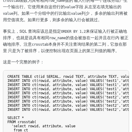
函数为具有相同
值的 输入行的每一个连续分组产生
crosstab
row_name
一个输出行。它使用来自这些行的
字段 从左至右填充输出的
value
列。如果一个分组中的行比输出
列少， 多余的输出列将被
value
value
用空值填充。如果行更多，则多余的输入行会被跳过。
事实上，SQL 查询应该总是指定
来保证输入行被正确地
ORDER BY 1,2
排序， 也就是说具有相同
的值会被放在一起并且在行内 被正
row_name
确地排序。注意
本身并不关注查询结果的第二列，它放在那
crosstab
里 只是为了被排序，以便控制出现在页面上的第三列值的顺序。
这是一个完整的例子：
CREATE TABLE ct(id SERIAL, rowid TEXT, attribute TEXT, value 
INSERT INTO ct(rowid, attribute, value) VALUES('test1','att1'
INSERT INTO ct(rowid, attribute, value) VALUES('test1','att2'
INSERT INTO ct(rowid, attribute, value) VALUES('test1','att3'
INSERT INTO ct(rowid, attribute, value) VALUES('test1','att4'
INSERT INTO ct(rowid, attribute, value) VALUES('test2','att1'
INSERT INTO ct(rowid, attribute, value) VALUES('test2','att2'
INSERT INTO ct(rowid, attribute, value) VALUES('test2','att3'
INSERT INTO ct(rowid, attribute, value) VALUES('test2','att4'
SELECT *

FROM crosstab(

  'select rowid, attribute, value

   from ct
