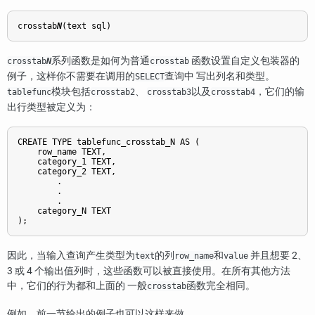
crosstab
N
系列函数是如何为普通
函数设置自定义包装器的
crosstab
N
crosstab
例子，这样你不需要在调用的
查询中 写出列名和类型。
SELECT
模块包括
、
以及
，它们的输
tablefunc
crosstab2
crosstab3
crosstab4
出行类型被定义为：
CREATE TYPE tablefunc_crosstab_N AS (

    row_name TEXT,

    category_1 TEXT,

    category_2 TEXT,

        .

        .

        .

    category_N TEXT

因此，当输入查询产生类型为
的列
和
并且想要 2、
text
row_name
value
3 或 4 个输出值列时，这些函数可以被直接使用。在所有其他方法
中，它们的行为都和上面的 一般
函数完全相同。
crosstab
例如，前一节给出的例子也可以这样来做