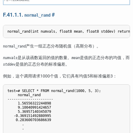
产生一个层次树结构的表达。
F.41.1.1.
#
normal_rand
产生一组正态分布随机值（高斯分布）。
normal_rand
是从该函数返回的值的数量。
是值的正态分布的均值，而
numvals
mean
是值的正态分布的标准偏差。
stddev
例如，这个调用请求1000个值，它们具有均值5和标准偏差3：
test=# SELECT * FROM normal_rand(1000, 5, 3);

     normal_rand

----------------------

     1.56556322244898

     9.10040991424657

     5.36957140345079

   -0.369151492880995

    0.283600703686639

       .

       .

       .
