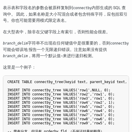
表示表和字段名的参数会被原样复制到
内部生成的 SQL 查
connectby
询中。 因此，如果名称是大小写混合或者包含特殊字符，应包括双引
号。你也可能需要用模式限定表名。
在大型表中，除非在父键字段上有索引，否则性能会很差。
字符串不出现在任何键值中是很重要的，否则
branch_delim
connectby
可能会错误地 报告一个无限递归错误。注意如果没有提供
，将用一个默认值
来进行递归检测。
branch_delim
~
这里是一个例子：
CREATE TABLE connectby_tree(keyid text, parent_keyid text, po
INSERT INTO connectby_tree VALUES('row1',NULL, 0);

INSERT INTO connectby_tree VALUES('row2','row1', 0);

INSERT INTO connectby_tree VALUES('row3','row1', 0);

INSERT INTO connectby_tree VALUES('row4','row2', 1);

INSERT INTO connectby_tree VALUES('row5','row2', 0);

INSERT INTO connectby_tree VALUES('row6','row4', 0);

INSERT INTO connectby_tree VALUES('row7','row3', 0);

INSERT INTO connectby_tree VALUES('row8','row6', 0);

INSERT INTO connectby_tree VALUES('row9','row5', 0);

-- 带有分支，但没有 orderby_fld （不保证结果的顺序）
