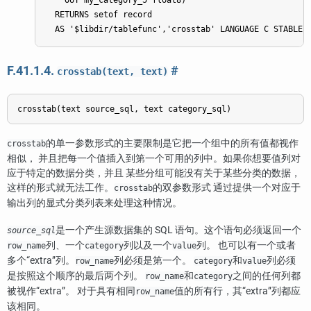
    OUT my_category_5 float8)

  RETURNS setof record

F.41.1.4.
#
crosstab(text, text)
的单一参数形式的主要限制是它把一个组中的所有值都视作
crosstab
相似， 并且把每一个值插入到第一个可用的列中。如果你想要值列对
应于特定的数据分类，并且 某些分组可能没有关于某些分类的数据，
这样的形式就无法工作。
的双参数形式 通过提供一个对应于
crosstab
输出列的显式分类列表来处理这种情况。
是一个产生源数据集的 SQL 语句。这个语句必须返回一个
source_sql
列、一个
列以及一个
列。 也可以有一个或者
row_name
category
value
多个
“
extra
”
列。
列必须是第一个。
和
列必须
row_name
category
value
是按照这个顺序的最后两个列。
和
之间的任何列都
row_name
category
被视作
“
extra
”
。 对于具有相同
值的所有行，其
“
extra
”
列都应
row_name
该相同。