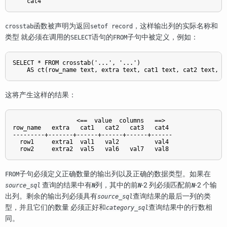
函数被声明为返回
，这样输出列的实际名称和
crosstab
setof record
类型 就必须在调用的
语句的
子句中被定义，例如：
SELECT
FROM
SELECT * FROM crosstab('...', '...')

这将产生这样的结果：
                  <==  value  columns   ==>

row_name   extra   cat1   cat2   cat3   cat4

---------+-------+------+------+------+------

  row1     extra1  val1   val2          val4

子句必须定义正确数量的输出列以及正确的数据类型。如果在
FROM
查询的结果中有
列，其中的前
-2 列必须匹配前
-2 个输
source_sql
N
N
N
出列。剩余的输出列必须具有
查询结果的最后一列的类
source_sql
型，并且它们的数量 必须正好和
查询结果中的行数相
category_sql
同。