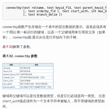
connectby(text relname, text keyid_fld, text parent_keyid_fld
          [, text orderby_fld ], text start_with, int max_dep
函数产生存储在一个表中的层次数据的显示。该表必须具有
connectby
一个用以 唯一标识行的键域，以及一个父键域用来引用其父亲（如果
有）。
能 显示从任意行开始向下的子树。
connectby
表 F.32
解释了参数。
表 F.32.
参数
connectby
参数
描述
源关系的名称
relname
键字段的名称
keyid_fld
父键字段的名称
parent_keyid_fld
用于排序兄弟的字段名称（可选）
orderby_fld
起始行的键值
start_with
要向下的最大深度，零表示无限深度
max_depth
在分支输出中用于分隔键的字符串（可选）
branch_delim
键域和父键域可以是任意数据类型，但是它们必须是同一类型。 注意
值必须作为一个文本字符串被输入，而不管键域的类型如
start_with
何。