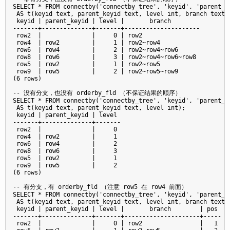
SELECT * FROM connectby('connectby_tree', 'keyid', 'parent_ke
 AS t(keyid text, parent_keyid text, level int, branch text);
 keyid | parent_keyid | level |       branch

-------+--------------+-------+---------------------

 row2  |              |     0 | row2

 row4  | row2         |     1 | row2~row4

 row6  | row4         |     2 | row2~row4~row6

 row8  | row6         |     3 | row2~row4~row6~row8

 row5  | row2         |     1 | row2~row5

 row9  | row5         |     2 | row2~row5~row9

(6 rows)

-- 没有分支，也没有 orderby_fld （不保证结果的顺序）

SELECT * FROM connectby('connectby_tree', 'keyid', 'parent_ke
 AS t(keyid text, parent_keyid text, level int);

 keyid | parent_keyid | level

-------+--------------+-------

 row2  |              |     0

 row4  | row2         |     1

 row6  | row4         |     2

 row8  | row6         |     3

 row5  | row2         |     1

 row9  | row5         |     2

(6 rows)

-- 有分支，有 orderby_fld （注意 row5 在 row4 前面）

SELECT * FROM connectby('connectby_tree', 'keyid', 'parent_ke
 AS t(keyid text, parent_keyid text, level int, branch text, 
 keyid | parent_keyid | level |       branch        | pos

-------+--------------+-------+---------------------+-----

 row2  |              |     0 | row2                |   1
