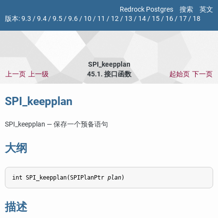
Redrock Postgres
搜索
英文
版本:
9.3
/
9.4
/
9.5
/
9.6
/
10
/
11
/
12
/
13
/
14
/
15
/
16
/
17
/
18
SPI_keepplan
上一页
上一级
45.1. 接口函数
起始页
下一页
SPI_keepplan
SPI_keepplan — 保存一个预备语句
大纲
int SPI_keepplan(SPIPlanPtr 
plan
描述