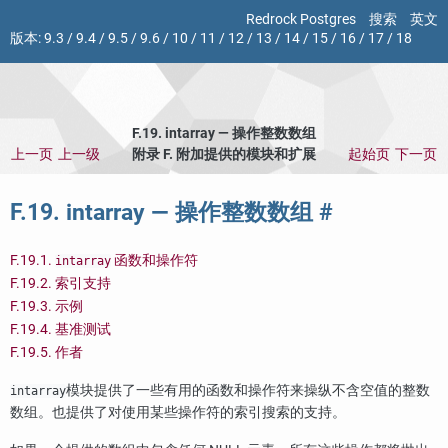
Redrock Postgres
搜索
英文
版本:
9.3
/
9.4
/
9.5
/
9.6
/
10
/
11
/
12
/
13
/
14
/
15
/
16
/
17
/
18
F.19. intarray — 操作整数数组
上一页
上一级
附录 F. 附加提供的模块和扩展
起始页
下一页
F.19. intarray — 操作整数数组
#
F.19.1.
函数和操作符
intarray
F.19.2. 索引支持
F.19.3. 示例
F.19.4. 基准测试
F.19.5. 作者
模块提供了一些有用的函数和操作符来操纵不含空值的整数
intarray
数组。也提供了对使用某些操作符的索引搜索的支持。