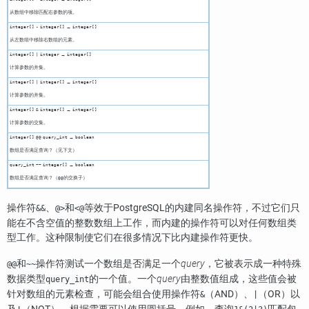
从数组中移除匹配右参数的项。
→
integer[]
-
integer[]
integer[]
从左数组中移除右数组的元素。
→
integer[]
|
integer
integer[]
计算参数的并集。
→
integer[]
|
integer[]
integer[]
计算参数的并集。
→
integer[]
&
integer[]
integer[]
计算参数的交集。
→
integer[]
@@
query_int
boolean
数组是否满足查询？（见下文）
→
query_int
~~
integer[]
boolean
数组是否满足查询？（
的交换子）
@@
操作符
、
和
等效于
PostgreSQL
的内建同名操作符，不过它们只
&&
@>
<@
能在不含空值的整数数组上工作，而内建的操作符可以对任何数组类
型工作。这种限制使它们在很多情况下比内建操作符更快。
和
操作符测试一个数组是否满足一个
query
，它被表示成一种特殊
@@
~~
数据类型
的一个值。一个
query
由整数值组成，这些值会被
query_int
针对数组的元素检查，可能会组合使用操作符
（AND）、
（OR）以
&
|