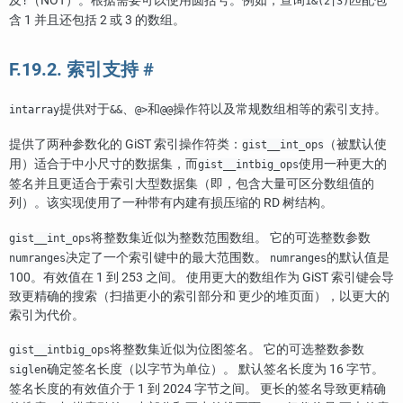
及
（NOT）。根据需要可以使用圆括号。例如，查询
匹配包
!
1&(2|3)
含 1 并且还包括 2 或 3 的数组。
F.19.2. 索引支持
#
提供对于
、
和
操作符以及常规数组相等的索引支持。
intarray
&&
@>
@@
提供了两种参数化的 GiST 索引操作符类：
（被默认使
gist__int_ops
用）适合于中小尺寸的数据集，而
使用一种更大的
gist__intbig_ops
签名并且更适合于索引大型数据集（即，包含大量可区分数组值的
列）。该实现使用了一种带有内建有损压缩的 RD 树结构。
将整数集近似为整数范围数组。 它的可选整数参数
gist__int_ops
决定了一个索引键中的最大范围数。
的默认值是
numranges
numranges
100。有效值在 1 到 253 之间。 使用更大的数组作为 GiST 索引键会导
致更精确的搜索（扫描更小的索引部分和 更少的堆页面），以更大的
索引为代价。
将整数集近似为位图签名。 它的可选整数参数
gist__intbig_ops
确定签名长度（以字节为单位）。 默认签名长度为 16 字节。
siglen
签名长度的有效值介于 1 到 2024 字节之间。 更长的签名导致更精确