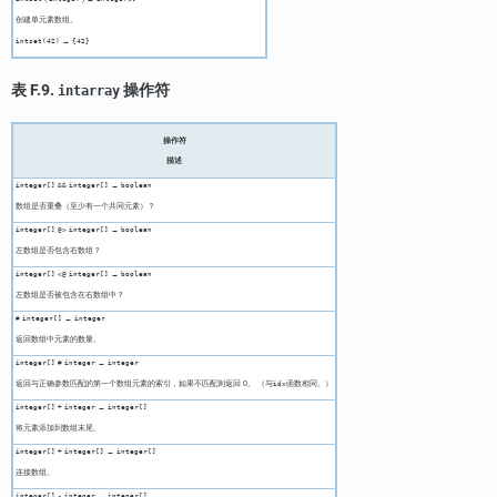
创建单元素数组。
→
intset(42)
{42}
表 F.9.
操作符
intarray
操作符
描述
→
integer[]
&&
integer[]
boolean
数组是否重叠（至少有一个共同元素）？
→
integer[]
@>
integer[]
boolean
左数组是否包含右数组？
→
integer[]
<@
integer[]
boolean
左数组是否被包含在右数组中？
→
#
integer[]
integer
返回数组中元素的数量。
→
integer[]
#
integer
integer
返回与正确参数匹配的第一个数组元素的索引，如果不匹配则返回 0。 （与
函数相同。）
idx
→
integer[]
+
integer
integer[]
将元素添加到数组末尾。
→
integer[]
+
integer[]
integer[]
连接数组。
→
integer[]
-
integer
integer[]