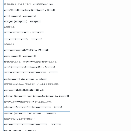
按升序或降序对数组进行排序。
必须是
或
。
dir
asc
desc
→
sort('{1,3,2}'::integer[], 'desc')
{3,2,1}
(
) →
sort
integer[]
integer[]
(
) →
sort_asc
integer[]
integer[]
以升序排序。
→
sort(array[11,77,44])
{11,44,77}
(
) →
sort_desc
integer[]
integer[]
以降序排序。
→
sort_desc(array[11,77,44])
{77,44,11}
(
) →
uniq
integer[]
integer[]
移除相邻的重复项。 常与
一起使用以移除所有重复项。
sort
→
uniq('{1,2,2,3,1,1}'::integer[])
{1,2,3,1}
→
uniq(sort('{1,2,3,2,1}'::integer[]))
{1,2,3}
(
,
) →
idx
integer[]
item
integer
integer
返回匹配
的第一个元素的索引，或如果没有匹配则返回0。
item
→
idx(array[11,22,33,22,11], 22)
2
(
,
,
) →
subarray
integer[]
start
integer
len
integer
integer[]
提取从位置
开始的包含
个元素的数组部分。
start
len
→
subarray('{1,2,3,2,1}'::integer[], 2, 3)
{2,3,2}
(
,
) →
subarray
integer[]
start
integer
integer[]
提取从位置
开始的数组部分。
start
→
subarray('{1,2,3,2,1}'::integer[], 2)
{2,3,2,1}
(
) →
intset
integer
integer[]