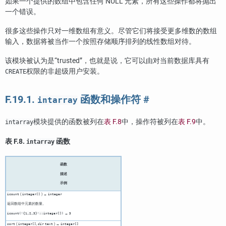
如果一个提供的数组中包含任何 NULL 元素，所有这些操作都将抛出
一个错误。
很多这些操作只对一维数组有意义。尽管它们将接受更多维数的数组
输入，数据将被当作一个按照存储顺序排列的线性数组对待。
该模块被认为是
“
trusted
”
，也就是说，它可以由对当前数据库具有
权限的非超级用户安装。
CREATE
F.19.1.
函数和操作符
#
intarray
模块提供的函数被列在
表 F.8
中，操作符被列在
表 F.9
中。
intarray
表 F.8.
函数
intarray
函数
描述
示例
(
) →
icount
integer[]
integer
返回数组中元素的数量。
→
icount('{1,2,3}'::integer[])
3
(
,
) →
sort
integer[]
dir
text
integer[]