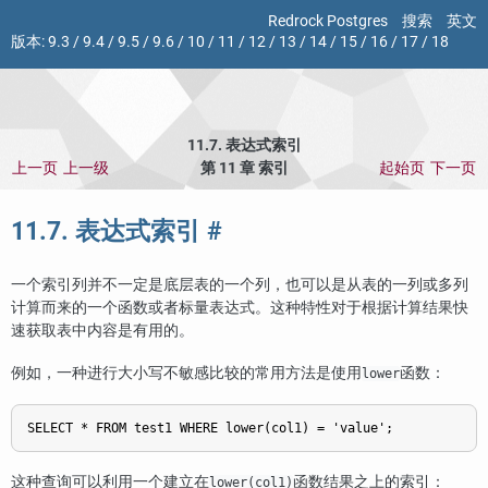
Redrock Postgres
搜索
英文
版本:
9.3
/
9.4
/
9.5
/
9.6
/
10
/
11
/
12
/
13
/
14
/
15
/
16
/
17
/
18
11.7. 表达式索引
上一页
上一级
第 11 章 索引
起始页
下一页
11.7. 表达式索引
#
一个索引列并不一定是底层表的一个列，也可以是从表的一列或多列
计算而来的一个函数或者标量表达式。这种特性对于根据计算结果快
速获取表中内容是有用的。
例如，一种进行大小写不敏感比较的常用方法是使用
函数：
lower
这种查询可以利用一个建立在
函数结果之上的索引：
lower(col1)