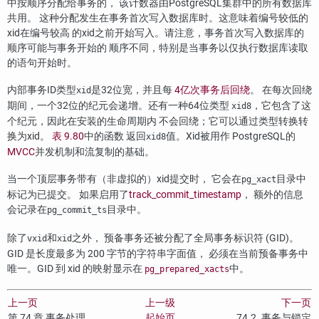
中按顺序分配给事务的， 该计数器由
PostgreSQL
集群中的所有数据库
共用。 这种分配发生在事务首次写入数据库时。这意味着编号较低的
xid在编号较高 的xid之前开始写入。请注意，事务首次写入数据库的
顺序可能与事务开始的 顺序不同，特别是当事务以仅执行数据库读取
的语句开始时。
内部事务ID类型
是32位宽，并且每
4亿次事务后回绕
。 在每次回绕
xid
期间，一个32位的纪元会递增。还有一种64位类型
，它包含了这
xid8
个纪元，因此在安装的生命周期内 不会回绕；它可以通过类型转换转
换为xid。
表 9.80
中的函数 返回
值。Xid被用作
PostgreSQL
的
xid8
MVCC
并发机制和流复制的基础。
当一个顶层事务带有（非虚拟的）xid提交时， 它会在
目录中
pg_xact
标记为已提交。 如果启用了
track_commit_timestamp
， 额外的信息
会记录在
目录中。
pg_commit_ts
除了
和
之外， 预备事务还被分配了全局事务标识符 (
GID
)。
vxid
xid
GID 是长度最多为 200 字节的字符串字面值， 必须在当前预备事务中
唯一。GID 到 xid 的映射显示在
中。
pg_prepared_xacts
上一页
上一级
下一页
第 74 章 事务处理
起始页
74.2. 事务与锁定