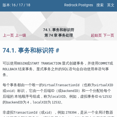
版本:
16
/
17
/
18
Redrock Postgres
搜索
英文
74.1. 事务和标识符
上一页
上一级
第 74 章 事务处理
起始页
下一页
74.1. 事务和标识符
#
可以使用
或
显式创建事务，并使用
或
BEGIN
START TRANSACTION
COMMIT
结束事务。显式事务之外的SQL语句会自动使用单语句事
ROLLBACK
务。
每个事务都由一个唯一的
（也称为
VirtualTransactionId
virtualXID
或
）标识， 它由一个后端ID（或
）和一个分配给每个
vxid
backendID
后端的 本地顺序号组成，称为
。例如，虚拟事务ID
localXID
4/12532
的
为
，
为
。
backendID
4
localXID
12532
非虚拟
（或
），例如
，是从一个全局计数器
TransactionId
xid
278394