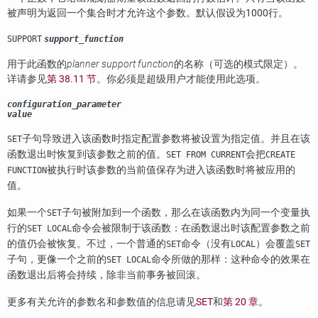
被声明为返回一个集合时才允许这个参数。默认假设为1000行。
SUPPORT
support_function
用于此函数的
planner support function
的名称（可选的模式限定）。
详请参见
第 38.11 节
。你必须是超级用户才能使用此选项。
configuration_parameter
value
子句导致进入该函数时指定配置参数将被设置为指定值。并且在该
SET
函数退出时恢复到该参数之前的值。
会把
SET FROM CURRENT
CREATE
被执行时该参数的当前值保存为进入该函数时将被应用的
FUNCTION
值。
如果一个
子句被附加到一个函数，那么在该函数内为同一个变量执
SET
行的
命令会被限制于该函数：在函数退出时该配置参数之前
SET LOCAL
的值仍会被恢复。不过，一个普通的
命令（没有
）会覆盖
SET
LOCAL
SET
子句，更像一个之前的
命令所做的那样：这种命令的效果在
SET LOCAL
函数退出后将会持续，除非当前事务被回滚。
更多有关允许的参数名和参数值的信息请见
SET
和
第 20 章
。