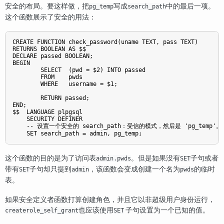
安全的布局。要这样做，把
写成
中的最后一项。
pg_temp
search_path
这个函数展示了安全的用法：
CREATE FUNCTION check_password(uname TEXT, pass TEXT)

RETURNS BOOLEAN AS $$

DECLARE passed BOOLEAN;

BEGIN

        SELECT  (pwd = $2) INTO passed

        FROM    pwds

        WHERE   username = $1;

        RETURN passed;

END;

$$  LANGUAGE plpgsql

    SECURITY DEFINER

    -- 设置一个安全的 search_path：受信的模式，然后是 'pg_temp'。

这个函数的目的是为了访问表
。但是如果没有
子句或者
admin.pwds
SET
带有
子句却只提到
，该函数会变成创建一个名为
的临时
SET
admin
pwds
表。
如果安全定义者函数打算创建角色，并且它以非超级用户身份运行，
也应该使用
子句设置为一个已知的值。
createrole_self_grant
SET