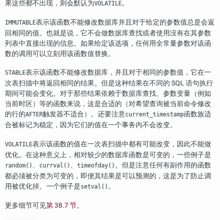
果这些都不出现，则会默认为
。
VOLATILE
表示该函数不能修改数据库并且对于给定的参数值总是会返
IMMUTABLE
回相同的值。也就是说，它不会做数据库查找或者使用没有在其参数
列表中直接出现的信息。如果给定该选项，任何用全常量参数对该函
数的调用可以立刻用该函数值替换。
表示该函数不能修改数据库，并且对于相同的参数值，它在一
STABLE
次表扫描中将返回相同的结果。但是这种结果在不同的 SQL 语句执行
期间可能会变化。对于那些结果依赖于数据库查找、参数变量（例如
当前时区）等的函数来说，这是合适的（对希望查询被当前命令修改
的行的
触发器不适合）。还要注意
函数族适
AFTER
current_timestamp
合被标记为稳定，因为它们的值在一个事务内不会改变。
表示该函数的值在一次表扫描中都有可能改变，因此不能做
VOLATILE
优化。在这种意义上，相对较少的数据库函数是可变的，一些例子是
、
、
。但是注意任何有副作用的函数
random()
currval()
timeofday()
都必须被分类为可变的，即便其结果是可以预测的，这是为了防止调
用被优化掉。一个例子是
。
setval()
更多细节可见
第 38.7 节
。