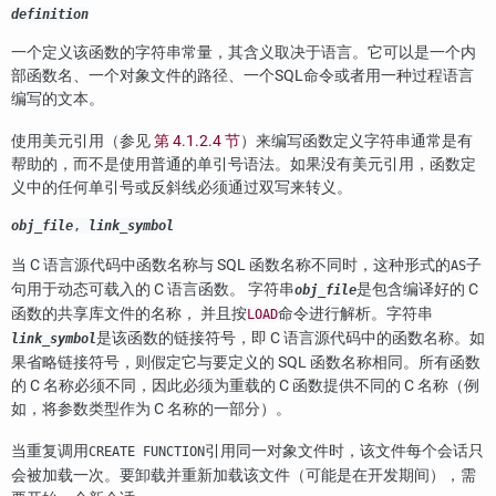
definition
一个定义该函数的字符串常量，其含义取决于语言。它可以是一个内
部函数名、一个对象文件的路径、一个SQL命令或者用一种过程语言
编写的文本。
使用美元引用（参见
第 4.1.2.4 节
）来编写函数定义字符串通常是有
帮助的，而不是使用普通的单引号语法。如果没有美元引用，函数定
义中的任何单引号或反斜线必须通过双写来转义。
obj_file
,
link_symbol
当 C 语言源代码中函数名称与 SQL 函数名称不同时，这种形式的
子
AS
句用于动态可载入的 C 语言函数。 字符串
是包含编译好的 C
obj_file
函数的共享库文件的名称， 并且按
命令进行解析。字符串
LOAD
是该函数的链接符号，即 C 语言源代码中的函数名称。如
link_symbol
果省略链接符号，则假定它与要定义的 SQL 函数名称相同。所有函数
的 C 名称必须不同，因此必须为重载的 C 函数提供不同的 C 名称（例
如，将参数类型作为 C 名称的一部分）。
当重复调用
引用同一对象文件时，该文件每个会话只
CREATE FUNCTION
会被加载一次。要卸载并重新加载该文件（可能是在开发期间），需