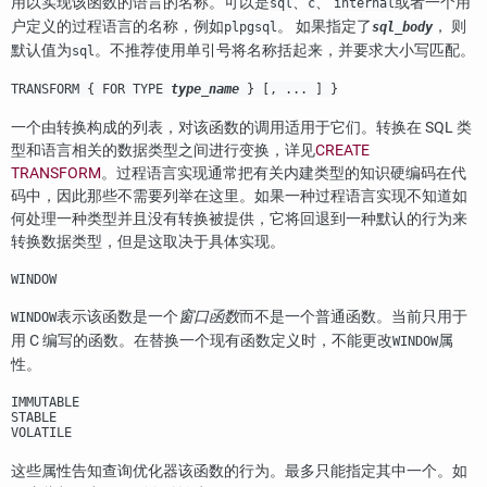
用以实现该函数的语言的名称。可以是
、
、
或者一个用
sql
c
internal
户定义的过程语言的名称，例如
。 如果指定了
， 则
plpgsql
sql_body
默认值为
。不推荐使用单引号将名称括起来，并要求大小写匹配。
sql
TRANSFORM { FOR TYPE
type_name
} [, ... ] }
一个由转换构成的列表，对该函数的调用适用于它们。转换在 SQL 类
型和语言相关的数据类型之间进行变换，详见
CREATE
TRANSFORM
。过程语言实现通常把有关内建类型的知识硬编码在代
码中，因此那些不需要列举在这里。如果一种过程语言实现不知道如
何处理一种类型并且没有转换被提供，它将回退到一种默认的行为来
转换数据类型，但是这取决于具体实现。
WINDOW
表示该函数是一个
窗口函数
而不是一个普通函数。当前只用于
WINDOW
用 C 编写的函数。在替换一个现有函数定义时，不能更改
属
WINDOW
性。
IMMUTABLE
STABLE
VOLATILE
这些属性告知查询优化器该函数的行为。最多只能指定其中一个。如