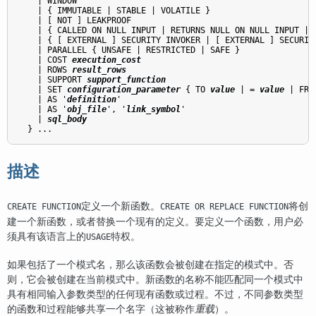
    | WINDOW

    | { IMMUTABLE | STABLE | VOLATILE }

    | [ NOT ] LEAKPROOF

    | { CALLED ON NULL INPUT | RETURNS NULL ON NULL INPUT | S
    | { [ EXTERNAL ] SECURITY INVOKER | [ EXTERNAL ] SECURITY
    | PARALLEL { UNSAFE | RESTRICTED | SAFE }

    | COST 
execution_cost
    | ROWS 
result_rows
    | SUPPORT 
support_function
    | SET 
configuration_parameter
 { TO 
value
 | = 
value
 | FRO
    | AS '
definition
'

    | AS '
obj_file
', '
link_symbol
'

    | 
sql_body
描述
定义一个新函数。
将创
CREATE FUNCTION
CREATE OR REPLACE FUNCTION
建一个新函数，或者替换一个现有的定义。要定义一个函数，用户必
须具有该语言上的
特权。
USAGE
如果包括了一个模式名，那么该函数会被创建在指定的模式中。否
则，它会被创建在当前模式中。新函数的名称不能匹配同一个模式中
具有相同输入参数类型的任何现有函数或过程。不过，不同参数类型
的函数和过程能够共享一个名字（这被称作
重载
）。