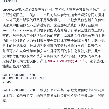
LEAKPROOF
表示该函数没有副作用。它不会泄露有关其参数的信息（除
LEAKPROOF
了通过返回值）。例如，一个只对某些参数值抛出错误消息而对另外
一些却不抛出错误的函数不是防泄漏的，一个把参数值包括在任何错
误消息中的函数也不是防泄漏的。这会影响系统如何执行在使用
选项创建的视图或者开启了行级安全性的表上执行
security_barrier
查询。对于包含有非防泄漏函数的查询，系统将在任何来自查询本身
的用户提供条件之前强制来自安全策略或者安全屏障的条件，防止无
意中的数据暴露。被标记为防泄漏的函数和操作符被假定是可信的，
并且可以在安全性策略和安全性屏障视图的条件之前被执行。此外，
没有参数的函数或者不从安全屏障视图或表传递任何参数的函数不一
定要被标记为防泄漏的。详见
CREATE VIEW
和
第 41.5 节
。这个选项只
能由超级用户设置。
CALLED ON NULL INPUT
RETURNS NULL ON NULL INPUT
STRICT
（默认）表示在某些参数为空值时应正常调用
CALLED ON NULL INPUT
该函数。如果有必要，函数的作者应该负责检查空值并做出适当的响
应。