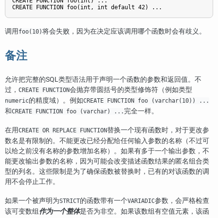
CREATE FUNCTION foo(int) ...

调用
将会失败，因为在决定应该调用哪个函数时会有歧义。
foo(10)
备注
允许把完整的
SQL
类型语法用于声明一个函数的参数和返回值。不
过，
会抛弃带圆括号的类型修饰符（例如类型
CREATE FUNCTION
的精度域）。例如
numeric
CREATE FUNCTION foo (varchar(10)) ...
和
完全一样。
CREATE FUNCTION foo (varchar) ...
在用
替换一个现有函数时，对于更改参
CREATE OR REPLACE FUNCTION
数名是有限制的。不能更改已经分配给任何输入参数的名称（不过可
以给之前没有名称的参数增加名称）。如果有多于一个输出参数，不
能更改输出参数的名称，因为可能会改变描述函数结果的匿名组合类
型的列名。这些限制是为了确保函数被替换时，已有的对该函数的调
用不会停止工作。
如果一个被声明为
的函数带有一个
参数，会严格检查
STRICT
VARIADIC
该可变数组
作为一个整体
是否为非空。如果该数组有空值元素，该函