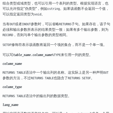
组合类型或域类型，也可以引用一个表列的类型。根据实现语言，也
可以允许指定
“
伪类型
”
，例如
。如果该函数不会返回一个值，
cstring
可以指定返回类型为
。
void
当有
或者
参数时，可以省略
子句。如果存在，该子句
OUT
INOUT
RETURNS
必须和输出参数所表示的结果类型一致：如果有多个输出参数，则为
，否则与单个输出参数的类型相同。
RECORD
修饰符表示该函数将返回一个项的集合，而不是一个单一项。
SETOF
可以写
来引用一列的类型。
table_name
.
column_name
%TYPE
column_name
语法中一个输出列的名称。这实际上是另一种声明
RETURNS TABLE
OUT
参数的方法，不过
也隐含了
。
RETURNS TABLE
RETURNS SETOF
column_type
语法中的输出列的数据类型。
RETURNS TABLE
lang_name