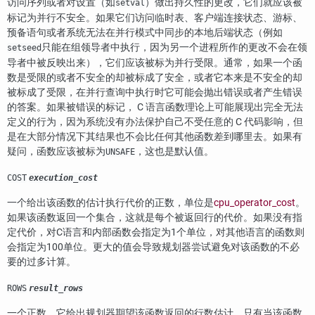
访问序列或者对设置（如
）做出持久性的更改，它们就应该被
setval
标记为并行不安全。如果它们访问临时表、客户端连接状态、游标、
预备语句或者系统无法在并行模式中同步的本地后端状态（例如
只能在组领导者中执行，因为另一个进程所作的更改不会在领
setseed
导者中被反映出来），它们应该被标为并行受限。通常，如果一个函
数是受限的或者不安全的却被标成了安全，或者它本来是不安全的却
被标成了受限，在并行查询中执行时它可能会抛出错误或者产生错误
的答案。如果被错误的标记， C 语言函数理论上可能展现出完全无法
定义的行为，因为系统没有办法保护自己不受任意的 C 代码影响，但
是在大部分情况下其结果也不会比任何其他函数差到哪里去。如果有
疑问，函数应该被标为
，这也是默认值。
UNSAFE
COST
execution_cost
一个给出该函数的估计执行代价的正数，单位是
cpu_operator_cost
。
如果该函数返回一个集合，这就是每个被返回行的代价。如果没有指
定代价，对C语言和内部函数会指定为1个单位，对其他语言的函数则
会指定为100单位。更大的值会导致规划器尝试避免对该函数的不必
要的过多计算。
ROWS
result_rows
一个正数，它给出规划器期望该函数返回的行数估计。只有当该函数