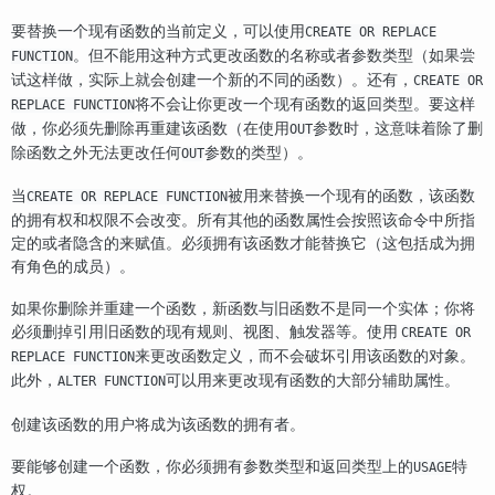
要替换一个现有函数的当前定义，可以使用
CREATE OR REPLACE
。但不能用这种方式更改函数的名称或者参数类型（如果尝
FUNCTION
试这样做，实际上就会创建一个新的不同的函数）。还有，
CREATE OR
将不会让你更改一个现有函数的返回类型。要这样
REPLACE FUNCTION
做，你必须先删除再重建该函数（在使用
参数时，这意味着除了删
OUT
除函数之外无法更改任何
参数的类型）。
OUT
当
被用来替换一个现有的函数，该函数
CREATE OR REPLACE FUNCTION
的拥有权和权限不会改变。所有其他的函数属性会按照该命令中所指
定的或者隐含的来赋值。必须拥有该函数才能替换它（这包括成为拥
有角色的成员）。
如果你删除并重建一个函数，新函数与旧函数不是同一个实体；你将
必须删掉引用旧函数的现有规则、视图、触发器等。使用
CREATE OR
来更改函数定义，而不会破坏引用该函数的对象。
REPLACE FUNCTION
此外，
可以用来更改现有函数的大部分辅助属性。
ALTER FUNCTION
创建该函数的用户将成为该函数的拥有者。
要能够创建一个函数，你必须拥有参数类型和返回类型上的
特
USAGE
权。