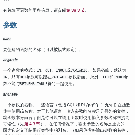
有关编写函数的更多信息，请参阅
第 38.3 节
。
参数
name
要创建的函数的名称（可以被模式限定）。
argmode
一个参数的模式：
、
、
或
。 如果省略，默认为
IN
OUT
INOUT
VARIADIC
。只有
参数可以跟在
参数后面。 此外，
和
参
IN
OUT
VARIADIC
OUT
INOUT
数不能与
符号一起使用。
RETURNS TABLE
argname
一个参数的名称。一些语言（包括 SQL 和 PL/pgSQL）允许你在函数
体中使用该名称。对于其他语言，输入参数的名称只是额外的文档，
就函数本身而言；但是你可以在调用函数时使用输入参数名称来提高
可读性（见
第 4.3 节
）。在任何情况下，输出参数的名称是重要的，
因为它定义了结果行类型中的列名。（如果你省略输出参数的名称，