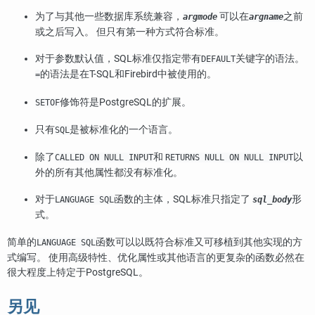
为了与其他一些数据库系统兼容，
可以在
之前
argmode
argname
或之后写入。 但只有第一种方式符合标准。
对于参数默认值，SQL标准仅指定带有
关键字的语法。
DEFAULT
的语法是在T-SQL和Firebird中被使用的。
=
修饰符是PostgreSQL的扩展。
SETOF
只有
是被标准化的一个语言。
SQL
除了
和
以
CALLED ON NULL INPUT
RETURNS NULL ON NULL INPUT
外的所有其他属性都没有标准化。
对于
函数的主体，SQL标准只指定了
形
LANGUAGE SQL
sql_body
式。
简单的
函数可以以既符合标准又可移植到其他实现的方
LANGUAGE SQL
式编写。 使用高级特性、优化属性或其他语言的更复杂的函数必然在
很大程度上特定于PostgreSQL。
另见