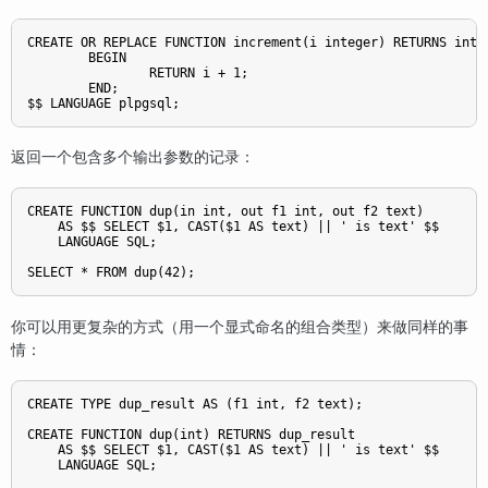
CREATE OR REPLACE FUNCTION increment(i integer) RETURNS integ
        BEGIN

                RETURN i + 1;

        END;

返回一个包含多个输出参数的记录：
CREATE FUNCTION dup(in int, out f1 int, out f2 text)

    AS $$ SELECT $1, CAST($1 AS text) || ' is text' $$

    LANGUAGE SQL;

你可以用更复杂的方式（用一个显式命名的组合类型）来做同样的事
情：
CREATE TYPE dup_result AS (f1 int, f2 text);

CREATE FUNCTION dup(int) RETURNS dup_result

    AS $$ SELECT $1, CAST($1 AS text) || ' is text' $$

    LANGUAGE SQL;
