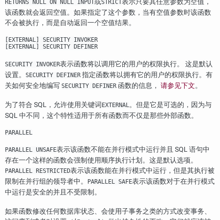
或
表示只要其任意参数为空值，
RETURNS NULL ON NULL INPUT
STRICT
该函数就会返回空值。如果指定了这个参数，当有空值参数时该函数
不会被执行，而是自动返回一个空值结果。
[
EXTERNAL
] SECURITY INVOKER
[
EXTERNAL
] SECURITY DEFINER
表示函数将以调用它的用户的权限执行。 这是默认
SECURITY INVOKER
设置。
指定函数将以拥有它的用户的权限执行。有
SECURITY DEFINER
关如何安全地编写
函数的信息，
请参见下文
。
SECURITY DEFINER
为了符合 SQL，允许使用关键词
。但是它是可选的，因为与
EXTERNAL
SQL 中不同，这个特性适用于所有函数而不仅是那些外部函数。
PARALLEL
表示该函数不能在并行模式中运行并且 SQL 语句中
PARALLEL UNSAFE
存在一个这样的函数会强制使用顺序执行计划。这是默认选项。
表示该函数能在并行模式中运行，但是其执行被
PARALLEL RESTRICTED
限制在并行组的领导者中。
表示该函数对于在并行模式
PARALLEL SAFE
中运行是安全的并且不受限制。
如果函数修改任何数据库状态、会使用子事务之类的方式改变事务、