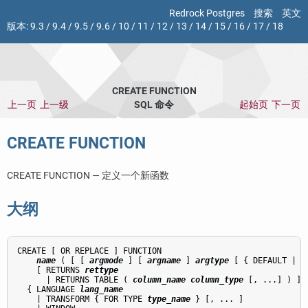
Redrock Postgres
搜索
英文
版本:
9.3
/
9.4
/
9.5
/
9.6
/
10
/
11
/
12
/
13
/
14
/
15
/
16
/
17
/
18
CREATE FUNCTION
上一页
上一级
SQL 命令
起始页
下一页
CREATE FUNCTION
CREATE FUNCTION — 定义一个新函数
大纲
CREATE [ OR REPLACE ] FUNCTION

name
 ( [ [ 
argmode
 ] [ 
argname
 ] 
argtype
 [ { DEFAULT | =
    [ RETURNS 
rettype
      | RETURNS TABLE ( 
column_name
column_type
 [, ...] ) ]

  { LANGUAGE 
lang_name
    | TRANSFORM { FOR TYPE 
type_name
 } [, ... ]
