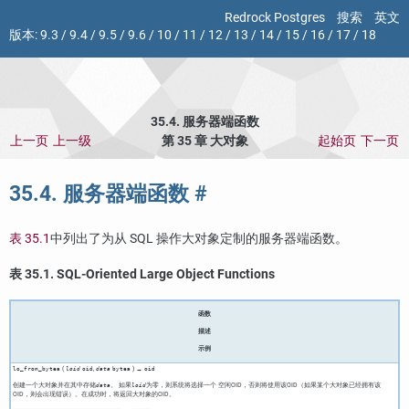
Redrock Postgres
搜索
英文
版本:
9.3
/
9.4
/
9.5
/
9.6
/
10
/
11
/
12
/
13
/
14
/
15
/
16
/
17
/
18
35.4. 服务器端函数
上一页
上一级
第 35 章 大对象
起始页
下一页
35.4. 服务器端函数
#
表 35.1
中列出了为从 SQL 操作大对象定制的服务器端函数。
表 35.1. SQL-Oriented Large Object Functions
函数
描述
示例
(
,
) →
lo_from_bytea
loid
oid
data
bytea
oid
创建一个大对象并在其中存储
。 如果
为零，则系统将选择一个 空闲OID，否则将使用该OID（如果某个大对象已经拥有该
data
loid
OID，则会出现错误）。在成功时，将返回大对象的OID。