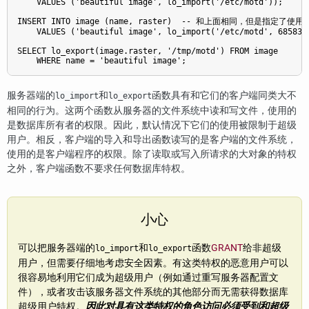
    VALUES ('beautiful image', lo_import('/etc/motd'));

INSERT INTO image (name, raster)  -- 和上面相同，但是指定了使用的
    VALUES ('beautiful image', lo_import('/etc/motd', 68583))
SELECT lo_export(image.raster, '/tmp/motd') FROM image

服务器端的
和
函数具有和它们的客户端同类大不
lo_import
lo_export
相同的行为。这两个函数从服务器的文件系统中读和写文件，使用的
是数据库所有者的权限。因此，默认情况下它们的使用被限制于超级
用户。相反，客户端的导入和导出函数读写的是客户端的文件系统，
使用的是客户端程序的权限。除了读取或写入所请求的大对象的特权
之外，客户端函数不要求任何数据库特权。
小心
可以把服务器端的
和
函数
GRANT
给非超级
lo_import
lo_export
用户，但需要仔细地考虑安全因素。有这类特权的恶意用户可以
很容易地利用它们成为超级用户（例如通过重写服务器配置文
件），或者攻击该服务器文件系统的其他部分而无需获得数据库
超级用户特权。
因此对具有这类特权的角色访问必须受到和超级