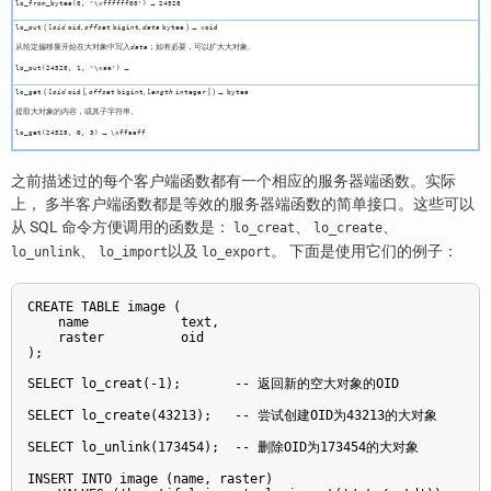
→
lo_from_bytea(0, '\xffffff00')
24528
(
,
,
) →
lo_put
loid
oid
offset
bigint
data
bytea
void
从给定偏移量开始在大对象中写入
；如有必要，可以扩大大对象。
data
→
lo_put(24528, 1, '\xaa')
(
[
,
,
] ) →
lo_get
loid
oid
offset
bigint
length
integer
bytea
提取大对象的内容，或其子字符串。
→
lo_get(24528, 0, 3)
\xffaaff
之前描述过的每个客户端函数都有一个相应的服务器端函数。实际
上， 多半客户端函数都是等效的服务器端函数的简单接口。这些可以
从 SQL 命令方便调用的函数是：
、
、
lo_creat
lo_create
、
以及
。 下面是使用它们的例子：
lo_unlink
lo_import
lo_export
CREATE TABLE image (

    name            text,

    raster          oid

);

SELECT lo_creat(-1);       -- 返回新的空大对象的OID

SELECT lo_create(43213);   -- 尝试创建OID为43213的大对象

SELECT lo_unlink(173454);  -- 删除OID为173454的大对象

INSERT INTO image (name, raster)
