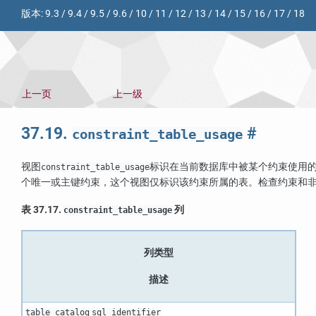
版本:
9.3
/
9.4
/
9.5
/
9.6
/
10
/
11
/
12
/
13
/
14
/
15
/
16
/
17
/
18
上一页
上一级
37.19.
#
constraint_table_usage
视图
标识在当前数据库中被某个约束使用
constraint_table_usage
个唯一或主键约束，这个视图仅标识该约束所属的表。检查约束和
表 37.17.
列
constraint_table_usage
列类型
描述
table_catalog
sql_identifier