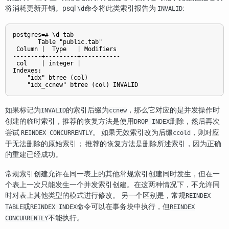
将消耗更新开销。
psql
命令将此类索引报告为
:
\d
INVALID
postgres=# \d tab

       Table "public.tab"

 Column |  Type   | Modifiers

--------+---------+-----------

 col    | integer |

Indexes:

    "idx" btree (col)

如果标记为
的索引后缀为
，那么它对应的是并发操作时
INVALID
ccnew
创建的临时索引，推荐的恢复方法是使用
删除，然后再次
DROP INDEX
尝试
。 如果无效索引改为后缀
，则对应
REINDEX CONCURRENTLY
ccold
于无法删除的原始索引； 推荐的恢复方法是删除所述索引，因为正确
的重建已经成功。
常规索引创建允许在同一表上的其他常规索引创建同时发生，但在一
个表上一次只能发生一个并发索引创建。在这两种情况下，不允许同
时对表上其他类型的模式进行修改。 另一个区别是，常规
REINDEX
或
命令可以在事务块中执行，但
TABLE
REINDEX INDEX
REINDEX
不能执行。
CONCURRENTLY