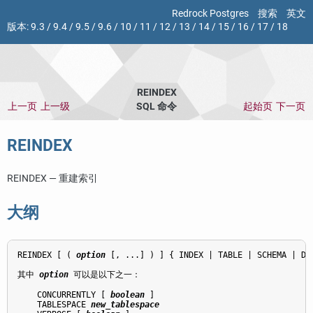
Redrock Postgres
搜索
英文
版本:
9.3
/
9.4
/
9.5
/
9.6
/
10
/
11
/
12
/
13
/
14
/
15
/
16
/
17
/
18
REINDEX
上一页
上一级
SQL 命令
起始页
下一页
REINDEX
REINDEX — 重建索引
大纲
REINDEX [ ( 
option
 [, ...] ) ] { INDEX | TABLE | SCHEMA | DA
其中 
option
 可以是以下之一：
    CONCURRENTLY [ 
boolean
 ]

    TABLESPACE 
new_tablespace