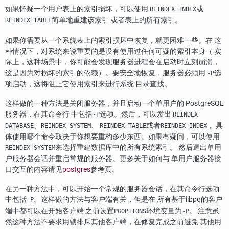
如果怀疑一个用户表上的索引损坏，可以使用
或
REINDEX INDEX
简单地重建该索引 或者表上的所有索引。
REINDEX TABLE
如果你需要从一个系统表上的索引损坏中恢复，就更困难一些。在 这
种情况下，对系统来说重要的是没有使用过任何可疑的索引本身（ 实
际上，这种场景中，你可能会发现服务器进程会在启动时立刻崩溃，
这是因为对损坏的索引的依赖）。要安全地恢复，服务器必须用
选
-P
项启动，这将阻止它使用索引来进行系统 目录查找。
这样做的一种方法是关闭服务器，并且启动一个单用户的
PostgreSQL
服务器，在其命令行 中包括
选项。然后，可以发出
-P
REINDEX
、
、
或者
， 具
DATABASE
REINDEX SYSTEM
REINDEX TABLE
REINDEX INDEX
体使用哪个命令取决于你想要重构多少东西。如果有疑问，可以使用
来选择重建数据库中的所有系统索引。 然后退出单用
REINDEX SYSTEM
户服务器会话并重启常规的服务器。更多关于如何与 单用户服务器接
口交互的内容请见
postgres
参考页。
在另一种方法中，可以开始一个常规的服务器会话，在其命令行选项
中包括
。这样做的方法与客户端有关，但是在 所有基于
libpq
的客户
-P
端中都可以在开始客户端 之前设置
环境变量为
。 注意虽
PGOPTIONS
-P
然这种方法不要求用锁排斥其他客户端，在修复完成之前避免 其他用