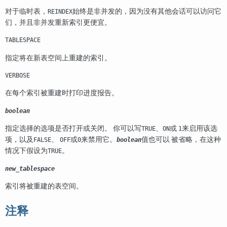
对于临时表，
始终是非并发的，因为没有其他会话可以访问它
REINDEX
们，并且非并发重新索引更便宜。
TABLESPACE
指定将在新表空间上重建的索引。
VERBOSE
在每个索引被重建时打印进度报告。
boolean
指定选择的选项是否打开或关闭。 你可以写
、
或
来启用该选
TRUE
ON
1
项，以及
、
或
来禁用它。
值也可以 被省略，在这种
FALSE
OFF
0
boolean
情况下假设为
。
TRUE
new_tablespace
索引将被重建的表空间。
注释