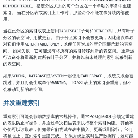
。 指定分区关系的每个分区在一个单独的事务中重建
REINDEX TABLE
索引。 当在分区表或索引上工作时，那些命令不能在事务块内部使
用。
当在已分区的索引或表上使用
子句和
时，只有叶子
TABLESPACE
REINDEX
分区的表空间引用被更新。 由于分区索引不会被更新，因此建议单独
对它们使用
，以便任何附加的新分区继承新的表空
ALTER TABLE ONLY
间。 如果失败，它可能没有将所有的索引转移到新的表空间。 重新运
行该命令将重新构建所有叶子分区，并将以前未处理的索引转移到新
的表空间。
如果
、
或
一起使用
， 系统关系会被
SCHEMA
DATABASE
SYSTEM
TABLESPACE
跳过，并且将会生成单个
。 TOAST表上的索引会重建，但不
WARNING
会移动到新的表空间。
并发重建索引
重建索引可能会影响数据库的常规操作。通常
PostgreSQL
会锁定重建
的表以防止写操作，并通过单次扫描表来执行整个索引构建。 其他事
务仍可以读取表，但如果它们尝试在表中插入、更新或删除行，它们
将被阻止，直到索引重建完成。 如果系统是实时生产数据库，这可能