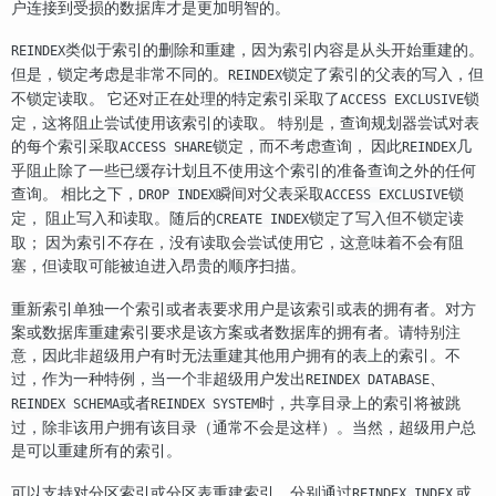
户连接到受损的数据库才是更加明智的。
类似于索引的删除和重建，因为索引内容是从头开始重建的。
REINDEX
但是，锁定考虑是非常不同的。
锁定了索引的父表的写入，但
REINDEX
不锁定读取。 它还对正在处理的特定索引采取了
锁
ACCESS EXCLUSIVE
定，这将阻止尝试使用该索引的读取。 特别是，查询规划器尝试对表
的每个索引采取
锁定，而不考虑查询， 因此
几
ACCESS SHARE
REINDEX
乎阻止除了一些已缓存计划且不使用这个索引的准备查询之外的任何
查询。 相比之下，
瞬间对父表采取
锁
DROP INDEX
ACCESS EXCLUSIVE
定， 阻止写入和读取。随后的
锁定了写入但不锁定读
CREATE INDEX
取； 因为索引不存在，没有读取会尝试使用它，这意味着不会有阻
塞，但读取可能被迫进入昂贵的顺序扫描。
重新索引单独一个索引或者表要求用户是该索引或表的拥有者。对方
案或数据库重建索引要求是该方案或者数据库的拥有者。请特别注
意，因此非超级用户有时无法重建其他用户拥有的表上的索引。不
过，作为一种特例，当一个非超级用户发出
、
REINDEX DATABASE
或者
时，共享目录上的索引将被跳
REINDEX SCHEMA
REINDEX SYSTEM
过，除非该用户拥有该目录（通常不会是这样）。当然，超级用户总
是可以重建所有的索引。
可以支持对分区索引或分区表重建索引，分别通过
或
REINDEX INDEX