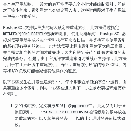
会产生严重影响。非常大的表可能需要几个小时才能编制索引，即使
对于较小的表，索引重建也会锁定写入者，这些时间段对于生产系统
来说是不可接受的。
PostgreSQL
支持以最少的写入锁定来重建索引。此方法通过指定
的
选项来调用。 使用此选项时，
PostgreSQL
必
REINDEX
CONCURRENTLY
须对需要重新生成的每个索引执行两次表扫描，并等待可能使用索引
的所有现有事务的终止。 此方法需要比标准索引重建更大的工作量，
并且需要相当长的时间才能完成，因为它需要等待可能修改索引的未
完成的事务。 但是，由于它允许在重建索引时继续正常操作，此方法
可用于在生产环境中重建索引。当然，重建索引所需的额外 CPU、内
存和 I/O 负载可能会减慢其他操作的速度。
以下步骤发生在并发重建索引中。 每个步骤在单独的事务中运行。 如
果要重建多个索引，则每个步骤在进入到下一步之前都要循环遍历所
有索引。
新的临时索引定义将添加到目录
中。 此定义将用于替
pg_index
换旧索引。 一个
会话级别的锁将放在
SHARE UPDATE EXCLUSIVE
要重建的索引以及其关联的表上，以防止处理时的任何模式修
改。