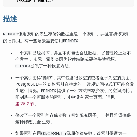
    VERBOSE [ 
boolean
描述
使用索引的表里存储的数据重建一个索引， 并且替换该索引
REINDEX
的旧拷贝。有一些场景需要使用
：
REINDEX
一个索引已经损坏，并且不再包含合法数据。尽管理论上这不
会发生， 实际上索引会因为软件缺陷或硬件失效损坏。
提供了一种恢复方法。
REINDEX
一个索引变得
“
臃肿
”
，其中包含很多空的或者近乎为空的页面。
PostgreSQL
中的 B-树索引在特定的非 常规访问模式下可能会发
生这种情况。
提供了一种方法来减少索引的空间消耗，
REINDEX
即制造一个新版本的索引，其中没有 死亡页面。详见
第 25.2 节
。
修改了一个索引的存储参数（例如填充因子），并且希望确保
这种修改完全 生效。
如果索引在用
选项创建失败，该索引保留为一
CONCURRENTLY