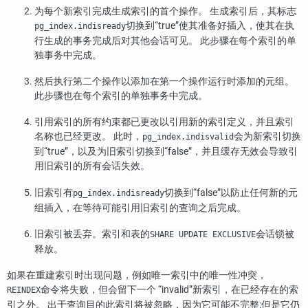
为每个新索引完成生成索引的首个操作。 生成索引后，其标志
切换到
“
true
”
使其准备好插入，使其在执
pg_index.indisready
行生成的事务完成后对其他会话可见。 此步骤在每个索引的单
独事务中完成。
然后执行第二个操作以添加在第一个操作运行时添加的元组。
此步骤也在每个索引的单独事务中完成。
引用索引的所有约束都已更改以引用新的索引定义，并且索引
名称也已经更改。 此时，
会为新索引切换
pg_index.indisvalid
到
“
true
”
，以及为旧索引切换到
“
false
”
，并且缓存无效会导致引
用旧索引的所有会话失效。
旧索引有
切换到
“
false
”
以防止任何新的元
pg_index.indisready
组插入，在等待可能引用旧索引的查询之后完成。
旧索引被丢弃。索引和表的
会话锁被
SHARE UPDATE EXCLUSIVE
释放。
如果在重建索引时出现问题，例如唯一索引中的唯一性冲突，
命令将失败，但会留下一个
“
invalid
”
新索引，在已经存在的索
REINDEX
引之外。 出于查询目的此索引将被忽略，因为它可能不完整;但是它仍